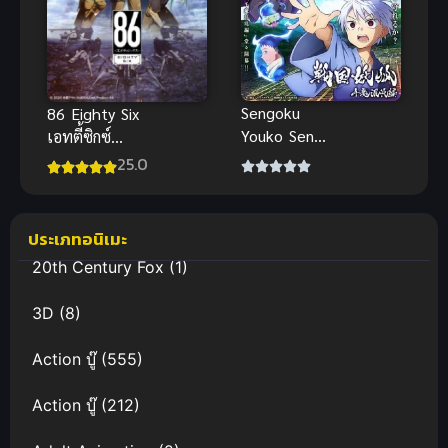
Sengoku
86 Eighty Six
Youko Senma
เอทตี้ซิกซ์
Konton hen
พากย์ไทย ซับ
25.0
อสูรจิ้งจอกโลก
ไทย
ซามูไร พาร์ท
2
ประเภทอนิเมะ
20th Century Fox
(1)
3D
(8)
Action บู๊
(555)
Action บู๊
(212)