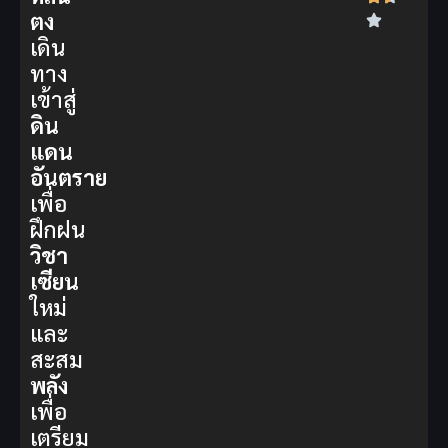
ตง
เดิน
ทาง
เข้าสู่
ดิน
แดน
อันตราย
เพื่อ
ฝึกฝน
วิชา
เซียน
ใหม่
และ
สะสม
พลัง
เพื่อ
เตรียม