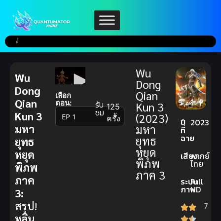
Wu
Wu
Dong
Dong
Qian
เลือก
Qian
ตอน:
รับ
Kun 3
125
ชม
Kun 3
(2023)
▼
ครั้ง
ปี
2023
มหา
มหา
ที่
ฉาย
ยุทธ
ยุทธ
หยุด
หยุด
เสียง
พากย์
พิภพ
ไทย
พิภพ
ภาค 3
ภาค
ระบบ
Full
ภาพ
HD
3:
สรุป!
7
หลิน