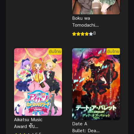
ซอยรัวๆ นม
เด้ง
Boku wa
Tomodachi
ga Sukunai
8
Next (2013)
ชมรมคนไร้
ซับไทย
ซับไทย
เพื่อน ภาค 2
Aikatsu Music
Date A
Award ซับ
Bullet: Dead
ไทย