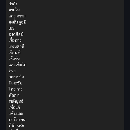
กำลัง
ภายใน
และ
ความ
มุ่งมั่น
ดูอนิ
เมะ
ออนไลน์
เรื่องราว
แฟนตาซี
เซียน
ที่
เข้มข้น
และเต็มไป
ด้วย
กลยุทธ์
อ
นิเมะซับ
ไทย
การ
พัฒนา
พลังยุทธ์
เพื่อแก้
แค้นและ
ปกป้องคน
ที่รัก.
หนัง