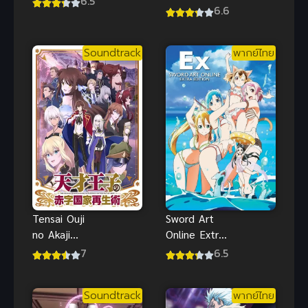
6.5
or Bullet ซับ
6.6
ไทย
Soundtrack
พากย์ไทย
Tensai Ouji
Sword Art
no Akaji
Online Extra
Kokka Saisei
Edition ซอร์ด
7
6.5
Jutsu บูรณะ
อาร์ตออนไลน์
มันวุ่นวาย
เอ็กซ์ตรา อิดิ
Soundtrack
พากย์ไทย
ขายชาติเลย
ชั่น พากย์ไทย