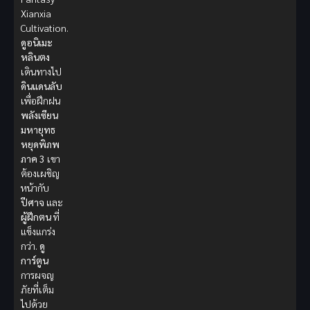
Xianxia
Cultivation.
ดูอนิเมะ
หลินตง
เดินทางไป
ดินแดนลับ
เพื่อฝึกฝน
พลังเซียน
มหายุทธ
หยุดพิภพ
ภาค 3
เขา
ต้องเผชิญ
หน้ากับ
ปีศาจ
และ
ผู้ฝึกตน
ที่
แข็งแกร่ง
กว่า.
ดู
การ์ตูน
การผจญ
ภัยที่เต็ม
ไปด้วย