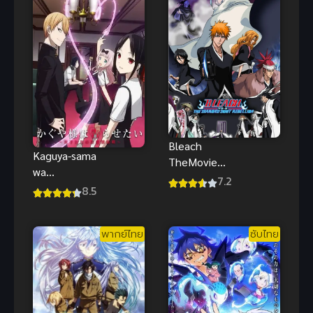
แล้วกัน!
Bleach
Kaguya-sama
TheMovie
wa
บลีช เทพ
7.2
Kokurasetai
8.5
มรณะ เดอะ
สารภาพรักกับ
มูฟวี่ 2 อีก
คุณคางุยะซะ
หนึ่งตัวตนของ
พากย์ไทย
ซับไทย
ดีๆ ภาค 1
เฮียวรินมารุ
พากย์ไทย