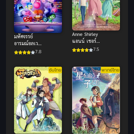
Anne Shirley
มหัศจรรย์
แอนน์ เชอร์ลี่
อารมณ์อลเวง
ย์
7.5
2 (2024)
7.8
ซับไทย
พากย์ไทย