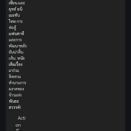
เซียน
และ
ยุทธ์
อนิ
เมะซับ
ไทย
การ
ต่อสู้
แฟนตาซี
และการ
พัฒนาพลัง
อันน่าตื่น
เต้น.
หนัง
เต็มเรื่อง
มาร่วม
ติดตาม
ตำนานการ
ผงาดของ
จ้าวแห่ง
พันธะ
สวรรค์
!
Acti
on