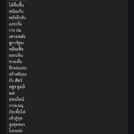
ได้ตื่นขึ้น
พร้อมกับ
พลังลึกลับ
และเริ่ม
การ
บ่ม
เพาะพลัง
ดูการ์ตูน
หลินเฟิง
ออกเดิน
ทางเพื่อ
ฝึกฝนและ
สร้างพันธะ
กับ
สัตว์
อสูร
ดูอนิ
เมะ
ออนไลน์
การผจญ
ภัยเพื่อไต่
เต้าสู่จุด
สูงสุดของ
โลกแห่ง