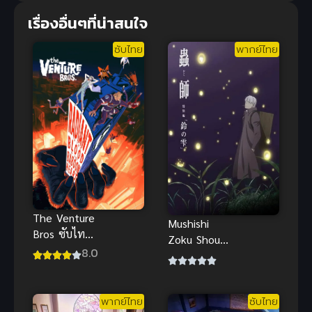
เรื่องอื่นๆที่น่าสนใจ
ซับไทย
พากย์ไทย
The Venture
Mushishi
Bros ซับไทย
Zoku Shou
ตลก
8.0
Suzu no
แอนิเมชัน
Shizuku
เสียดสีสังคม
Movie
และฮีโร่สุด
พากย์ไทย
ซับไทย
Mushishi