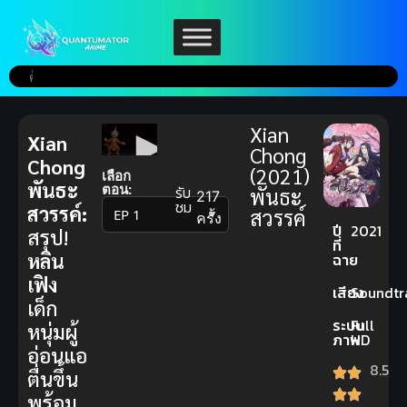
Xian
Xian
Chong
Chong
(2021)
เลือก
พันธะ
ตอน:
รับ
พันธะ
217
ชม
สวรรค์:
สวรรค์
▼
ครั้ง
ปี
2021
สรุป!
ที่
หลิน
ฉาย
เฟิง
เสียง
Soundtr
เด็ก
ระบบ
Full
หนุ่มผู้
ภาพ
HD
อ่อนแอ
8.5
ตื่นขึ้น
พร้อม