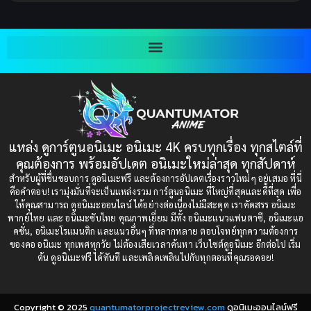
2003
2002
Blackmail (ข่มขู่)
(1)
2001
2000
Blood
(1)
1999
1998
1997
1996
Bondage (ทาส)
(1)
1993
1992
boys love
(1)
1991
1990
แหล่ง ดูการ์ตูนอนิเมะ อนิเมะ 4K ครบทุกเรื่อง ทุกสไตล์ที่
Censored (เซ็นเซอร์)
1989
(19)
1988
คุณต้องการ พร้อมอัปเดต อนิเมะใหม่ล่าสุด ทุกสัปดาห์
1987
1985
สำหรับผู้ที่ชื่นชอบการ ดูอนิเมะฟรี และต้องการอัปเดตเรื่องราวใหม่ๆ อยู่เสมอ ที่นี่
Comedy (ตลก)
(235)
คือคำตอบ! เรามุ่งมั่นที่จะเป็นแหล่งรวม การ์ตูนอนิเมะ ที่ใหญ่ที่สุดและดีที่สุด เพื่อ
1984
1983
ให้คุณสามารถ ดูอนิเมะออนไลน์ ได้อย่างต่อเนื่องไม่มีสะดุด เราคัดสรร อนิเมะ
Comedy (ตลก)
(85)
พากย์ไทย และ อนิเมะซับไทย คุณภาพเยี่ยม มีทั้ง อนิเมะแนวแฟนตาซี, อนิเมะแอ
1982
1981
คชั่น, อนิเมะโรแมนติก และแนวอื่นๆ ที่หลากหลาย ตอบโจทย์ทุกความต้องการ
ของคอ อนิเมะ ทุกเพศทุกวัย ไม่ต้องเสียเวลาค้นหา เว็บไซต์ดูอนิเมะ อีกต่อไป เริ่ม
1980
1979
Comic Book การ์ตูน
(1)
ต้น ดูอนิเมะฟรี ได้ทันที และเพลิดเพลินไปกับทุกตอนที่คุณรอคอย!
1977
1972
Coming of Age ก้าวพ้นวัย
(7)
Copyright © 2025
quantumatorprojectreview.com
ดูอนิเมะออนไลน์ฟรี