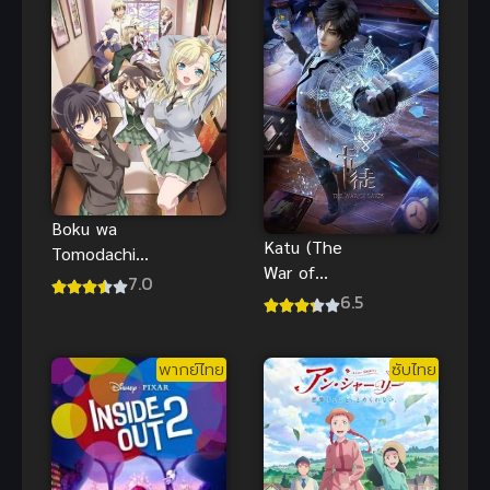
ป่วนฮาๆ
Zoku Shou
Suzu no
Shizuku
Movie
Boku wa
Katu (The
Tomodachi
War of
ga Sukunai
7.0
Cards) มหาศึก
6.5
Next ชมรม
สงครามการ์ด
คนไร้เพื่อน
ภาค 2 (พากย์
พากย์ไทย
ซับไทย
ไทย)