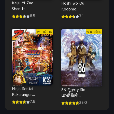
Kaiju Yi Zuo
Hoshi wo Ou
Shan It
Kodomo
Starts With
(Children
6.5
7.1
A Mountain
Who Chase
ตะลุยภูผา
Lost Voices)
พากย์ไทย
พากย์ไทย
เด็กสาวกับ
เสียงเพรียก
แห่งพิภพ
เทพา พากย์
ไทย
Ninja Sentai
86 Eighty Six
Kakuranger
เอทตี้ซิกซ์
Act Three
7.6
พากย์ไทย ซับ
25.0
ขบวนการ
ไทย
นินจา คาคุเรน