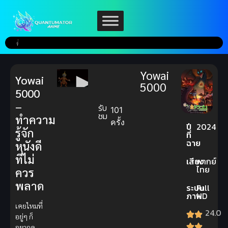
Yowai
Yowai
5000
5000
–
รับ
101
ชม
ทำความ
ครั้ง
ปี
2024
รู้จัก
ที่
ฉาย
หนังดี
ที่ไม่
เสียง
พากย์
ไทย
ควร
พลาด
ระบบ
Full
ภาพ
HD
เคยไหมที่
24.0
อยู่ๆ ก็
อยากดู