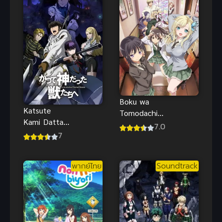
Boku wa
Katsute
Tomodachi
Kami Datta
ga Sukunai
7.0
Kemono
7
Next ชมรม
tachi e ล้าง
คนไร้เพื่อน
บางสัตว์อสูร
ภาค 2 (พากย์
พากย์ไทย
Soundtrack
ภาค 1
ไทย)