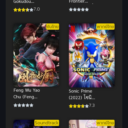
Frontier
Gokudou
Season 2 เมื่อ
นินจา ปะทะ
7.0
นักล่าเกมขยะ
ยากูซ่า
ท้าสู้ในเกม
ซับไทย
พากย์ไทย
เทพ ภาค 2
Feng Wu Yao
Sonic Prime
Chu (Feng
(2022) โซนิค
wu Demon
ไพรม์ พากย์
7.3
Chef) เฟิงหวู่
ไทยดูฟรีออน
เชฟปีศาจ
ไลน์มันส์สะใจ
Soundtrack
พากย์ไทย