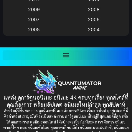
Anime อนิเมะ
(112)
2009
2008
Big tits (นมใหญ่)
(19)
2007
2006
2005
2004
Bitch (ผู้หญิงร่าน)
(1)
2003
2002
Blackmail (ข่มขู่)
(1)
2001
2000
Blood
(1)
1999
1998
1997
1996
Bondage (ทาส)
(1)
1993
1992
boys love
(1)
1991
1990
แหล่ง ดูการ์ตูนอนิเมะ อนิเมะ 4K ครบทุกเรื่อง ทุกสไตล์ที่
Censored (เซ็นเซอร์)
1989
(19)
1988
คุณต้องการ พร้อมอัปเดต อนิเมะใหม่ล่าสุด ทุกสัปดาห์
1987
1985
สำหรับผู้ที่ชื่นชอบการ ดูอนิเมะฟรี และต้องการอัปเดตเรื่องราวใหม่ๆ อยู่เสมอ ที่นี่
Comedy (ตลก)
(235)
คือคำตอบ! เรามุ่งมั่นที่จะเป็นแหล่งรวม การ์ตูนอนิเมะ ที่ใหญ่ที่สุดและดีที่สุด เพื่อ
1984
1983
ให้คุณสามารถ ดูอนิเมะออนไลน์ ได้อย่างต่อเนื่องไม่มีสะดุด เราคัดสรร อนิเมะ
Comedy (ตลก)
(85)
พากย์ไทย และ อนิเมะซับไทย คุณภาพเยี่ยม มีทั้ง อนิเมะแนวแฟนตาซี, อนิเมะแอ
1982
1981