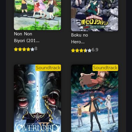
Non Non
Boku no
Biyori (2013)
Hero
สาวใสหัวใจ
8
Academia
6.9
บ้านทุ่ง ภาค 1
Survival
Kunren OVA
Soundtrack
Soundtrack