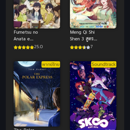
Fumetsu no
Meng Qi Shi
Anata e
Shen 3 สูตร
Season 3 ซับ
รักซินเดอเรล
25.0
7
ไทย
ล่า ภาค 3
พากย์ไทย
Soundtrack
The Polar