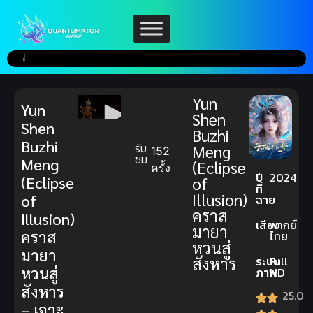
Yun
Yun
Shen
Shen
Buzhi
Buzhi
รับ
Meng
152
ชม
Meng
(Eclipse
ครั้ง
ปี
2024
(Eclipse
of
ที่
Illusion)
of
ฉาย
คราส
Illusion)
เสียง
พากย์
มายา
คราส
ไทย
หวนสู่
มายา
สังหาร
ระบบ
Full
หวนสู่
ภาพ
HD
สังหาร
25.0
– เจาะ