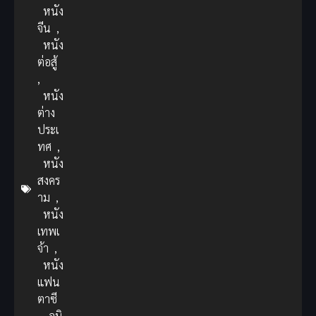
หนัง
จีน
,
หนัง
ต่อสู้
,
หนัง
ต่าง
ประเ
ทศ
,
หนัง
สงคร
าม
,
หนัง
เทพเ
จ้า
,
หนัง
แฟน
ตาซี
,
อนิ