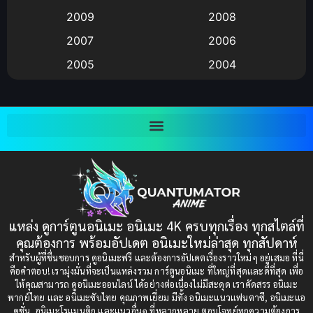
Anime อนิเมะ
(112)
2009
2008
Big tits (นมใหญ่)
(19)
2007
2006
2005
2004
Bitch (ผู้หญิงร่าน)
(1)
2003
2002
Blackmail (ข่มขู่)
(1)
2001
2000
Blood
(1)
1999
1998
1997
1996
Bondage (ทาส)
(1)
1993
1992
boys love
(1)
1991
1990
แหล่ง ดูการ์ตูนอนิเมะ อนิเมะ 4K ครบทุกเรื่อง ทุกสไตล์ที่
Censored (เซ็นเซอร์)
1989
(19)
1988
คุณต้องการ พร้อมอัปเดต อนิเมะใหม่ล่าสุด ทุกสัปดาห์
1987
1985
สำหรับผู้ที่ชื่นชอบการ ดูอนิเมะฟรี และต้องการอัปเดตเรื่องราวใหม่ๆ อยู่เสมอ ที่นี่
Comedy (ตลก)
(235)
คือคำตอบ! เรามุ่งมั่นที่จะเป็นแหล่งรวม การ์ตูนอนิเมะ ที่ใหญ่ที่สุดและดีที่สุด เพื่อ
1984
1983
ให้คุณสามารถ ดูอนิเมะออนไลน์ ได้อย่างต่อเนื่องไม่มีสะดุด เราคัดสรร อนิเมะ
Comedy (ตลก)
(85)
พากย์ไทย และ อนิเมะซับไทย คุณภาพเยี่ยม มีทั้ง อนิเมะแนวแฟนตาซี, อนิเมะแอ
1982
1981
คชั่น, อนิเมะโรแมนติก และแนวอื่นๆ ที่หลากหลาย ตอบโจทย์ทุกความต้องการ