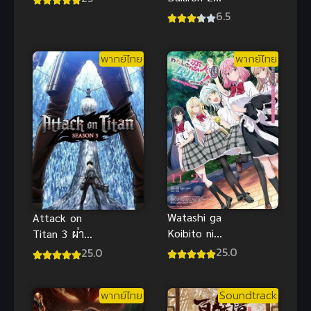
Immortality
(Link Click
6.5
4 ซับไทย
S2) ข้ามเวลา
พิชิตภารกิจ
พากย์ไทย
พากย์ไทย
ภาค 2
Watashi ga
Attack on
Koibito ni
Titan 3 ผ่า
Nareru Wake
พิภพไททัน
25.0
25.0
Nai jan 2 ซับ
ภาค 3 ซับไทย
ไทย
พากย์ไทย
Soundtrack