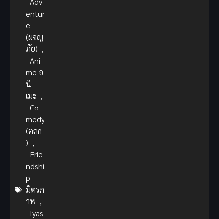
Adv
entur
e
(ผจญ
ภัย)
,
Ani
me อ
นิ
เมะ
,
Co
medy
(ตลก
)
,
Frie
ndshi
p
มิตรภ
าพ
,
Iyas