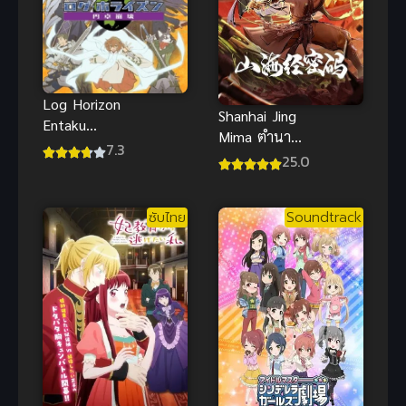
Make You a
Wizard 30 ยัง
ซิงกับเวท
มนตร์ปิ๊งรัก
Log Horizon
Shanhai Jing
Entaku
Mima ตำนาน
Houkai รวม
7.3
ลับแห่งคัมภีร์
25.0
พลคนติดอยู่
ภูผาสมุทร ซับ
ในเกมส์ ภาค
ไทย
3
ซับไทย
Soundtrack