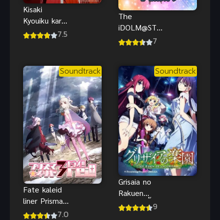
Kisaki
The
Kyouiku kara
iDOLM@STE
Nigetai
7.5
R
7
Watashi ฉัน
CINDERELLA
อยากหนีจาก
GIRLS
บทเรียนเจ้า
Soundtrack
Soundtrack
Theater ดิ ไอ
หญิง
ดอลมาสเตอร์
ซินเดอเรลลา
เกิร์ลส์
เธียเตอร์
Grisaia no
Fate kaleid
Rakuen
liner Prisma
ฮาเร็มในรั้ว
9
Illya 3rei!!
7.0
โรงเรียน ภาค