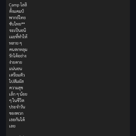
Camp โลลิ
ตั้งแคมป์
พากย์ไทย
ซับไทย**
จะเป็นอนิ
เมะที่ทำให้
หลาย ๆ
คนตกหลุม
รักได้อย่าง
ง่ายดาย
แน่นอน
เตรียมตัว
ไปสัมผัส
ความสุข
เล็ก ๆ น้อย
ๆ ในชีวิต
ประจำวัน
ของพวก
เธอกันได้
เลย