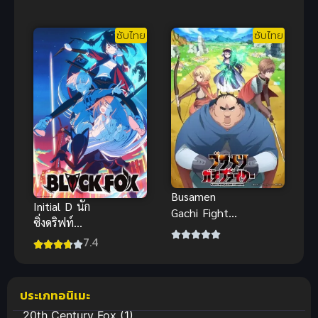
สาวน้อยเวท
2
มนตร์อิลิยา
ซับไทย
ซับไทย
ภาค 4
Busamen
Initial D นัก
Gachi Fighter
ซิ่งดริฟท์
ไอ้หน้าปลวก
สายฟ้า Extra
7.4
ยอดนักสู้
Stage 2 ซับ
ไทย
ประเภทอนิเมะ
20th Century Fox
(1)