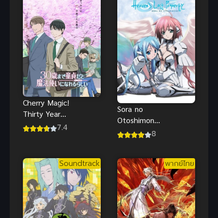
Cherry Magic!
Sora no
Thirty Years
Otoshimono
of Virginity
7.4
1 (2009)
8
Can Make
อลวนสุดป่วน
You a Wizard
นางฟ้าตัวยุ่ง
30 ยังซิงกับ
Soundtrack
พากย์ไทย
เวทมนตร์ปิ๊ง
รัก Cherry
Magic! Thirty
Years of
Virginity Can