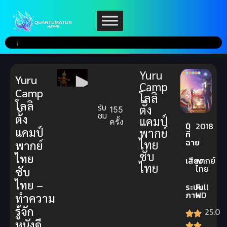
Yuru
Yuru
Camp
Camp
โลลิ
โลลิ
รับ
ตั้ง
155
ชม
ตั้ง
แคมป์
ครั้ง
ปี
2018
แคมป์
พากย์
ที่
ฉาย
ไทย
พากย์
ซับ
ไทย
เสียง
พากย์
ไทย
ไทย
ซับ
ไทย –
ระบบ
Full
ภาพ
HD
ทำความ
รู้จัก
25.0
หนังดี