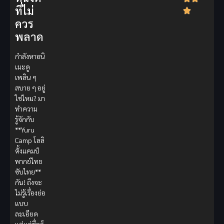
ที่ไม่
ควร
พลาด
กำลังหาอนิ
เมะดู
เพลิน ๆ
สบาย ๆ อยู่
ใช่ไหม? มา
ทำความ
รู้จักกับ
**Yuru
Camp โลลิ
ตั้งแคมป์
พากย์ไทย
ซับไทย**
กัน! ถึงจะ
ไม่รู้เรื่องย่อ
แบบ
ละเอียด