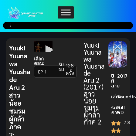
Yuuki
Yuuki
Yuuna
Yuuna
wa
เลือก
wa
ตอน:
รับ
Yuusha
128
ชม
Yuusha
de
▼
ครั้ง
ปี
2017
de
Aru 2
ที่
ฉาย
(2017)
Aru 2
สาว
สาว
เสียง
Soundtr
น้อย
น้อย
ชมรม
ระบบ
Full
ชมรม
ภาพ
HD
ผู้กล้า
ผู้กล้า
ภาค 2
7.8
ภาค
2: