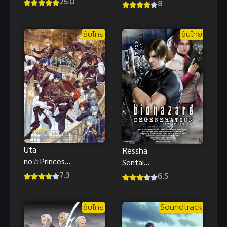
25.0
Killers (2025)
8
เอะ ภาค 3
พรีเดเตอร์ นัก
ซับไทย
ล่าแห่งการล้าง
ซับไทย
ซับไทย
แค้น
Uta
Ressha
no☆Princesa
Sentai
ma♪ Movie
ToQGer vs
7.3
6.5
Maji Love
Kamen Rider
Kingdom ซับ
Gaim ซับไทย
ซับไทย
Soundtrack
ไทยดูฟรีจ้า