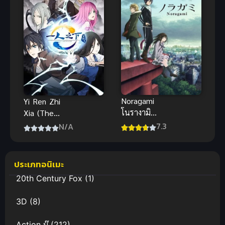
Noragami
Yi Ren Zhi
โนรางามิ
Xia (The
เทวดาขาจร
OutCast) ภาย
7.3
N/A
ภาค 1
ใต้หนึ่งคน
ประเภทอนิเมะ
20th Century Fox
(1)
3D
(8)
Action บู๊
(212)