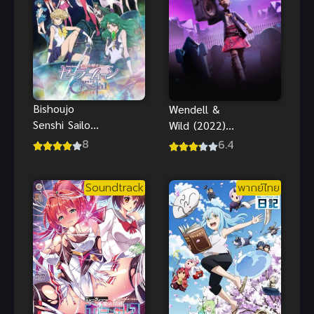
Bishoujo
Wendell &
Senshi Sailor
Wild (2022)
Moon Crystal
เวนเดลล์กับไว
8
6.4
3 (2016) เซ
ลด์ พากย์ไทย
เลอร์มูน
ดูฟรีออนไลน์
Soundtrack
พากย์ไทย
คริสตัล ภาค 3