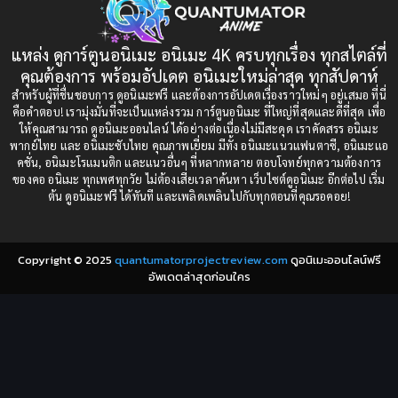
1993
1992
boys love
(1)
1991
1990
แหล่ง ดูการ์ตูนอนิเมะ อนิเมะ 4K ครบทุกเรื่อง ทุกสไตล์ที่
Censored (เซ็นเซอร์)
1989
(19)
1988
คุณต้องการ พร้อมอัปเดต อนิเมะใหม่ล่าสุด ทุกสัปดาห์
1987
1985
สำหรับผู้ที่ชื่นชอบการ ดูอนิเมะฟรี และต้องการอัปเดตเรื่องราวใหม่ๆ อยู่เสมอ ที่นี่
Comedy (ตลก)
(235)
คือคำตอบ! เรามุ่งมั่นที่จะเป็นแหล่งรวม การ์ตูนอนิเมะ ที่ใหญ่ที่สุดและดีที่สุด เพื่อ
1984
1983
ให้คุณสามารถ ดูอนิเมะออนไลน์ ได้อย่างต่อเนื่องไม่มีสะดุด เราคัดสรร อนิเมะ
Comedy (ตลก)
(85)
พากย์ไทย และ อนิเมะซับไทย คุณภาพเยี่ยม มีทั้ง อนิเมะแนวแฟนตาซี, อนิเมะแอ
1982
1981
คชั่น, อนิเมะโรแมนติก และแนวอื่นๆ ที่หลากหลาย ตอบโจทย์ทุกความต้องการ
ของคอ อนิเมะ ทุกเพศทุกวัย ไม่ต้องเสียเวลาค้นหา เว็บไซต์ดูอนิเมะ อีกต่อไป เริ่ม
1980
1979
Comic Book การ์ตูน
(1)
ต้น ดูอนิเมะฟรี ได้ทันที และเพลิดเพลินไปกับทุกตอนที่คุณรอคอย!
1977
1972
Coming of Age ก้าวพ้นวัย
(7)
Copyright © 2025
quantumatorprojectreview.com
ดูอนิเมะออนไลน์ฟรี
Coming-of-Age ก้าวผ่านวัย
(6)
อัพเดตล่าสุดก่อนใคร
Creampie (หลั่งใน)
(19)
Crime
(8)
Crime อาชญากรรม
(10)