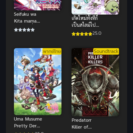
Seifuku wa
เกิดใหม่ทั้งทีก็
Kita mama
เป็นสไลม์ไป
de ตอนที่ 1
ซะแล้ว ซับ
25.0
ซับไทย H-
ไทย
Anime ซับ
ไทย Anal
พากย์ไทย
Soundtrack
(ประตูหลัง) |
Uma Musume
Predatorr
Pretty Derby
Killer of
3 สาวม้าโม