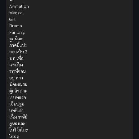
Animation
Magical
Girl
Drama
Fantasy.
ดูอนิเมะ
ภาคนี้แบ่ง
ออกเป็น
2
บท
เพื่อ
เล่าเรื่อง
ราวที่ซ่อน
อยู่.
สาว
น้อยชมรม
ผู้กล้า ภาค
2
บทแรก
เป็นปฐม
บทที่เล่า
เรื่อง
วาซึมิ
ยูนะ
และ
โนกิ โซโนะ
โกะ
ดู