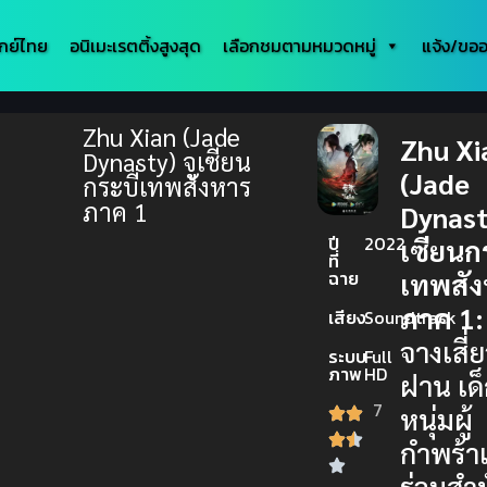
กย์ไทย
อนิเมะเรตติ้งสูงสุด
เลือกชมตามหมวดหมู่
แจ้ง/ขออ
Zhu Xian (Jade
Zhu Xi
Dynasty) จูเซียน
(Jade
กระบี่เทพสังหาร
ภาค 1
Dynasty
ปี
2022
เซียนกร
ที่
ฉาย
เทพสั
ภาค 1:
เสียง
Soundtrack
จางเสี่
ระบบ
Full
ภาพ
HD
ฝาน เด
7
หนุ่มผู้
กำพร้าเ
ร่วมสำน