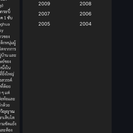
2009
2008
y)
นกระบี่
Big tits (นมใหญ่)
(19)
2007
2006
ค 1 ซับ
2005
2004
onghua
Bitch (ผู้หญิงร่าน)
(1)
sy
2003
2002
ราวของ
Blackmail (ข่มขู่)
(1)
ด็กหนุ่มผู้
2001
2000
ีวิตจากการ
Blood
(1)
1999
1998
ู่บ้าน และ
ิษย์ของ
1997
1996
Bondage (ทาส)
(1)
หนึ่งใน
่ยิ่งใหญ่
1993
1992
พรสวรรค์
boys love
(1)
1991
1990
ที่ด้อย
น ๆ แต่
Censored (เซ็นเซอร์)
1989
(19)
1988
ย่อท้อและ
1987
1985
ักด้วย
Comedy (ตลก)
(235)
ี่วิญญาณ
1984
1983
 เขาเติบโต
Comedy (ตลก)
(85)
วามขัดแย้ง
1982
1981
ละต้อง