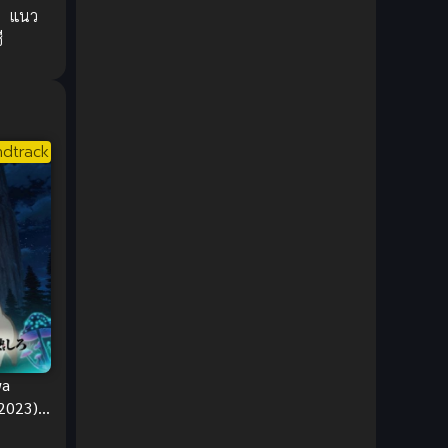
,
แนว
DC Comics
(2)
ี
Demon (ปีศาจ)
(2)
Demons (ปีศาจ)
(6)
dtrack
Detective (นักสืบ)
(1)
Detective สืบสวน
(6)
Donghua
(89)
Double penetration (สองรู)
(2)
Drama (ดราม่า)
(147)
wa
Drama (ดราม่า)
(112)
(2023)
มูก็ไม่
DreamWorks
(4)