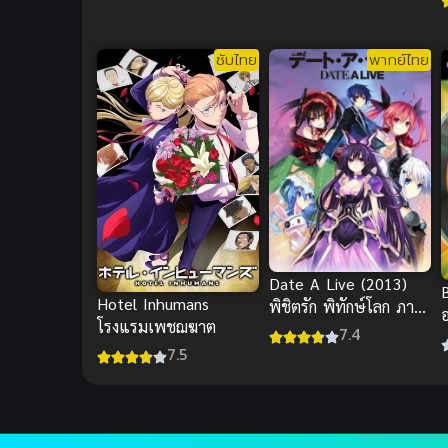
เยี่ยม
ซับไทย
พากย์ไทย
Date A Live (2013)
Hotel Inhumans
พิชิตรัก พิทักษ์โลก ภาค
โรงแรมเพชฌฆาต
1
7.4
7.5
ส