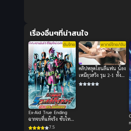
เรื่องอื่นๆที่น่าสนใจ
ซับไทย
พากย์ไทย/ซับ
คลิปหลุดโอนลี่แฟน น้อง
เหมียวสวิง รุม 2-1 ทั้ง
ปากทั้งล่าง ซอยมันส์
โคตรเดือด
Ex-Aid True Ending
ฉากจบที่แท้จริง ซับไทย
สุดมันส์HD ชัดๆ ยอด
7.5