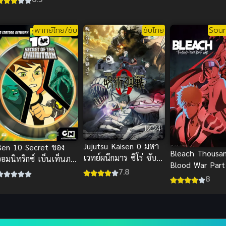
พากย์ไทย
เลวนะครับ
ความกล้าหาญ
พากย์ไทย/ซับ
ซับไทย
Soun
Jujutsu Kaisen 0 มหา
Ben 10 Secret ของ
Bleach Thousan
เวทย์ผนึกมาร ซีโร่ ซับ
ออมนิทริกซ์ เบ็นเท็นภา
Blood War Part
ไทย
คพิเศษ อนิเมะพากย์ไทย
7.8
เทพมรณะ สงครา
8
นุก
พันปี พาร์ท 2