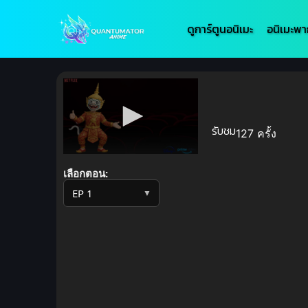
ดูการ์ตูนอนิเมะ
อนิเมะพา
รับชม
127 ครั้ง
Volume
90%
เลือกตอน:
▼