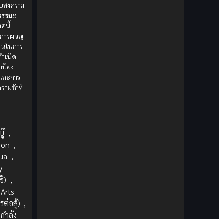
1980
1979
Comic Book การ์ตูน
(1)
กับสงคราม
ธรรมะ
1977
1972
คนี้
Coming of Age ก้าวพ้นวัย
(7)
้นการผจญ
ฝานในการ
Coming-of-Age ก้าวผ่านวัย
(6)
กำเนิด
ปกป้อง
Creampie (หลั่งใน)
(19)
 และการ
วามรักที่
Crime
(8)
Crime อาชญากรรม
(10)
ู๊
,
Cultivation
(33)
ion
,
ua
,
Cyberpunk
(4)
y
ี)
,
Dark Fantasy
(25)
 Arts
ต่อสู้)
,
Dark Fantasy ดาร์กแฟนตาซี
(1)
 กำลัง