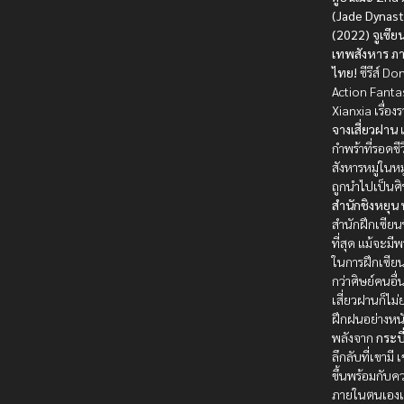
(Jade Dynast
(2022) จูเซีย
เทพสังหาร ภา
ไทย!
ซีรีส์ D
Action Fanta
Xianxia เรื่อง
จางเสี่ยวฝาน
เ
กำพร้าที่รอดช
สังหารหมู่ในหม
ถูกนำไปเป็นศ
สำนักชิงหยุน
สำนักฝึกเซียนที
ที่สุด แม้จะมี
ในการฝึกเซียน
กว่าศิษย์คนอื่
เสี่ยวฝานก็ไม่
ฝึกฝนอย่างหน
พลังจาก
กระบ
ลึกลับที่เขามี
ขึ้นพร้อมกับค
ภายในตนเองแ