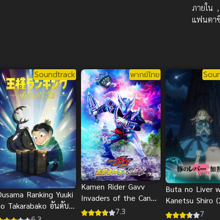
ภายใน
แฟนตาซ
Soundtrack
พากย์ไทย
Soun
Kamen Rider Gavv
Buta no Liver 
Ousama Ranking Yuuki
Invaders of the Candy
Kanetsu Shiro 
no Takarabako อันดับ
House มาสค์ไรเดอร์
7.3
ถ้ามีเธออยู่ เป็นห
7
พระราชา หีบสมบัติแห่ง
6.3