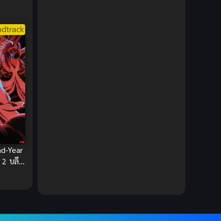
Ecchi (ทะลึ่ง)
(25)
dtrack
Economy
(1)
Emotional ซึ้งกินใจ
(2)
Family
(13)
Family ครอบครัว
(37)
Fantasy (แฟนตาซี)
(109)
d-Year
Fantasy (แฟนตาซี)
(395)
 2 บลีช
มเลือด
Fantasy จินตนาการ
(93)
Feel Good ฟีลกู้ด
(5)
Football
(2)