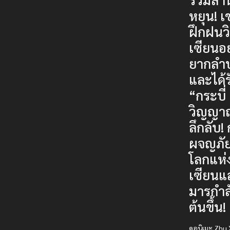
หยุน! เ
ฝึกฝนว
เซียนอย
ยากลำ
และได้ร
“กระบี่
วิญญา
ลึกลับ!
ผจญภั
โลกแห่
เซียนแ
มารกำลั
ต้นขึ้น!
ดูอนิเมะ Zhu 