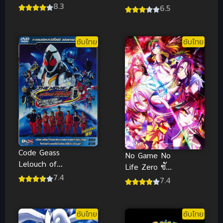
ทามะ เดอะ
8.3
ToQGer vs
6.5
มูฟวี่2 กําเนิด
Kamen Rider
ชิโร่ยาฉะ
Gaim ซับไทย
พากย์ไทย
ซับไทย
ซับไทย
Code Geass
No Game No
Lelouch of
Life Zero ซับ
the
7.4
ไทย
7.4
ReSurrection
โค้ดกีอัส การ
คืนชีพของ
ซับไทย
ซับไทย
ลูลูช ซับไทย