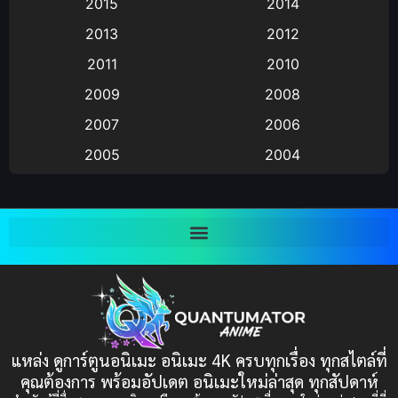
2015
2014
2013
2012
anime
(9)
2011
2010
Anime อนิเมะ
(112)
2009
2008
Big tits (นมใหญ่)
(19)
2007
2006
2005
2004
Bitch (ผู้หญิงร่าน)
(1)
2003
2002
Blackmail (ข่มขู่)
(1)
2001
2000
Blood
(1)
1999
1998
1997
1996
Bondage (ทาส)
(1)
1993
1992
boys love
(1)
1991
1990
แหล่ง ดูการ์ตูนอนิเมะ อนิเมะ 4K ครบทุกเรื่อง ทุกสไตล์ที่
Censored (เซ็นเซอร์)
1989
(19)
1988
คุณต้องการ พร้อมอัปเดต อนิเมะใหม่ล่าสุด ทุกสัปดาห์
1987
1985