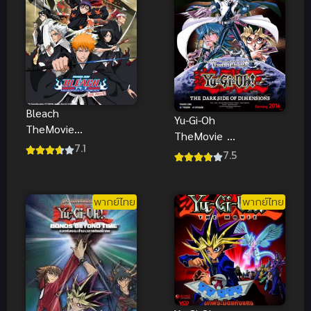
Bleach
Yu-Gi-Oh
TheMovie
TheMovie ยูกิ
บลีช เทพ
7.1
เกมกลคน
7.5
มรณะ เดอะ
อัจฉริยะ เดอะ
มูฟวี่ 1 ความ
มูฟวี่ ศึก
ทรงจำแห่งผู้ไร้
ปริศนาด้านมืด
พากย์ไทย
พากย์ไทย
ตัวตน พากย์
(2017) พากย์
ไทย
ไทย