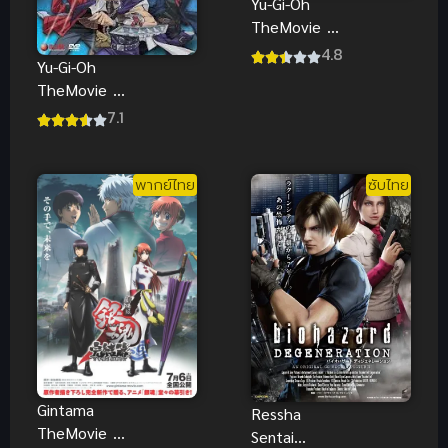
Yu-Gi-Oh
TheMovie ยูกิ
เกมกลคน
4.8
Yu-Gi-Oh
อัจฉริยะ เดอะ
TheMovie ยูกิ
มูฟวี่ พีระมิด
เกมกลคน
7.1
แห่งเเสง
อัจฉริยะ เดอะ
พากย์ไทย
มูฟวี่ แมตช์
มรณะข้าม
พากย์ไทย
ซับไทย
เวลาพลิก
อนาคต พากย์
ไทย
Gintama
Ressha
TheMovie กิน
Sentai