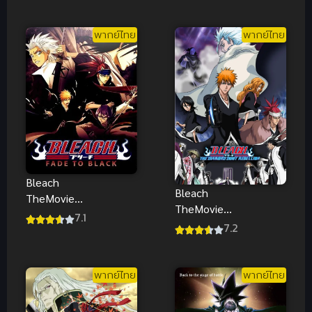
มรณะ เดอะ
of the
มูฟวี่ 4 ศึกผ่า
Atlantic ซับ
โลกันตร์
พากย์ไทย
พากย์ไทย
ไทย
พากย์ไทย
Bleach
Bleach
TheMovie
TheMovie
บลีช เทพ
7.1
บลีช เทพ
7.2
มรณะ เดอะ
มรณะ เดอะ
มูฟวี่ 3 แด่เธอ
มูฟวี่ 2 อีก
ผู้สิ้นสูญ พากย์
หนึ่งตัวตนของ
พากย์ไทย
พากย์ไทย
ไทย
เฮียวรินมารุ
พากย์ไทย