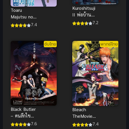
Kuroshitsuji
Toaru
II พ่อบ้าน
Majutsu no
ปีศาจ ภาค 2
7.2
Index อินเด็ก
7.4
(พากย์ไทย)
ซ์ คัมภีร์คาถา
ต้องห้าม ภาค
1 (พากย์ไทย)
ซับไทย
พากย์ไทย
Black Butler
Bleach
– คนลึกไข
TheMovie
ปริศนาลับ เด
บลีช เทพ
7.6
7.4
อร์มูฟวี่ Book