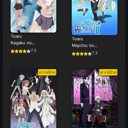
Toaru
Toaru
Kagaku no
Majutsu no
Railgun เรล
7.5
Index II อิน
7.3
กัน แฟ้มลับคดี
เด็กซ์ คัมภีร์
วิทยาศาสตร์
คาถาต้องห้าม
ภาค 1 (พากย์
ภาค 2 (พากย์
พากย์ไทย
พากย์ไทย
ไทย)
ไทย)