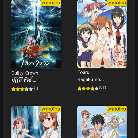
พากย์ไทย
พากย์ไทย
Toaru
Guilty Crown
Kagaku no
ปฏิวัติหัตถ์
Railgun S เรล
ราชัน (พากย์
8.0
7.1
กัน แฟ้มลับคดี
ไทย)
วิทยาศาสตร์
ภาค 2 (พากย์
พากย์ไทย
พากย์ไทย
ไทย)