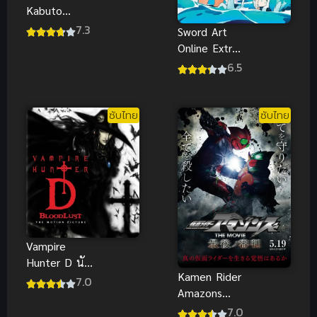
Kabuto
Movie พากย์
7.3
Sword Art
ไทย
Online Extra
Edition ซอร์ด
6.5
อาร์ตออนไลน์
เอ็กซ์ตรา อิดิ
ชั่น พากย์ไทย
ซับไทย
ซับไทย
Vampire
Hunter D นัก
Kamen Rider
ล่าพันธุ์
7.0
Amazons
แวมไพร์ ซับ
The Movie
ไทย
7.0