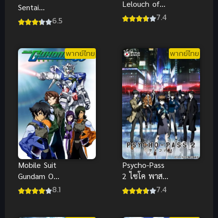
Lelouch of
Sentai
the
7.4
ToQGer vs
6.5
ReSurrection
Kamen Rider
โค้ดกีอัส การ
Gaim ซับไทย
คืนชีพของ
พากย์ไทย
พากย์ไทย
ลูลูช ซับไทย
Mobile Suit
Psycho-Pass
Gundam OO
2 ไซโค พาส
โมบิลสูท กัน
ถอดรหัสล่า
8.1
7.4
ดั้ม ดับเบิลโอ
ภาค 2 (พากย์
(พากย์ไทย)
ไทย)