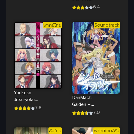
ทะยานฟ้า ดู
Curse of the
6.4
ฟรีHD
13th Ghost
สคูบี้ดู คดี 13
พากย์ไทย
Soundtrack
ผี
Youkoso
DanMachi
Jitsuryoku
Gaiden –
(2017)
7.8
Sword
7.0
ห้องเรียนนิยม
Oratoria
(เฉพาะ) ยอด
คน ภาค 1
ซับไทย
พากย์ไทย/ซับ