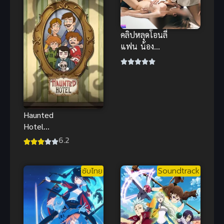
คลิปหลุดโอนลี่
แฟน น้อง
เหมียวสวิง รุม
2-1 ทั้งปากทั้ง
ล่าง ซอยมันส์
โคตรเดือด
Haunted
Hotel
โรงแรมผีป่วน
6.2
ซับไทย
Soundtrack