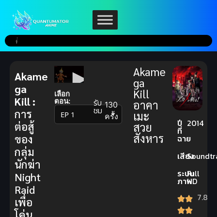
Akame
Akame
ga
ga
Kill
เลือก
Kill :
ตอน:
รับ
อาคา
130
ชม
การ
เมะ
▼
ครั้ง
ปี
2014
ต่อสู้
สวย
ที่
สังหาร
ของ
ฉาย
กลุ่ม
เสียง
Soundtr
นักฆ่า
ระบบ
Full
Night
ภาพ
HD
Raid
7.8
เพื่อ
โค่น