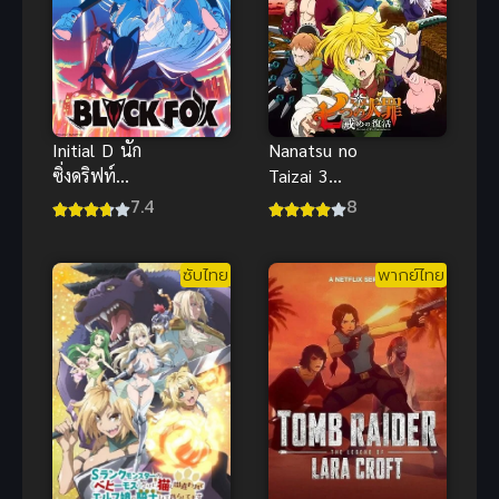
Initial D นัก
Nanatsu no
ซิ่งดริฟท์
Taizai 3
สายฟ้า Extra
Imashime no
7.4
8
Stage 2 ซับ
Fukkatsu ศึก
ไทย
ตำนาน 7
ซับไทย
พากย์ไทย
อัศวิน ภาค 3
คืนชีพบัญญัติ
10 ประการ