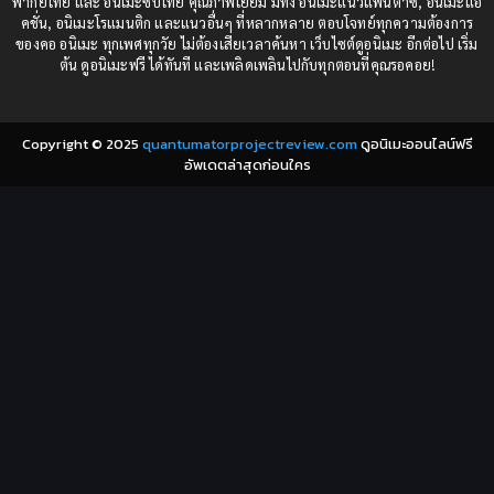
พากย์ไทย และ อนิเมะซับไทย คุณภาพเยี่ยม มีทั้ง อนิเมะแนวแฟนตาซี, อนิเมะแอ
1982
1981
คชั่น, อนิเมะโรแมนติก และแนวอื่นๆ ที่หลากหลาย ตอบโจทย์ทุกความต้องการ
ของคอ อนิเมะ ทุกเพศทุกวัย ไม่ต้องเสียเวลาค้นหา เว็บไซต์ดูอนิเมะ อีกต่อไป เริ่ม
1980
1979
Comic Book การ์ตูน
(1)
ต้น ดูอนิเมะฟรี ได้ทันที และเพลิดเพลินไปกับทุกตอนที่คุณรอคอย!
1977
1972
Coming of Age ก้าวพ้นวัย
(7)
Copyright © 2025
quantumatorprojectreview.com
ดูอนิเมะออนไลน์ฟรี
Coming-of-Age ก้าวผ่านวัย
(6)
อัพเดตล่าสุดก่อนใคร
Creampie (หลั่งใน)
(19)
Crime
(8)
Crime อาชญากรรม
(10)
Cultivation
(33)
Cyberpunk
(4)
Dark Fantasy
(25)