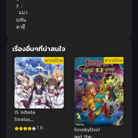
y
,
แนว
แฟน
ตาซี
เรื่องอื่นๆที่น่าสนใจ
พากย์ไทย
พากย์ไทย
IS Infinite
Stratos
(2011) ปฏิบัติ
7.8
ScoobyDoo!
การรักจักรกล
and the