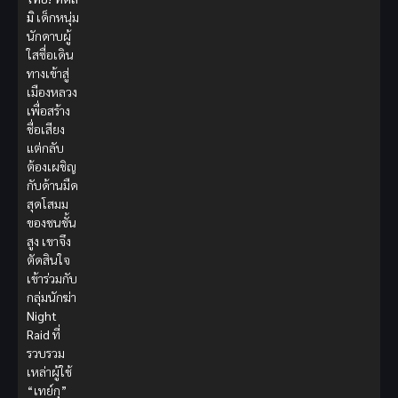
มิ
เด็กหนุ่ม
นักดาบผู้
ใสซื่อเดิน
ทางเข้าสู่
เมืองหลวง
เพื่อสร้าง
ชื่อเสียง
แต่กลับ
ต้องเผชิญ
กับด้านมืด
สุดโสมม
ของชนชั้น
สูง เขาจึง
ตัดสินใจ
เข้าร่วมกับ
กลุ่มนักฆ่า
Night
Raid
ที่
รวบรวม
เหล่าผู้ใช้
“เทย์กุ”