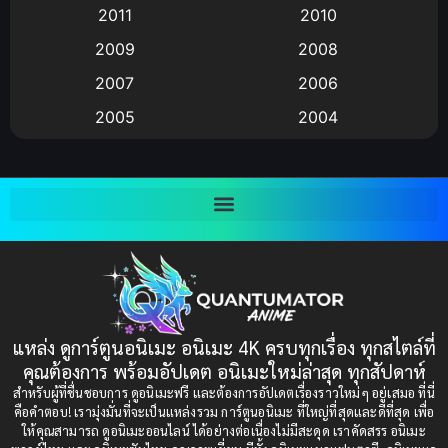
2011
2010
Anime อนิเมะ
(112)
2009
2008
Big tits (นมใหญ่)
(19)
2007
2006
2005
2004
Bitch (ผู้หญิงร่าน)
(1)
2003
2002
Blackmail (ข่มขู่)
(1)
2001
2000
Blood
(1)
1999
1998
1997
1996
Bondage (ทาส)
(1)
1993
1992
boys love
(1)
1991
1990
แหล่ง ดูการ์ตูนอนิเมะ อนิเมะ 4K ครบทุกเรื่อง ทุกสไตล์ที่
Censored (เซ็นเซอร์)
1989
(19)
1988
คุณต้องการ พร้อมอัปเดต อนิเมะใหม่ล่าสุด ทุกสัปดาห์
1987
1985
สำหรับผู้ที่ชื่นชอบการ ดูอนิเมะฟรี และต้องการอัปเดตเรื่องราวใหม่ๆ อยู่เสมอ ที่นี่
Comedy (ตลก)
(235)
คือคำตอบ! เรามุ่งมั่นที่จะเป็นแหล่งรวม การ์ตูนอนิเมะ ที่ใหญ่ที่สุดและดีที่สุด เพื่อ
1984
1983
ให้คุณสามารถ ดูอนิเมะออนไลน์ ได้อย่างต่อเนื่องไม่มีสะดุด เราคัดสรร อนิเมะ
Comedy (ตลก)
(85)