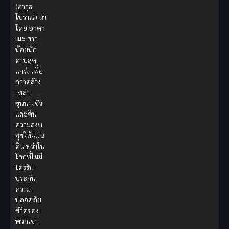
(อาวุธ
โบราณ) นำ
โดย
อาคา
เมะ
สาว
น้อยนัก
ดาบสุด
แกร่ง เพื่อ
กวาดล้าง
เหล่า
ขุนนางชั่ว
และคืน
ความสงบ
สุขให้แผ่น
ดิน ทว่าใน
โลกที่ไม่มี
ใครรับ
ประกัน
ความ
ปลอดภัย
ชีวิตของ
พวกเขา