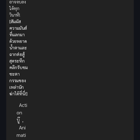
อาจจบลง
ได้ทุก
วินาที!
[สัมผัส
ความมันส์
ที่แลกมา
ด้วยหยาด
น้ำตาและ
ฉากต่อสู้
สุดระทึก
คลิกรับชม
ชะตา
กรรมของ
เหล่านัก
ฆ่าได้ที่นี่!]
Acti
on
บู๊
,
Ani
mati