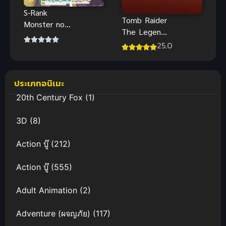
S-Rank
Tomb Raider
Monster no
The Legend
“Behemoth”
of Lara Croft
25.0
กระผม
ภาค 2 พากย์
เป็น(เบฮี
ไทย
มอธ)มอนส
ประเภทอนิเมะ
เตอร์ S แรงค์
แต่ตอนนี้ถูก
20th Century Fox
(1)
เอลฟ์เลี้ยงใน
ฐาน(แมว)ครับ
3D
(8)
Action บู๊
(212)
Action บู๊
(555)
Adult Animation
(2)
Adventure (ผจญภัย)
(117)