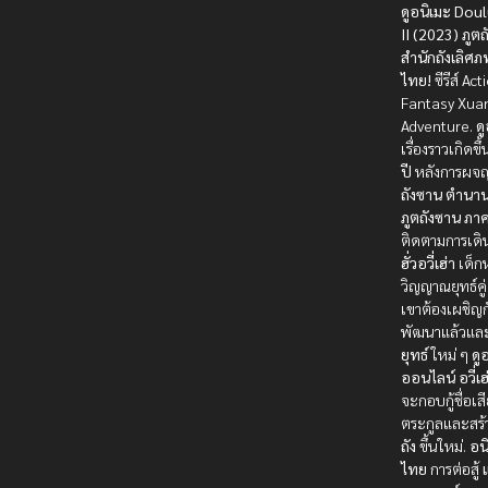
ดูอนิเมะ Dou
II (2023) ภูต
สำนักถังเลิศ
ไทย!
ซีรีส์ Act
Fantasy Xua
Adventure.
ด
เรื่องราวเกิดขึ
ปี
หลังการผจ
ถังซาน
ตำนาน
ภูตถังซาน ภา
ติดตามการเด
ฮั่วอวี่เฮ่า
เด็กหน
วิญญาณยุทธ์คู่
เขาต้องเผชิญก
พัฒนาแล้วแล
ยุทธ์
ใหม่ ๆ
ดู
ออนไลน์
อวี่เฮ
จะกอบกู้ชื่อเส
ตระกูลและสร้
ถัง
ขึ้นใหม่.
อน
ไทย
การต่อสู้