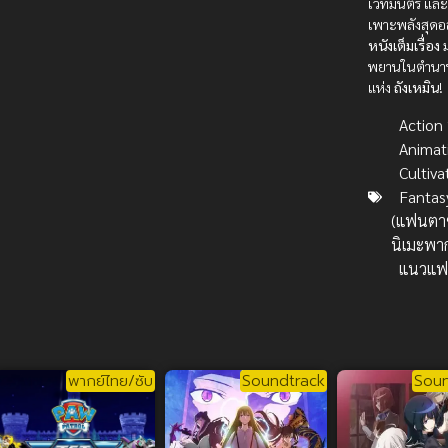
เวทมนตร์ และ
เพาะพลังสุดอล
หนังเต็มเรื่อง
ม
พยานในตำนา
แห่ง
ถังเหมิน
!
Action บ
Animat
Cultiva
Fantas
(แฟนตาซ
นิเมะพา
แนวแฟ
พากย์ไทย/ซับ
Soundtrack
Soun