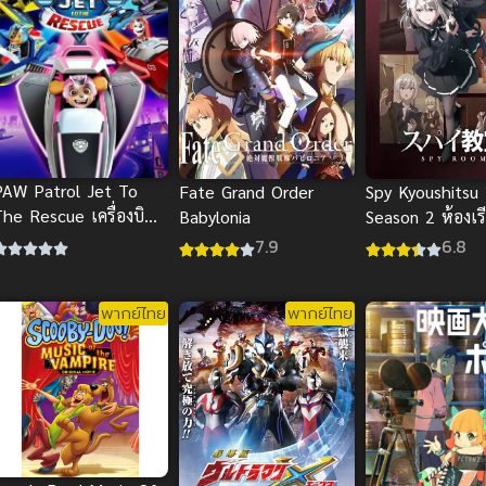
PAW Patrol Jet To
Fate Grand Order
Spy Kyoushitsu
The Rescue เครื่องบิน
Babylonia
Season 2 ห้องเร
เจ็ทมาช่วย พากย์ไทย
ชน
7.9
6.8
นุกจัด
พากย์ไทย
พากย์ไทย