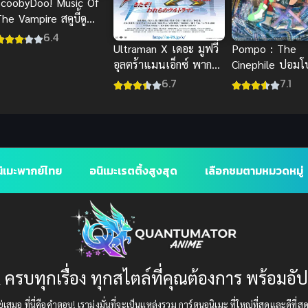
ScoobyDoo! Music Of
he Vampire สคูบี้ดู
มนต์เพลงแวมไพร์
6.4
Pompo : The
Ultraman X เดอะ มูฟวี่
Cinephile ปอมโ
อุลตร้าแมนเอ็กซ์ พากย์
ป่วนก๊วนทำหนัง
ไทย ศึกรวมพลังฮีโร่สุด
7.1
6.7
ดูฟรีจ้า
ิเมะพากย์ไทย
อนิเมะเรตติ้งสูงสุด
เลือกชมตามหมวดหมู่
 ครบทุกเรื่อง ทุกสไตล์ที่คุณต้องการ พร้อมอั
เสมอ ที่นี่คือคำตอบ! เรามุ่งมั่นที่จะเป็นแหล่งรวม การ์ตูนอนิเมะ ที่ใหญ่ที่สุดและดีที่ส