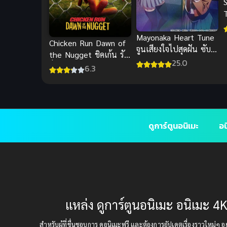
T
Mayonaka Heart Tune
Chicken Run Dawn of
จูนเสียงใจไปสุดฝัน ซับ
the Nugget ชิคเก้น รัน
ไทย
25.0
วิ่ง สู้ กระต๊าก พากย์
6.3
ดูการ์ตูนอนิเมะ
อน
แหล่ง ดูการ์ตูนอนิเมะ อนิเมะ 4K
สำหรับผู้ที่ชื่นชอบการ ดูอนิเมะฟรี และต้องการอัปเดตเรื่องราวใหม่ๆ อยู่