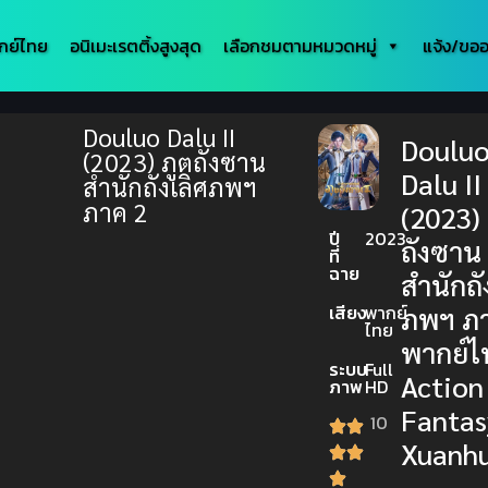
กย์ไทย
อนิเมะเรตติ้งสูงสุด
เลือกชมตามหมวดหมู่
แจ้ง/ขออ
Douluo Dalu II
Doulu
(2023) ภูตถังซาน
Dalu II
สำนักถังเลิศภพฯ
ภาค 2
(2023) 
ปี
2023
ถังซาน
ที่
ฉาย
สำนักถั
เสียง
พากย์
ภพฯ ภ
ไทย
พากย์ไ
ระบบ
Full
Action
ภาพ
HD
Fantas
10
Xuanh