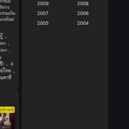
การบ่ม
2009
2008
ังการ.
Big tits (นมใหญ่)
(19)
าร่วมเป็น
2007
2006
นบทใหม่
2005
2004
Bitch (ผู้หญิงร่าน)
(1)
2003
2002
ู๊
,
Blackmail (ข่มขู่)
(1)
ion
,
2001
2000
tion
,
Blood
(1)
1999
1998
y
1997
1996
ี)
,
อ
Bondage (ทาส)
(1)
กย์ไทย
,
1993
1992
นตาซี
boys love
(1)
1991
1990
Censored (เซ็นเซอร์)
1989
(19)
1988
1987
1985
Comedy (ตลก)
(85)
dtrack
1984
1983
Comedy (ตลก)
(235)
1982
1981