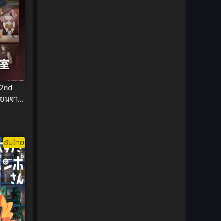
1980
1979
Comic Book การ์ตูน
(1)
1977
1972
Coming of Age ก้าวพ้นวัย
(7)
Coming-of-Age ก้าวผ่านวัย
(6)
Creampie (หลั่งใน)
(19)
 2nd
Crime
(8)
ียนจาร
Crime อาชญากรรม
(10)
Cultivation
(33)
ซับไทย
Cyberpunk
(4)
Dark Fantasy
(25)
Dark Fantasy ดาร์กแฟนตาซี
(1)