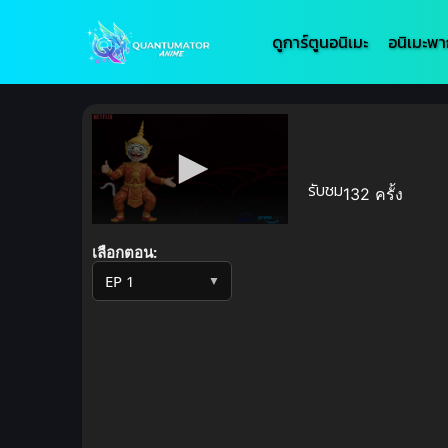
ดูการ์ตูนอนิเมะ
อนิเมะพา
รับชม
132 ครั้ง
Volume
90%
เลือกตอน:
▼