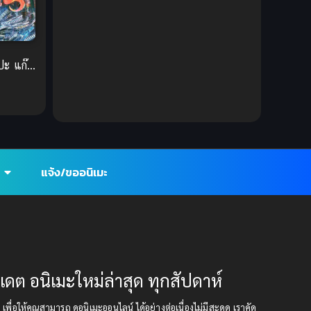
DC Comics
(2)
Demon (ปีศาจ)
(2)
ปะ แก๊ง
Demons (ปีศาจ)
(6)
 ซับไทย
Detective (นักสืบ)
(1)
Detective สืบสวน
(6)
แจ้ง/ขออนิเมะ
Donghua
(89)
Double penetration (สองรู)
(2)
Drama (ดราม่า)
(147)
Drama (ดราม่า)
(112)
ปเดต อนิเมะใหม่ล่าสุด ทุกสัปดาห์
DreamWorks
(4)
ุด เพื่อให้คุณสามารถ ดูอนิเมะออนไลน์ ได้อย่างต่อเนื่องไม่มีสะดุด เราคัด