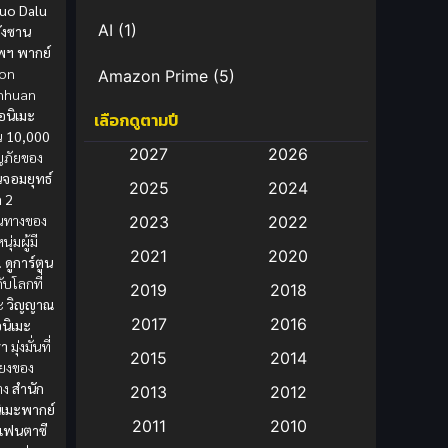
luo Dalu
AI
(1)
ถังซาน
ภพฯ พากย์
ion
Amazon Prime
(5)
nhuan
ูอนิเมะ
เลือกดูตามปี
Anal (ประตูหลัง)
(11)
้น
10,000
2027
2026
ญภัยของ
Animation
(583)
จอมยุทธ์
2025
2024
ค 2
Animation การ์ตูน
(88)
ินทางของ
2023
2022
ุ่มผู้มี
2021
2020
Animation อนิเมะ
(72)
.
ดูการ์ตูน
ับโลกที่
2019
2018
ะ
วิญญาณ
Animation แอนิเมชั่น
(1)
2017
2016
อนิเมะ
่า
มุ่งมั่นที่
Animation แอนิเมชัน
(19)
2015
2014
ียงของ
าง
สำนัก
2013
2012
anime
(9)
ิเมะพากย์
2011
2010
แฟนตาซี
Anime อนิเมะ
(112)