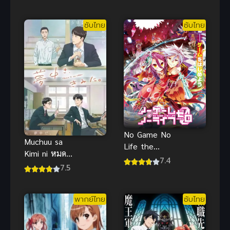
วิญญาณ
บี้ดู ไขปริศนา
คร่ำครวญ
พากย์ไทย
ซับไทย
ซับไทย
อยากวางมือ
แล้ว
No Game No
Muchuu sa
Life the
Kimi ni หมด
Movie Zero
7.4
หัวใจให้นาย
7.5
โนเกม โนไลฟ์
คนเดียว
ซีโร่ ซับไทย
พากย์ไทย
ซับไทย