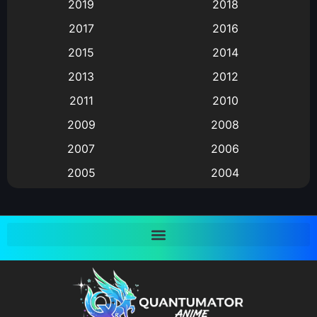
2019
2018
Animation แอนิเมชั่น
(1)
2017
2016
Animation แอนิเมชัน
(19)
2015
2014
2013
2012
anime
(9)
2011
2010
Anime อนิเมะ
(112)
2009
2008
Big tits (นมใหญ่)
(19)
2007
2006
2005
2004
Bitch (ผู้หญิงร่าน)
(1)
2003
2002
Blackmail (ข่มขู่)
(1)
2001
2000
Blood
(1)
1999
1998
1997
1996
Bondage (ทาส)
(1)
1993
1992
boys love
(1)