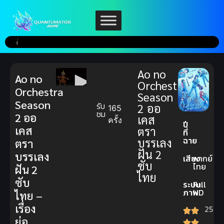
Ao no
Ao no
Orchestra
Orchestra
Season
Season
รับ
2 ออ
165
ชม
2 ออ
เคส
ครั้ง
ปี
เคส
ตรา
ที่
ฉาย
บรรเลง
ตรา
ฝัน 2
บรรเลง
เสียง
พากย์
ซับ
ไทย
ฝัน 2
ไทย
ซับ
ระบบ
Full
ภาพ
HD
ไทย –
เรื่อง
25
ย่อ