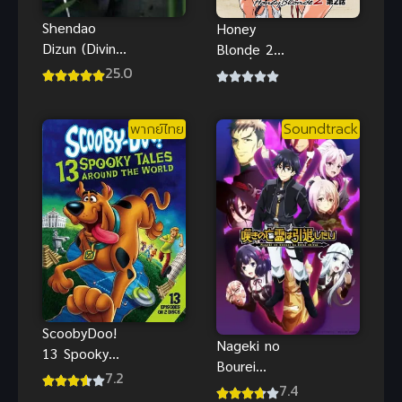
Shendao
Honey
Dizun (Divine
Blonde 2
Lord of the
ตอนที่ 1-3
25.0
Heavens) ซับ
ซับไทย เพื่อน
ไทย
สมัยเด็ก มา
พากย์ไทย
Soundtrack
ซากิและเอริ
นะทั้งสอง
วางแผนที่จะ
ไป
ScoobyDoo!
Nageki no
13 Spooky
Bourei
Tales Around
7.2
Season 2
7.4
the World สคู