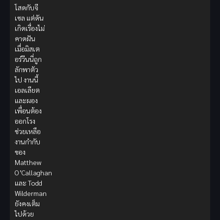
โสดกับจี
เซล แต่ดัน
เกิดเรื่องไม่
คาดฝัน
เมื่อมิสเต
อร์วีนนี่ถูก
ลักพาตัว
ไป งานนี้
เอลเลียต
และผอง
เพื่อนต้อง
ออกโรง
ช่วยเหลือ
งานกำกับ
ของ
Matthew
O’Callaghan
และ Todd
Wilderman
ยังคงเต็ม
ไปด้วย