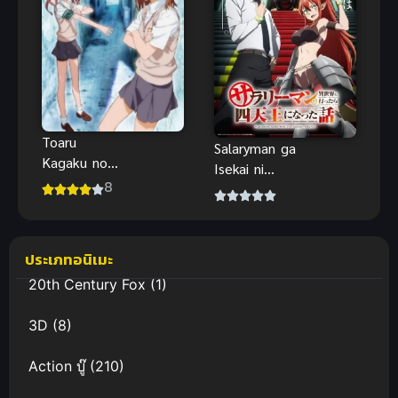
Toaru
Salaryman ga
Kagaku no
Isekai ni
Railgun
8
Ittara
(2009) เรลกัน
Shitennou ni
แฟ้มลับคดี
Natta
วิทยาศาสตร์
Hanashi ถูก
ประเภทอนิเมะ
ภาค 1
เกณฑ์ไปต่าง
20th Century Fox
(1)
โลก : จาก
พนักงานเงิน
3D
(8)
เดือนสู่หนึ่งใน
สี่จตุรเทพ!
Action บู๊
(210)