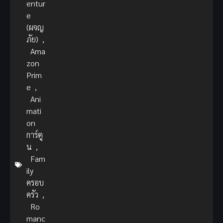
entur
e
(ผจญ
ภัย)
,
Ama
zon
Prim
e
,
Ani
mati
on
การ์ตู
น
,
Fam
ily
ครอบ
ครัว
,
Ro
manc