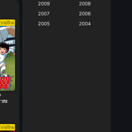
2009
2008
Big tits (นมใหญ่)
(19)
2007
2006
ากย์ไทย
2005
2004
Bitch (ผู้หญิงร่าน)
(1)
2003
2002
Blackmail (ข่มขู่)
(1)
2001
2000
Blood
(1)
1999
1998
1997
1996
Bondage (ทาส)
(1)
1993
1992
boys love
(1)
1991
1990
Censored (เซ็นเซอร์)
1989
(19)
1988
a
บาสะ
1987
1985
Comedy (ตลก)
(235)
1984
1983
Comedy (ตลก)
(85)
1982
1981
ากย์ไทย