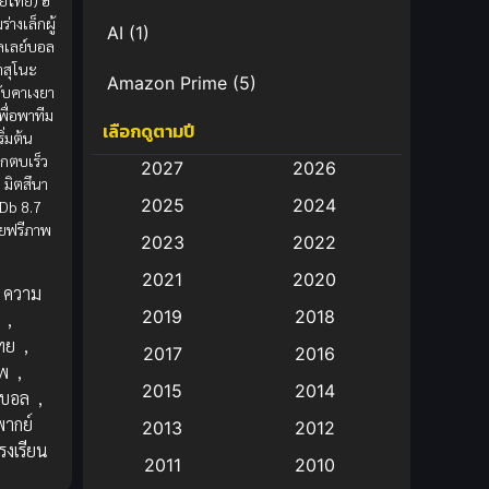
์ไทย) ฮิ
่างเล็กผู้
AI
(1)
เลย์บอล
ราสุโนะ
Amazon Prime
(5)
กับคาเงยา
พื่อพาทีม
เลือกดูตามปี
Anal (ประตูหลัง)
(11)
ิ่มต้น
กตบเร็ว
2027
2026
Animation
(583)
ุ มิตสึนา
2025
2024
Db 8.7
ทยฟรีภาพ
Animation การ์ตูน
(88)
2023
2022
2021
2020
Animation อนิเมะ
(72)
ความ
2019
2018
,
Animation แอนิเมชัน
(19)
ทย
,
2017
2016
พ
,
Animation แอนิเมชั่น
(1)
2015
2014
์บอล
,
พากย์
2013
2012
anime
(9)
รงเรียน
2011
2010
Anime อนิเมะ
(112)