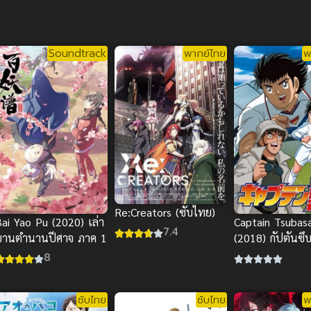
Soundtrack
พากย์ไทย
พ
Re:Creators (ซับไทย)
Bai Yao Pu (2020) เล่า
Captain Tsubas
7.4
ขานตำนานปีศาจ ภาค 1
(2018) กัปตันซึ
8
ซับไทย
ซับไทย
พ