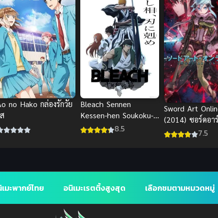
Bleach Sennen
Ao no Hako กล่องรักวัย
Sword Art Onli
Kessen-hen Soukoku-
ใส
(2014) ซอร์ดอาร
tan บลีช เทพมรณะ
8.5
ออนไลน์ ภาค 2
7.5
สงครามเลือดพันปี
บทความขัดแย้ง
ิเมะพากย์ไทย
อนิเมะเรตติ้งสูงสุด
เลือกชมตามหมวดหมู่