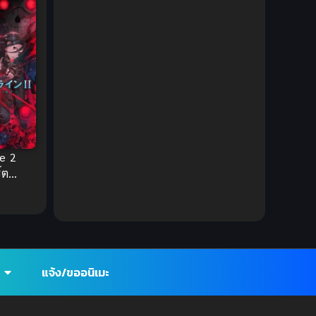
1980
1979
Comic Book การ์ตูน
(1)
1977
1972
Coming of Age ก้าวพ้นวัย
(7)
Coming-of-Age ก้าวผ่านวัย
(6)
Creampie (หลั่งใน)
(19)
Crime
(8)
ne 2
Crime อาชญากรรม
(10)
์ต
Cultivation
(33)
Cyberpunk
(4)
Dark Fantasy
(25)
แจ้ง/ขออนิเมะ
Dark Fantasy ดาร์กแฟนตาซี
(1)