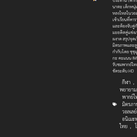
ประทาน (พากย
นาตะ เด็กหนุ่มร
หลงใหลในวอล
เข้าเรียนที่คา
และต้องจับคู่
มะอดีตคู่แข่งเ
ผงาด สรุปจุดเร
มิตรภาพและลู
กำกับโดย ซุซุม
กะ คะแนน IM
รับชมพากย์ไ
ชัดระดับ HD
กีฬา
,
พยายาม
พากย์ไ
มิตรภา
วอลเลย
อนิเมะ
ไทย
,
โ