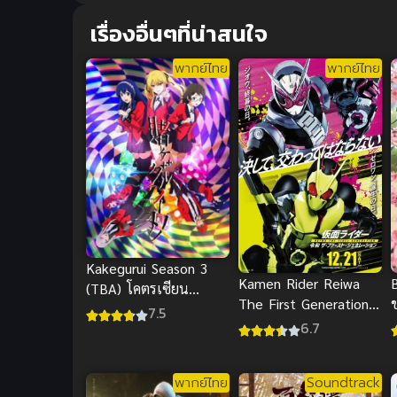
เรื่องอื่นๆที่น่าสนใจ
พากย์ไทย
พากย์ไทย
Kakegurui Season 3
Kamen Rider Reiwa
(TBA) โคตรเซียน
The First Generation
โรงเรียนพนัน ภาค 3
7.5
มาสค์ไรเดอร์ กำเนิดใหม่
6.7
ไอ้มดแดงยุคเรย์วะ พากย์
ไทย
พากย์ไทย
Soundtrack