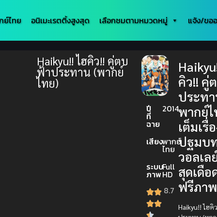
กย์ไทย
อนิเมะเรตติ้งสูงสุด
เลือกชมตามหมวดหมู่
แจ้ง/ขออ
Haikyu!! ไฮคิว!! คู่ตบ
Haikyu!
ฟ้าประทาน (พากย์
คิว!! คู
ไทย)
ประทา
ปี
2014
พากย์ไ
ที่
ฉาย
เต็มเรื่
ปฐมบ
เสียง
พากย์
ไทย
วอลเลย
ระบบ
Full
สุดเดือ
ภาพ
HD
ฟรีภาพ
8.7
Haikyu!!
ไฮคิว