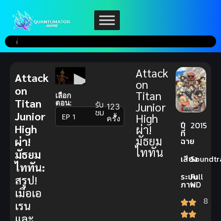
Attack
Attack
on
on
Titan
เลือก
Titan
ตอน:
รับ
Junior
123
ชม
Junior
High
▼
ครั้ง
ปี
2015
High
ผ่า!
ที่
มัธยม
ผ่า!
ฉาย
ไททัน
มัธยม
เสียง
Soundtr
ไททัน:
ระบบ
Full
สรุป!
ภาพ
HD
เมื่อเอ
8
เรน
และ