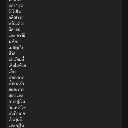
ปลา” สุด
รักไปใน
อดีต! เขา
พร้อมด้วย
มิคาสะ
และ
อาร์มิ
น
ต้อง
เผชิญกับ
ชีวิต
นักเรียนที่
เต็มไปด้วย
เรื่อง
ประหลาด
ทั้งการเข้า
ชมรม การ
สอบ และ
การอยู่ร่วม
กับเหล่าไท
ทันที่กลาย
เป็นรุ่นพี่
และครูใน