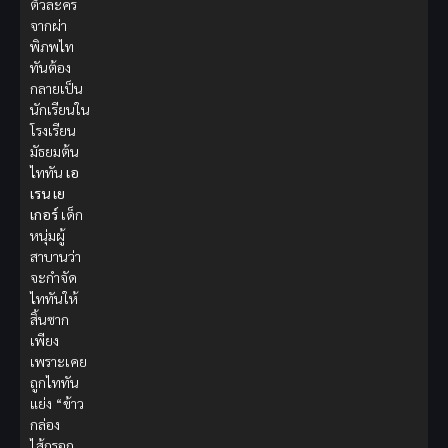
ตัวละคร
จากผ่า
พิภพไท
ทันต้อง
กลายเป็น
นักเรียนใน
โรงเรียน
มัธยมต้น
ไททัน
เอ
เรน เย
เกอร์
เด็ก
หนุ่มผู้
สาบานว่า
จะกำจัด
ไททันให้
สิ้นซาก
เพียง
เพราะเคย
ถูกไททัน
แย่ง “ข้าว
กล่อง
ไส้กรอก