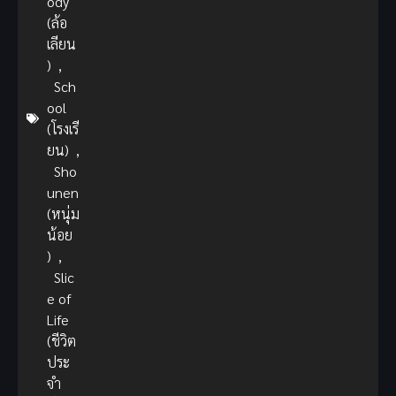
ody
(ล้อ
เลียน
)
,
Sch
ool
(โรงเรี
ยน)
,
Sho
unen
(หนุ่ม
น้อย
)
,
Slic
e of
Life
(ชีวิต
ประ
จำ