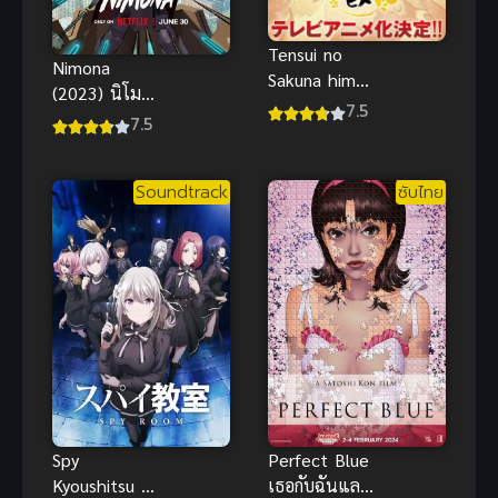
Tensui no
Nimona
Sakuna hime
(2023) นิโม
เจ้าหญิงซาคุ
7.5
นา พากย์ไทย
7.5
นะแห่งน้ำและ
แอนิเมชัน
รวงข้าว
แฟนตาซีแอ
Soundtrack
ซับไทย
คชั่นสุดป่วน
น่ารัก
Spy
Perfect Blue
Kyoushitsu 1
เธอกับฉันและ