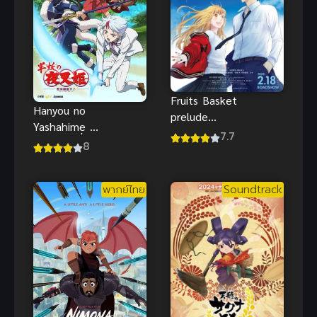
Fruits Basket
Hanyou no
prelude
Yashahime 1
อารัมภบท
7.7
เจ้าหญิงครึ่ง
8
เสน่ห์สาวข้าว
อสูร
ปั้น ซับไทยดู
ฟรีจ้า
พากย์ไทย
Soundtrack