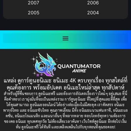
Big tits (นมใหญ่)
(19)
2007
2006
2005
2004
Bitch (ผู้หญิงร่าน)
(1)
2003
2002
Blackmail (ข่มขู่)
(1)
2001
2000
Blood
(1)
1999
1998
1997
1996
Bondage (ทาส)
(1)
1993
1992
boys love
(1)
1991
1990
แหล่ง ดูการ์ตูนอนิเมะ อนิเมะ 4K ครบทุกเรื่อง ทุกสไตล์ที่
Censored (เซ็นเซอร์)
1989
(19)
1988
คุณต้องการ พร้อมอัปเดต อนิเมะใหม่ล่าสุด ทุกสัปดาห์
1987
1985
สำหรับผู้ที่ชื่นชอบการ ดูอนิเมะฟรี และต้องการอัปเดตเรื่องราวใหม่ๆ อยู่เสมอ ที่นี่
Comedy (ตลก)
(235)
คือคำตอบ! เรามุ่งมั่นที่จะเป็นแหล่งรวม การ์ตูนอนิเมะ ที่ใหญ่ที่สุดและดีที่สุด เพื่อ
1984
1983
ให้คุณสามารถ ดูอนิเมะออนไลน์ ได้อย่างต่อเนื่องไม่มีสะดุด เราคัดสรร อนิเมะ
Comedy (ตลก)
(85)
พากย์ไทย และ อนิเมะซับไทย คุณภาพเยี่ยม มีทั้ง อนิเมะแนวแฟนตาซี, อนิเมะแอ
1982
1981
คชั่น, อนิเมะโรแมนติก และแนวอื่นๆ ที่หลากหลาย ตอบโจทย์ทุกความต้องการ
ของคอ อนิเมะ ทุกเพศทุกวัย ไม่ต้องเสียเวลาค้นหา เว็บไซต์ดูอนิเมะ อีกต่อไป เริ่ม
1980
1979
Comic Book การ์ตูน
(1)
ต้น ดูอนิเมะฟรี ได้ทันที และเพลิดเพลินไปกับทุกตอนที่คุณรอคอย!