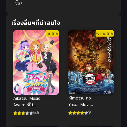
วัน)
เรื่องอื่นๆที่น่าสนใจ
ซับไทย
พากย์ไทย
Kimetsu no
Aikatsu Music
Yaiba Movie
Award ซับ
Mugen Jou-
ไทย
9
6.5
hen ดาบ
พิฆาตอสูร