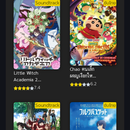
Soundtrack
ซับไทย
เดอะมูฟวี่
ปราสาทไร้
ขอบเขต
Chao คนเล็ก
Little Witch
ผจญเงือกใหญ่
Academia 2
ซับไทย
6.2
(2017)
7.4
โรงเรียน
เวทมนตร์
Soundtrack
ซับไทย
แม่มดน้อย
ฝึกหัด ภาค 2