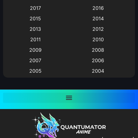
Animation แอนิเมชั่น
(1)
2017
2016
Animation แอนิเมชัน
(19)
2015
2014
2013
2012
anime
(9)
2011
2010
Anime อนิเมะ
(112)
2009
2008
Big tits (นมใหญ่)
(19)
2007
2006
2005
2004
Bitch (ผู้หญิงร่าน)
(1)
2003
2002
Blackmail (ข่มขู่)
(1)
2001
2000
Blood
(1)
1999
1998
1997
1996
Bondage (ทาส)
(1)
1993
1992
boys love
(1)
1991
1990