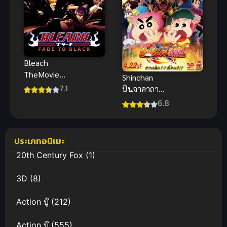
Bleach
TheMovie
Shinchan
บลีช เทพ
7.1
นินจาคาถา
มรณะ เดอะ
วายุ พากย์ไทย
6.8
มูฟวี่ 3 แด่เธอ
ชินจังเดอะมูฟ
ผู้สิ้นสูญ พากย์
วี่ อนิเมะสุดฮา
ไทย
กระจาย
ประเภทอนิเมะ
20th Century Fox
(1)
3D
(8)
Action บู๊
(212)
Action บู๊
(555)