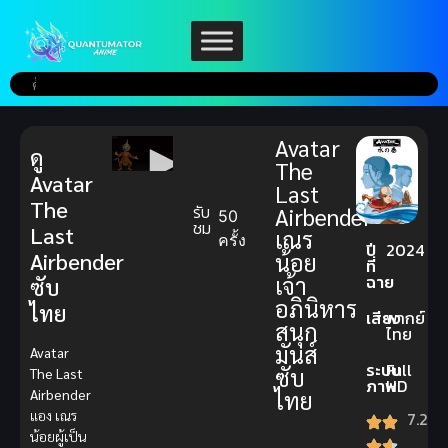
Avatar
ดู
The
Avatar
Last
The
รับ
Airbender
50
ชม
Last
เณร
ครั้ง
ปี
2024
Airbender
น้อย
ที่
ฉาย
เจ้า
ซับ
อภินิหาร
ไทย
เสียง
พากย์
สนุก
ไทย
มันส์
Avatar
ระบบ
Full
ซับ
The Last
ภาพ
HD
Airbender
ไทย
แอง เณร
7.2
น้อยผู้เป็น