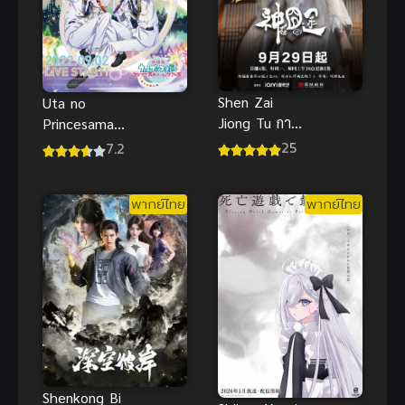
Shen Zai
Uta no
Jiong Tu การ
Princesama
เดินทางของ
Maji LOVE
25
7.2
มหาเทพ ซับ
STARISH ซับ
ไทย
ไทย อนิเมะไอ
พากย์ไทย
พากย์ไทย
ดอลชายเสียงดี
Shenkong Bi