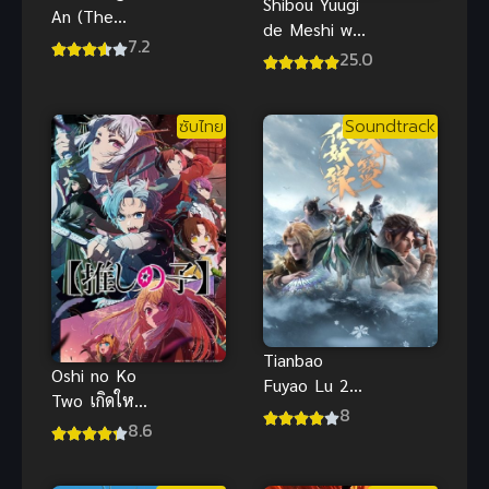
Shibou Yuugi
An (The
de Meshi wo
Other Side
7.2
Kuu พากย์
25.0
of Deep
ไทย ซับไทย
Space) เหนือ
ห้วงอวกาศ
ซับไทย
Soundtrack
(ซับไทย)
Tianbao
Oshi no Ko
Fuyao Lu 2
Two เกิดใหม่
(2020)
8
เป็นลูกโอชิ
8.6
สารบัญชุมนุม
ภาค 2 อนิเมะ
ปีศาจ ภาค 2
ดังสนุก ซับ