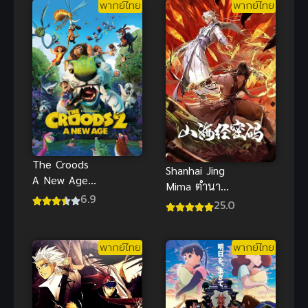
พากย์ไทย
พากย์ไทย
ไทย
The Croods
Shanhai Jing
A New Age
Mima ตำนาน
พากย์ไทย
6.9
ลับแห่งคัมภีร์
25.0
เดอะครู้ดส์
ภูผาสมุทร ซับ
ตะลุยโลกใบ
ไทย
ใหม่สุดป่วนฮา
พากย์ไทย
พากย์ไทย