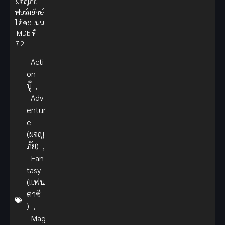
ผจญภัย
ฟอร์มยักษ์
ได้คะแนน
IMDb ที่
7.2
Acti
on
บู๊
,
Adv
entur
e
(ผจญ
ภัย)
,
Fan
tasy
(แฟน
ตาซี
)
,
Mag