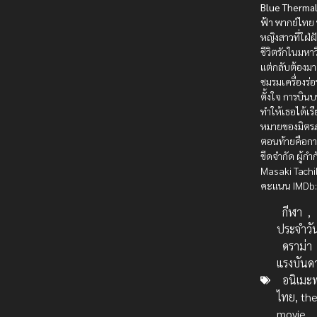
Blue Thermal
ฟ้า
พากย์ไทย 
หญิงสาวที่ใฝ่ฝ
ชีวิตรักในมหา
แต่กลับต้องมาเ
ชมรมเครื่องร่
ตั้งใจ การบิน
ทำให้เธอได้เรี
หมายของมิตร
ตอนท้ายคือการ
ขีดจำกัด ผู้กำก
Masaki Tach
คะแนน IMDb:
กีฬา
,
ประจำวั
ดราม่า
แรงบันด
อนิเมะ
ไทย, th
movie
,