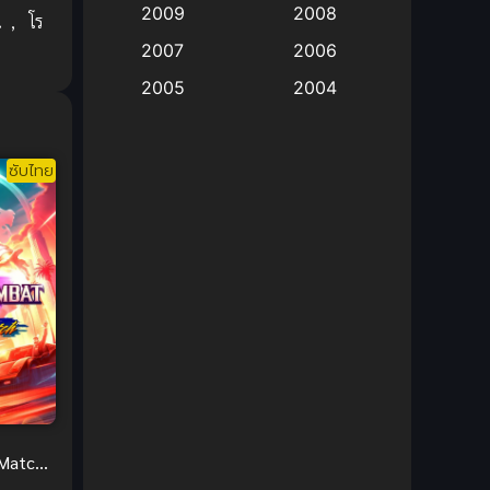
2009
2008
น
,
โร
Big tits (นมใหญ่)
(19)
2007
2006
2005
2004
Bitch (ผู้หญิงร่าน)
(1)
2003
2002
Blackmail (ข่มขู่)
(1)
2001
2000
ซับไทย
Blood
(1)
1999
1998
1997
1996
Bondage (ทาส)
(1)
1993
1992
boys love
(1)
1991
1990
Censored (เซ็นเซอร์)
1989
(19)
1988
1987
1985
Comedy (ตลก)
(235)
1984
1983
Comedy (ตลก)
(85)
1982
1981
Match
 ซับ