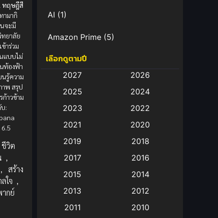
 ทฤษฎีสี
AI
(1)
ทามากิ
ันจะมี
วิทยาลัย
Amazon Prime
(5)
ข้าร่วม
อนแบบไม่
เลือกดูตามปี
Anal (ประตูหลัง)
(11)
บนท้องฟ้า
2027
2026
ยนรู้ความ
Animation
(583)
ภาพ สรุป
2025
2024
ก้าวข้าม
Animation การ์ตูน
(88)
ับ:
2023
2022
ibana
2021
2020
Animation อนิเมะ
(72)
 6.5
2019
2018
ชีวิต
Animation แอนิเมชั่น
(1)
น
,
2017
2016
,
สร้าง
Animation แอนิเมชัน
(19)
2015
2014
าลใจ
,
2013
2012
พากย์
anime
(9)
e
2011
2010
Anime อนิเมะ
(112)