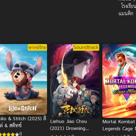
โรงเรีย
แมนติก
พากย์ไทย
Soundtrack
iilo & Stitch (2025) ลิ
Liehuo Jiao Chou
Mortal Kombat
ล่ & สติทช์
(2021) Drowning
Legends Cage 
8
Sorrows in Raging Fire
ตำนานเคจแมทซ์