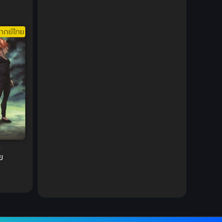
1980
1979
Comic Book การ์ตูน
(1)
ส์
1977
1972
Coming of Age ก้าวพ้นวัย
(7)
ากย์ไทย
Coming-of-Age ก้าวผ่านวัย
(6)
Creampie (หลั่งใน)
(19)
Crime
(8)
Crime อาชญากรรม
(10)
Cultivation
(33)
n
ย
Cyberpunk
(4)
Dark Fantasy
(25)
Dark Fantasy ดาร์กแฟนตาซี
(1)