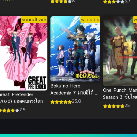
8
5.7
ไทย สายดาร์กมัน
Soundtrack
พากย์ไทย
พ
Boku no Hero
One Punch Ma
Academia 7 มายฮีโร่ อ
Great Pretender
Season 3 ซับไท
คาเดเมีย ภาค 7 ซับไทย
25.0
(2020) ยอดคนลวงโลก
25
7.5