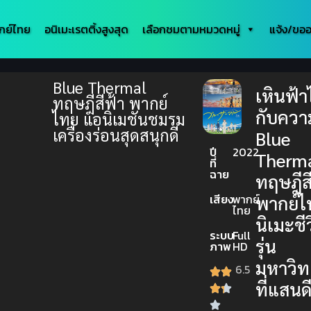
กย์ไทย
อนิเมะเรตติ้งสูงสุด
เลือกชมตามหมวดหมู่
แจ้ง/ขออ
Blue Thermal
เหินฟ้
ทฤษฎีสีฟ้า พากย์
กับควา
ไทย แอนิเมชันชมรม
เครื่องร่อนสุดสนุกดี
Blue
ปี
2022
Therm
ที่
ฉาย
ทฤษฎีสี
เสียง
พากย์
พากย์ไ
ไทย
นิเมะชี
ระบบ
Full
รุ่น
ภาพ
HD
มหาวิท
6.5
ที่แสนด