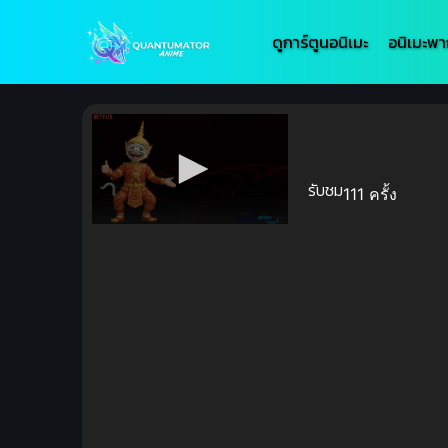
ดูการ์ตูนอนิเมะ
อนิเมะพา
รับชม
111 ครั้ง
Volume
90%