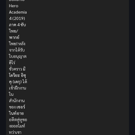
Hero
Academia
4 (2019)
ภาค 4 ซับ
ไทย/
พากย์
ไทย!
หลัง
จากได้รับ
ใบอนุญาต
ฮีโร่
ชั่วคราว
มิ
โดริยะ อิซุ
คุ (เดกุ)
ได้
เข้าฝึกงาน
ใน
สำนักงาน
ของ
เซอร์
ไนท์อาย
อดีตคู่หูขอ
งออลไมท์
ทว่าเขา