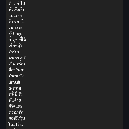
ต้องเข้าไป
พัวพันกับ
แผนการ
ร้ายของ
โอ
เวอร์ฮอล
ผู้นำกลุ่ม
ยาคุซ่าที่ใช้
เด็กหญิง
ตัวน้อย
นามว่า
เอริ
เป็นเครื่อง
มือสร้างยา
ทำลายอัต
ลักษณ์!
สงคราม
ครั้งนี้เดิม
พันด้วย
ชีวิตและ
ความหวัง
ของฮีโร่รุ่น
ใหม่
[ร่วม