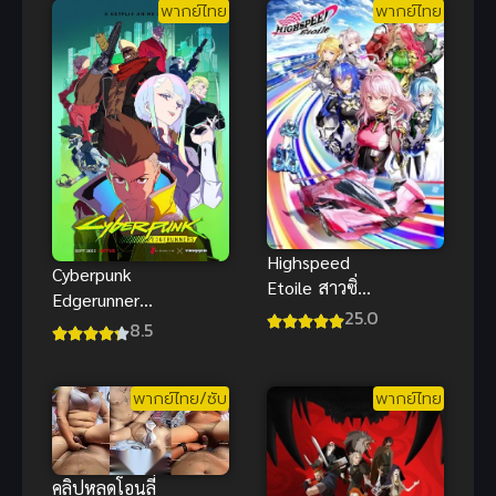
พากย์ไทย
พากย์ไทย
Highspeed
Cyberpunk
Etoile สาวซิ่ง
Edgerunners
สายฟ้า! ซับ
25.0
ไซเบอร์พังค์
8.5
ไทย
อาชญากรแดน
เถื่อน พากย์
พากย์ไทย/ซับ
พากย์ไทย
ไทย
คลิปหลุดโอนลี่