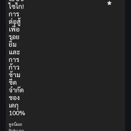
ไซไก!
การ
ต่อสู้
เพื่อ
รอย
ยิ้ม
และ
การ
ก้าว
ข้าม
ขีด
จำกัด
ของ
เดกุ
100%
ดูอนิเมะ
Boku no