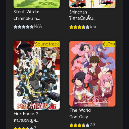
Silent Witch:
Shinchan
Chinmoku no
ปีศาจนักเต้น
Majo no
ชินจังเดอะมูฟ
N/A
6.6
Kakushigoto
วี่ พากย์ไทย อ
ไซเลนต์วิตช์
นิเมะดนตรีสุด
Soundtrack
ซับไทย
ความลับของ
ป่วน
แม่มดแห่ง
ความเงียบ
The World
Fire Force 2
God Only
หน่วยผจญคน
Knows เซียน
7.3
ไฟลุก ภาค 2
7