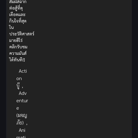
สัมผัสฉาก
ต่อสู้ที่ดุ
เดือดและ
กินใจที่สุด
ใน
ประวัติศาสตร์
มายฮีโร่
คลิกรับชม
ความมันส์
ได้ทันที!]
Acti
on
บู๊
,
Adv
entur
e
(ผจญ
ภัย)
,
Ani
mati