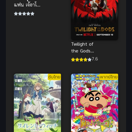
แฟน เจ้อาโฮลิ
สายฝอ รุ่นแม่
จัดหนัก ยัดมิด
ลำกระแทก
ปล่อยใน
Twilight of
the Gods
ปัจฉิมบทแห่ง
7.6
ทวยเทพ อนิ
เมะสุดมันส์
ซับไทย
พากย์ไทย
ซับไทย