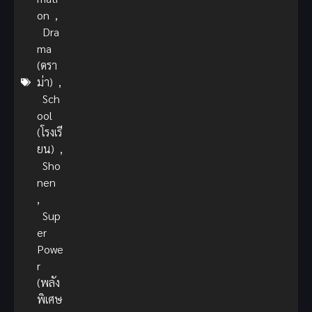
on
,
Dra
ma
(ดรา
ม่า)
,
Sch
ool
(โรงเรี
ยน)
,
Sho
nen
,
Sup
er
Powe
r
(พลัง
พิเศษ