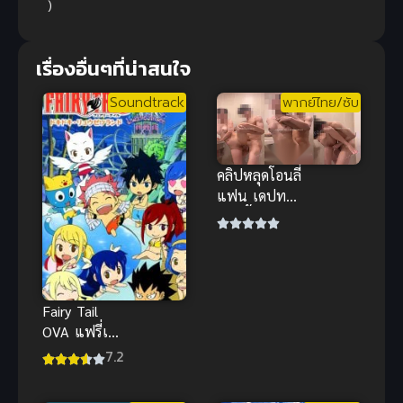
)
เรื่องอื่นๆที่น่าสนใจ
Soundtrack
พากย์ไทย/ซับ
คลิปหลุดโอนลี่
แฟน เดปทอรี่
อาบน้ำด้วยกัน
สุดเสียว ยกขา
ซอยรัวๆ นม
เด้ง
Fairy Tail
OVA แฟรี่เทล
ศึกจอมเวท
7.2
อภินิหาร ตอน
พิเศษ