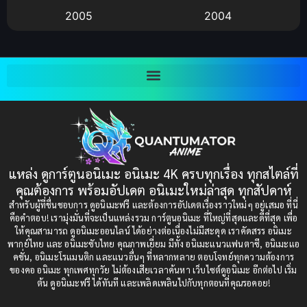
2005
2004
Bitch (ผู้หญิงร่าน)
(1)
2003
2002
Blackmail (ข่มขู่)
(1)
2001
2000
Blood
(1)
1999
1998
1997
1996
Bondage (ทาส)
(1)
1993
1992
boys love
(1)
1991
1990
แหล่ง ดูการ์ตูนอนิเมะ อนิเมะ 4K ครบทุกเรื่อง ทุกสไตล์ที่
Censored (เซ็นเซอร์)
1989
(19)
1988
คุณต้องการ พร้อมอัปเดต อนิเมะใหม่ล่าสุด ทุกสัปดาห์
1987
1985
สำหรับผู้ที่ชื่นชอบการ ดูอนิเมะฟรี และต้องการอัปเดตเรื่องราวใหม่ๆ อยู่เสมอ ที่นี่
Comedy (ตลก)
(235)
คือคำตอบ! เรามุ่งมั่นที่จะเป็นแหล่งรวม การ์ตูนอนิเมะ ที่ใหญ่ที่สุดและดีที่สุด เพื่อ
1984
1983
ให้คุณสามารถ ดูอนิเมะออนไลน์ ได้อย่างต่อเนื่องไม่มีสะดุด เราคัดสรร อนิเมะ
Comedy (ตลก)
(85)
พากย์ไทย และ อนิเมะซับไทย คุณภาพเยี่ยม มีทั้ง อนิเมะแนวแฟนตาซี, อนิเมะแอ
1982
1981
คชั่น, อนิเมะโรแมนติก และแนวอื่นๆ ที่หลากหลาย ตอบโจทย์ทุกความต้องการ
ของคอ อนิเมะ ทุกเพศทุกวัย ไม่ต้องเสียเวลาค้นหา เว็บไซต์ดูอนิเมะ อีกต่อไป เริ่ม
1980
1979
Comic Book การ์ตูน
(1)
ต้น ดูอนิเมะฟรี ได้ทันที และเพลิดเพลินไปกับทุกตอนที่คุณรอคอย!
1977
1972
Coming of Age ก้าวพ้นวัย
(7)