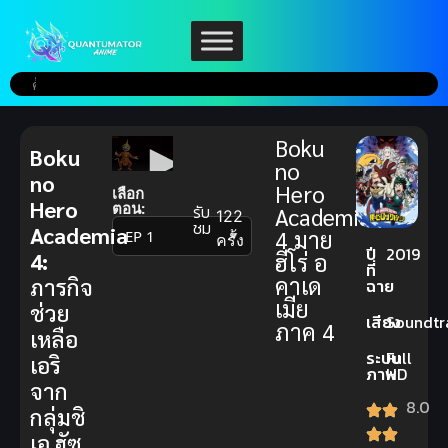
Boku
Boku
no
no
Hero
เลือก
Hero
ตอน:
รับ
Academia
122
ชม
Academia
4 มาย
▼
ครั้ง
ปี
2019
4:
ฮีโร่ อ
ที่
คาเด
ภารกิจ
ฉาย
เมีย
ช่วย
เสียง
Soundtr
ภาค 4
เหลือ
ระบบ
Full
เอริ
ภาพ
HD
จาก
8.0
กลุ่มชิ
เอ ฮัซ