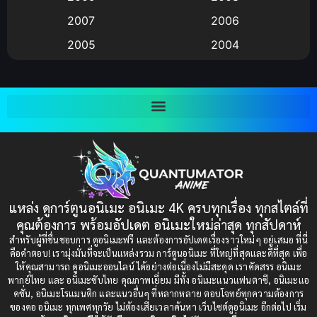
Big tits (นมใหญ่)
(19)
2007
2006
2005
2004
Bitch (ผู้หญิงร่าน)
(1)
2003
2002
Blackmail (ข่มขู่)
(1)
2001
2000
Blood
(1)
1999
1998
1997
1996
Bondage (ทาส)
(1)
1993
1992
boys love
(1)
1991
1990
แหล่ง ดูการ์ตูนอนิเมะ อนิเมะ 4K ครบทุกเรื่อง ทุกสไตล์ที่
Censored (เซ็นเซอร์)
1989
(19)
1988
คุณต้องการ พร้อมอัปเดต อนิเมะใหม่ล่าสุด ทุกสัปดาห์
1987
1985
สำหรับผู้ที่ชื่นชอบการ ดูอนิเมะฟรี และต้องการอัปเดตเรื่องราวใหม่ๆ อยู่เสมอ ที่นี่
Comedy (ตลก)
(235)
คือคำตอบ! เรามุ่งมั่นที่จะเป็นแหล่งรวม การ์ตูนอนิเมะ ที่ใหญ่ที่สุดและดีที่สุด เพื่อ
1984
1983
ให้คุณสามารถ ดูอนิเมะออนไลน์ ได้อย่างต่อเนื่องไม่มีสะดุด เราคัดสรร อนิเมะ
Comedy (ตลก)
(85)
พากย์ไทย และ อนิเมะซับไทย คุณภาพเยี่ยม มีทั้ง อนิเมะแนวแฟนตาซี, อนิเมะแอ
1982
1981
คชั่น, อนิเมะโรแมนติก และแนวอื่นๆ ที่หลากหลาย ตอบโจทย์ทุกความต้องการ
ของคอ อนิเมะ ทุกเพศทุกวัย ไม่ต้องเสียเวลาค้นหา เว็บไซต์ดูอนิเมะ อีกต่อไป เริ่ม
1980
1979
Comic Book การ์ตูน
(1)