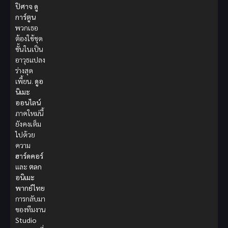
ปิศาจ
ดู
การ์ตูน
พวกเธอ
ต้องใช้ชุด
ชั้นในเป็น
อาวุธแปลง
ร่างสุด
เพี้ยน.
ดูอ
นิเมะ
ออนไลน์
ภาคใหม่นี้
ยังคงเต็ม
ไปด้วย
ความ
ฮาร์ดคอร์
และ
ตลก
อนิเมะ
พากย์ไทย
การกลับมา
ของทีมงาน
Studio