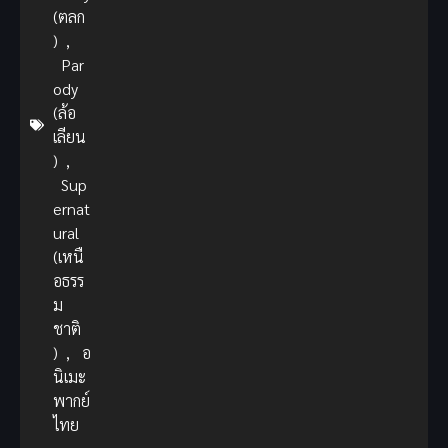
(ตลก
)
,
Par
ody
(ล้อ
เลียน
)
,
Sup
ernat
ural
(เหนื
อธรร
ม
ชาติ
)
,
อ
นิเมะ
พากย์
ไทย