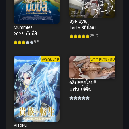
Bye Bye,
Mummies
Earth ซับไทย
2023 มัมมี่ส์
25.0
ซับไทย
5.9
แอนิเมชัน
ครอบครัวผจญ
พากย์ไทย
พากย์ไทย/ซับ
ภัยสุดแสนน่า
รัก
คลิปหลุดโอนลี่
แฟน เจ้ติ๊ก
อมของเล่นบิ้
วอารมณ์ ก่อน
โดนตอกท่า
หมาน้ำเยิ้ม
Kizoku