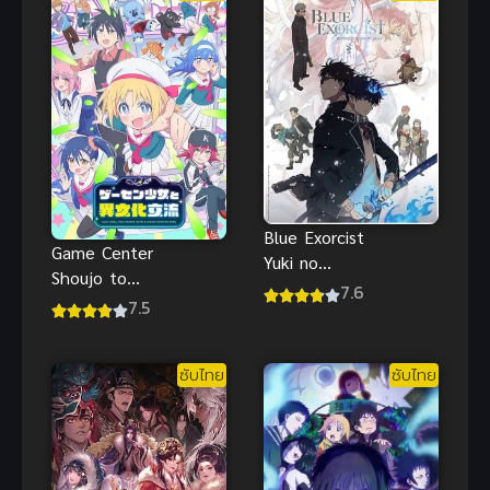
ซับไทย
Blue Exorcist
Game Center
Yuki no
Shoujo to
Hate-hen เอ็ก
7.6
Ibunka
7.5
ซอร์ซิสต์พันธุ์
Kouryuu แลก
ปีศาจ ภาค 4
เปลี่ยน
ซับไทย
ซับไทย
วัฒนธรรมกับ
สาวเกม
เซ็นเตอร์