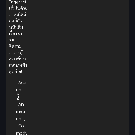
Trigger
ที่
เต็มไปด้วย
ภาพสไตล์
อเมริกัน.
หนังเต็ม
เรื่อง
มา
ร่วม
ติดตาม
ภารกิจกู้
สวรรค์ของ
สองนางฟ้า
สุดห่าม!
Acti
on
บู๊
,
Ani
mati
on
,
Co
medy