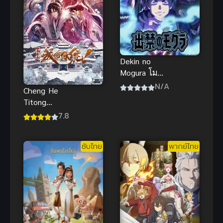
Dekin no
Mogura โม
กุระ เลอะหลุด
N/A
Cheng He
โลก
Titong
Season 2
7.8
ทะลุมิติตะลุย
วังหลวง ภาค
ซับไทย
พากย์ไทย
2 ซับไทย
ตอนล่าสุด