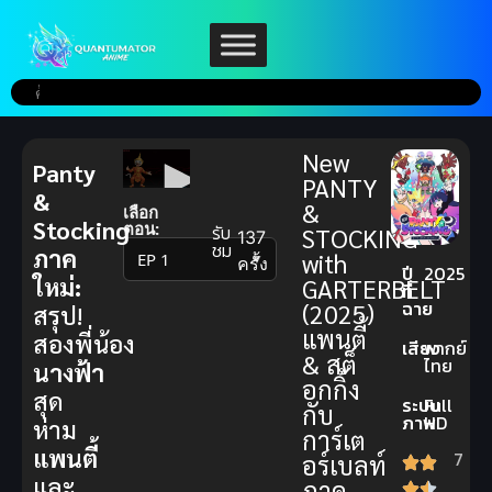
New
Panty
PANTY
&
&
เลือก
Stocking
ตอน:
รับ
STOCKING
137
ชม
ภาค
with
▼
ครั้ง
ปี
2025
ใหม่:
GARTERBELT
ที่
ฉาย
(2025)
สรุป!
แพนตี้
สองพี่น้อง
เสียง
พากย์
& สต็
ไทย
นางฟ้า
อกกิ้ง
สุด
ระบบ
Full
กับ
ภาพ
HD
ห่าม
การ์เต
แพนตี้
7
อร์เบลท์
และ
ภาค