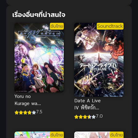
เรื่องอื่นๆที่น่าสนใจ
ซับไทย
Soundtrack
Yoru no
Date A Live
Kurage wa
IV พิชิตรัก
Oyogenai อนิ
7.5
พิทักษ์โลก
7.0
เมะ
ภาค 4
แมงกะพรุน
ว่ายน้ำไม่ได้
ซับไทย
ซับไทย