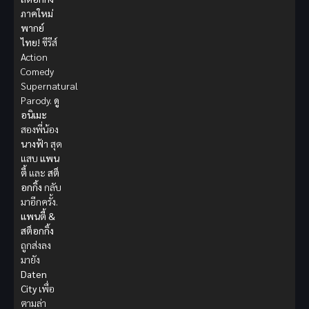
ภาคใหม่
พากย์
ไทย!
ซีรีส์
Action
Comedy
Supernatural
Parody.
ดู
อนิเมะ
สองพี่น้อง
นางฟ้า
สุด
แสบ
แพน
ตี้
และ
สต็
อกกิ้ง
กลับ
มาอีกครั้ง.
แพนตี้ &
สต็อกกิ้ง
ถูกส่งลง
มายัง
Daten
City
เพื่อ
ตามล่า