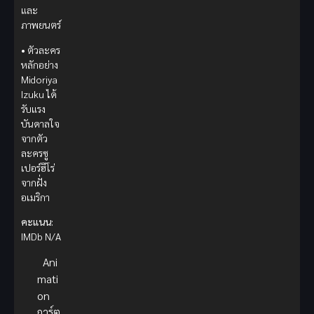
และ
ภาพยนตร์
• ตัวละคร
หลักอย่าง
Midoriya
Izuku ได้
รับแรง
บันดาลใจ
จากตัว
ละครซู
เปอร์ฮีโร่
จากฝั่ง
อเมริกา
คะแนน:
IMDb N/A
Ani
mati
on
การ์ตู