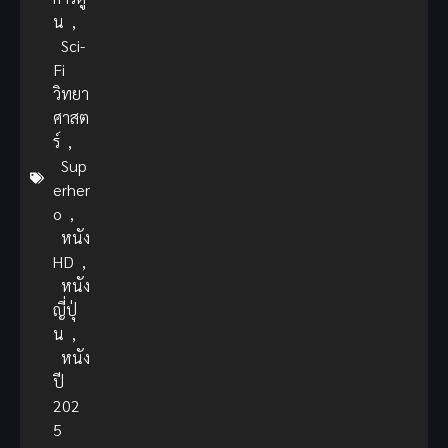
น
,
Sci-
Fi
วิทยา
ศาสต
ร์
,
Sup
erher
o
,
หนัง
HD
,
หนัง
ญี่ปุ่
น
,
หนัง
ปี
202
5