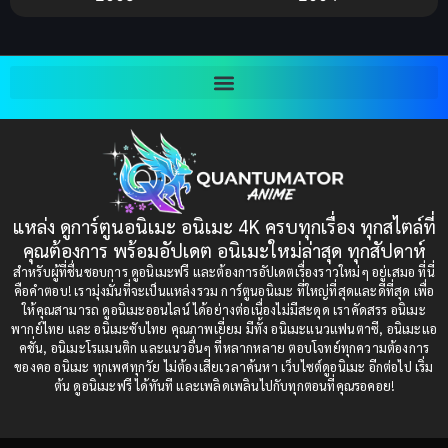
Bitch (ผู้หญิงร่าน)
(1)
2003
2002
Blackmail (ข่มขู่)
(1)
2001
2000
Blood
(1)
1999
1998
1997
1996
Bondage (ทาส)
(1)
1993
1992
boys love
(1)
1991
1990
แหล่ง ดูการ์ตูนอนิเมะ อนิเมะ 4K ครบทุกเรื่อง ทุกสไตล์ที่
Censored (เซ็นเซอร์)
1989
(19)
1988
คุณต้องการ พร้อมอัปเดต อนิเมะใหม่ล่าสุด ทุกสัปดาห์
1987
1985
สำหรับผู้ที่ชื่นชอบการ ดูอนิเมะฟรี และต้องการอัปเดตเรื่องราวใหม่ๆ อยู่เสมอ ที่นี่
Comedy (ตลก)
(235)
คือคำตอบ! เรามุ่งมั่นที่จะเป็นแหล่งรวม การ์ตูนอนิเมะ ที่ใหญ่ที่สุดและดีที่สุด เพื่อ
1984
1983
ให้คุณสามารถ ดูอนิเมะออนไลน์ ได้อย่างต่อเนื่องไม่มีสะดุด เราคัดสรร อนิเมะ
Comedy (ตลก)
(85)
พากย์ไทย และ อนิเมะซับไทย คุณภาพเยี่ยม มีทั้ง อนิเมะแนวแฟนตาซี, อนิเมะแอ
1982
1981
คชั่น, อนิเมะโรแมนติก และแนวอื่นๆ ที่หลากหลาย ตอบโจทย์ทุกความต้องการ
ของคอ อนิเมะ ทุกเพศทุกวัย ไม่ต้องเสียเวลาค้นหา เว็บไซต์ดูอนิเมะ อีกต่อไป เริ่ม
1980
1979
Comic Book การ์ตูน
(1)
ต้น ดูอนิเมะฟรี ได้ทันที และเพลิดเพลินไปกับทุกตอนที่คุณรอคอย!
1977
1972
Coming of Age ก้าวพ้นวัย
(7)