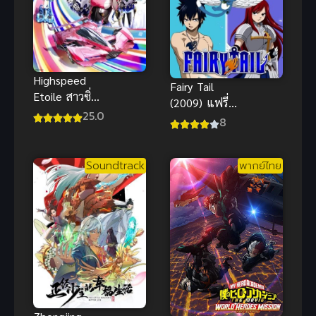
Highspeed
Fairy Tail
Etoile สาวซิ่ง
(2009) แฟรี่
สายฟ้า! ซับ
25.0
เทล ศึกจอม
8
ไทย
เวทอภินิหาร
ภาค 1
Soundtrack
พากย์ไทย