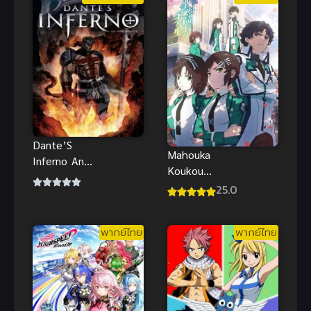
Dante’S
Mahouka
Inferno An
Koukou
Animated
Season 2024
25.0
Epic ผ่า
ซับไทย
ขุมนรก 9 โลก
อนิเมะซับไทย
พากย์ไทย
พากย์ไทย
ดาร์ก