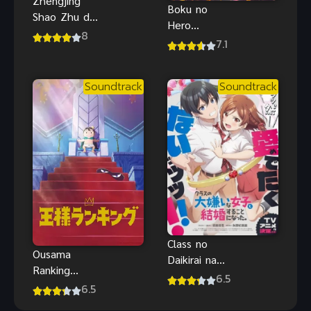
Zhengjing
Boku no
Shao Zhu de
Hero
Xingfu
8
Academia
7.1
Shenghuo
the Movie 3:
(2024) ชีวิต
World
แสนสุขของ
Soundtrack
Soundtrack
Heroes’
นายน้อย
Mission มายฮี
โร อะคาเดเมีย
เดอะมูฟวี่ รวม
พลฮีโร่กู้วิกฤต
โลก พากย์ไทย
HD
Class no
Ousama
Daikirai na
Ranking
Joshi to
6.5
อันดับพระ
6.5
Kekkon suru
ราชา ภาค 1
Koto ni