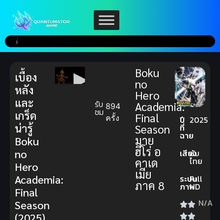
Boku
เบื้อง
no
หลัง
Hero
และ
รับ
Academia:
894
ชม
เกร็ด
Final
ครั้ง
ปี
2025
น่ารู้
Season
ที่
ฉาย
มาย
Boku
ฮีโร่ อ
no
เสียง
ซับ
ไทย
คาเด
Hero
เมีย
Academia:
ระบบ
Full
ภาค 8
ภาพ
HD
Final
N/A
Season
(2025)