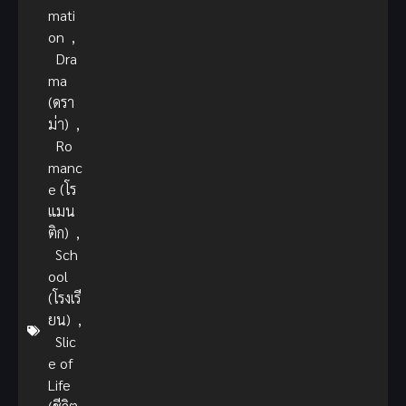
mati
on
,
Dra
ma
(ดรา
ม่า)
,
Ro
manc
e (โร
แมน
ติก)
,
Sch
ool
(โรงเรี
ยน)
,
Slic
e of
Life