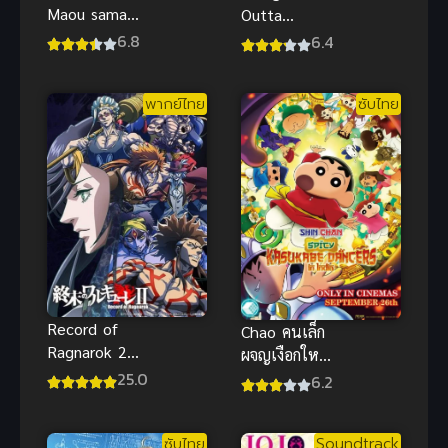
Maou sama
Outta
Season 2 ผู้
Nowhere
6.8
6.4
กล้าซึนซ่าส์กับ
ScoobyDoo
จอมมารสู้ชีวิต
Meets
พากย์ไทย
ซับไทย
ภาค 2
Courage ซับ
ไทยฟรี
Record of
Chao คนเล็ก
Ragnarok 2
ผจญเงือกใหญ่
มหาศึกคนชน
ซับไทย
25.0
6.2
เทพ ภาค 2
ซับไทย
Soundtrack