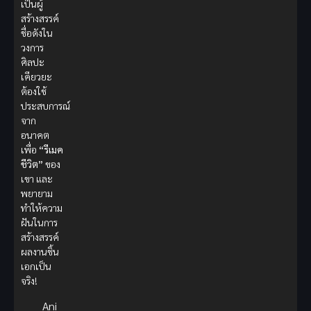
เป็นผู้
สร้างสรรค์
ชื่อดังใน
วงการ
ศิลปะ
เคียวยะ
ต้องใช้
ประสบการณ์
จาก
อนาคต
เพื่อ
“รีเมค
ชีวิต”
ของ
เขา และ
พยายาม
ทำให้ความ
ฝันในการ
สร้างสรรค์
ผลงานชิ้น
เอกเป็น
จริง!
Ani