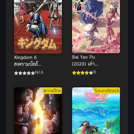
Bai Yao Pu
Kingdom 6
(2020) เล่า
สงครามบัลลังก์
ขานตำนาน
ผงาดจิ๋นซี ภาค
8
N/A
ปีศาจ ภาค 1
6
พากย์ไทย
Soundtrack