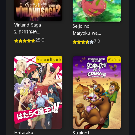
Vinland Saga
Seijo no
2 สงครามคน
Maryoku wa
ทมิฬ ภาค 2
25.0
Bannou Desu
7.3
ซับไทย
สตรีศักดิ์สิทธิ์
อิทธิฤทธิ์
Soundtrack
ซับไทย
สารพัดอย่าง
ภาค 1
Hataraku
Straight