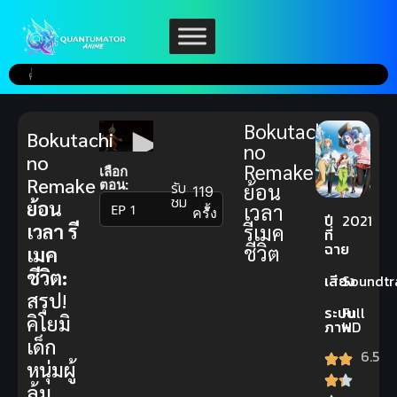
Bokutachi
Bokutachi
no
no
Remake
เลือก
Remake
ตอน:
รับ
ย้อน
119
ชม
ย้อน
เวลา
▼
ครั้ง
ปี
2021
เวลา รี
รีเมค
ที่
ฉาย
ชีวิต
เมค
ชีวิต:
เสียง
Soundtr
สรุป!
ระบบ
Full
คิโยมิ
ภาพ
HD
เด็ก
6.5
หนุ่มผู้
ล้ม