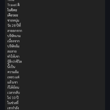
Travel
คิ
โนชิตะ
เคียวยะ
ชายหนุ่ม
วัย 28 ปีที่
ลาออกจาก
บริษัทเกม
เนื่องจาก
บริษัทล้ม
ละลาย
ทำให้เขา
รู้สึกว่าชีวิต
นี้เป็น
ความล้ม
เหลว แต่
แล้วเขา
ก็ได้ย้อน
เวลากลับ
ไป 10 ปี
ในช่วงที่
เขากำลัง