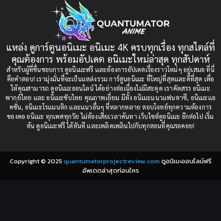
1997
1996
Bondage (ทาส)
(1)
1993
1992
boys love
(1)
1991
1990
แหล่ง ดูการ์ตูนอนิเมะ อนิเมะ 4K ครบทุกเรื่อง ทุกสไตล์ที่
Censored (เซ็นเซอร์)
1989
(19)
1988
คุณต้องการ พร้อมอัปเดต อนิเมะใหม่ล่าสุด ทุกสัปดาห์
1987
1985
สำหรับผู้ที่ชื่นชอบการ ดูอนิเมะฟรี และต้องการอัปเดตเรื่องราวใหม่ๆ อยู่เสมอ ที่นี่
Comedy (ตลก)
(235)
คือคำตอบ! เรามุ่งมั่นที่จะเป็นแหล่งรวม การ์ตูนอนิเมะ ที่ใหญ่ที่สุดและดีที่สุด เพื่อ
1984
1983
ให้คุณสามารถ ดูอนิเมะออนไลน์ ได้อย่างต่อเนื่องไม่มีสะดุด เราคัดสรร อนิเมะ
Comedy (ตลก)
(85)
พากย์ไทย และ อนิเมะซับไทย คุณภาพเยี่ยม มีทั้ง อนิเมะแนวแฟนตาซี, อนิเมะแอ
1982
1981
คชั่น, อนิเมะโรแมนติก และแนวอื่นๆ ที่หลากหลาย ตอบโจทย์ทุกความต้องการ
ของคอ อนิเมะ ทุกเพศทุกวัย ไม่ต้องเสียเวลาค้นหา เว็บไซต์ดูอนิเมะ อีกต่อไป เริ่ม
1980
1979
Comic Book การ์ตูน
(1)
ต้น ดูอนิเมะฟรี ได้ทันที และเพลิดเพลินไปกับทุกตอนที่คุณรอคอย!
1977
1972
Coming of Age ก้าวพ้นวัย
(7)
Copyright © 2025
quantumatorprojectreview.com
ดูอนิเมะออนไลน์ฟรี
Coming-of-Age ก้าวผ่านวัย
(6)
อัพเดตล่าสุดก่อนใคร
Creampie (หลั่งใน)
(19)
Crime
(8)