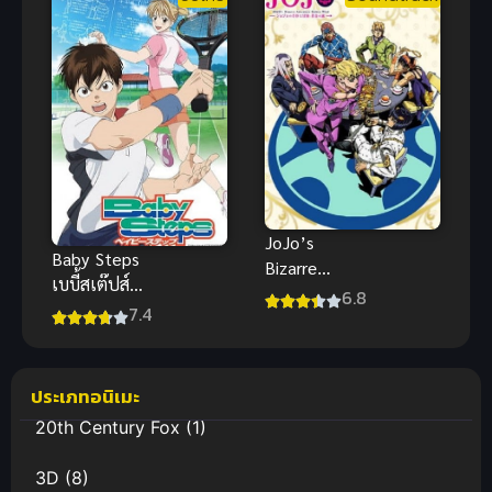
JoJo’s
Baby Steps
Bizarre
เบบี้สเต๊ปส์
Adventure
6.8
(ซับไทย)
7.4
Golden Wind
โจโจ้ ล่าข้าม
ศตวรรษ
ประเภทอนิเมะ
สายลมทองคำ
20th Century Fox
(1)
3D
(8)