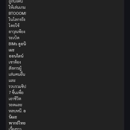
ถูกบังคับ
ให้เล่นเกม
BTOOOM!
ในโลกจริง
โดยใช้
อาวุธเพียง
ระเบิด
BIMs
ดูอนิ
เมะ
ออนไลน์
เขาต้อง
สังหารผู้
เล่นคนอื่น
และ
รวบรวมชิป
7 ชิ้นเพื่อ
เอาชีวิต
รอดและ
หลบหนี.
อ
นิเมะ
พากย์ไทย
เรื่องราว