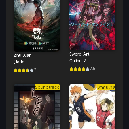
Sword Art
Zhu Xian
Online 2
(Jade
(2014) ซอร์ด
7.5
Dynasty) จู
7
อาร์ตออนไลน์
เซียนกระบี่
ภาค 2
เทพสังหาร
Soundtrack
พากย์ไทย
ภาค 1