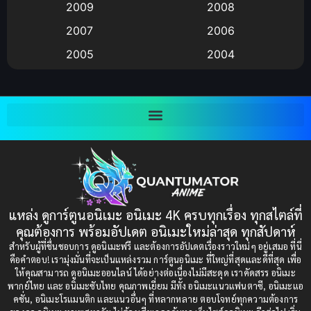
2009
2008
Big tits (นมใหญ่)
(19)
2007
2006
2005
2004
Bitch (ผู้หญิงร่าน)
(1)
2003
2002
Blackmail (ข่มขู่)
(1)
2001
2000
Blood
(1)
1999
1998
1997
1996
Bondage (ทาส)
(1)
1993
1992
boys love
(1)
1991
1990
แหล่ง ดูการ์ตูนอนิเมะ อนิเมะ 4K ครบทุกเรื่อง ทุกสไตล์ที่
Censored (เซ็นเซอร์)
1989
(19)
1988
คุณต้องการ พร้อมอัปเดต อนิเมะใหม่ล่าสุด ทุกสัปดาห์
1987
1985
สำหรับผู้ที่ชื่นชอบการ ดูอนิเมะฟรี และต้องการอัปเดตเรื่องราวใหม่ๆ อยู่เสมอ ที่นี่
Comedy (ตลก)
(85)
คือคำตอบ! เรามุ่งมั่นที่จะเป็นแหล่งรวม การ์ตูนอนิเมะ ที่ใหญ่ที่สุดและดีที่สุด เพื่อ
1984
1983
ให้คุณสามารถ ดูอนิเมะออนไลน์ ได้อย่างต่อเนื่องไม่มีสะดุด เราคัดสรร อนิเมะ
Comedy (ตลก)
(235)
พากย์ไทย และ อนิเมะซับไทย คุณภาพเยี่ยม มีทั้ง อนิเมะแนวแฟนตาซี, อนิเมะแอ
1982
1981
คชั่น, อนิเมะโรแมนติก และแนวอื่นๆ ที่หลากหลาย ตอบโจทย์ทุกความต้องการ