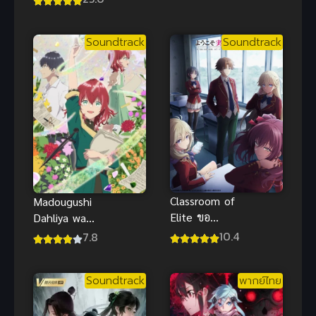
the Candy
Mercury ซับ
House มาสค์
ไทย
ไรเดอร์ พากย์
Soundtrack
Soundtrack
ไทย
Classroom of
Madougushi
Elite ขอ
Dahliya wa
ต้อนรับสู่
Utsumukanai
10.4
7.8
ห้องเรียนนิยม
ช่างฝีมือเวทดา
เฉพาะยอดคน
ลิยา ขอมุ่ง
Soundtrack
พากย์ไทย
ภาค 4 ซับไทย
หน้าสู่วันฟ้าใส