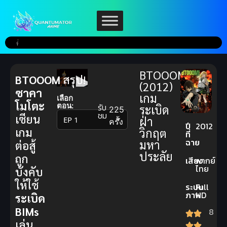
BTOOOM!
BTOOOM
สรุป!
(2012)
ซาคา
เกม
เลือก
โมโตะ
ตอน:
รับ
ระเบิด
225
ชม
เซียน
ฝ่า
▼
ครั้ง
ปี
2012
เกม
วิกฤต
ที่
ฉาย
มหา
ต่อสู้
ประลัย
ถูก
เสียง
พากย์
ไทย
บังคับ
ให้ใช้
ระบบ
Full
ภาพ
HD
ระเบิด
BIMs
8
เล่น