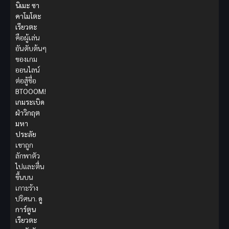
นิเมะ
ซา
คาโมโตะ
เรียวตะ
คือผู้เล่น
อันดับต้นๆ
ของเกม
ออนไลน์
ต่อสู้ชื่อ
BTOOOM!
เกมระเบิด
ฝ่าวิกฤต
มหา
ประลัย
เขาถูก
ลักพาตัว
ไปและตื่น
ขึ้นบน
เกาะร้าง
ปริศนา.
ดู
การ์ตูน
เรียวตะ