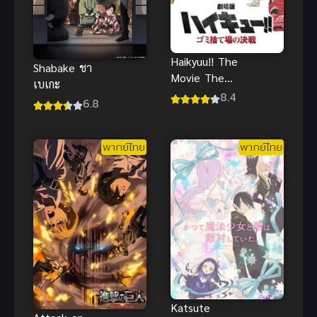
Haikyuu!! The
Shabake ชา
Movie The
เบเกะ
Dumpster
8.4
6.8
Battle ไฮคิว
คู่ตบฟ้า
ประทาน เดอะ
พากย์ไทย
พากย์ไทย
มูฟวี่ ตอน ศึก
ที่กองขยะ
(พากย์ไทย)
Katsute