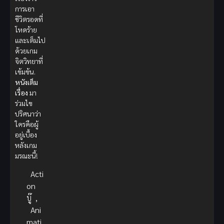
การเอา
ชีวิตรอดที่
โหดร้าย
และเต็มไป
ด้วยเกม
จิตวิทยาที่
เข้มข้น.
หนังเต็ม
เรื่อง
มา
ร่วมไข
ปริศนาว่า
ใครคือผู้
อยู่เบื้อง
หลังเกม
มรณะนี้!
Acti
on
บู๊
,
Ani
mati