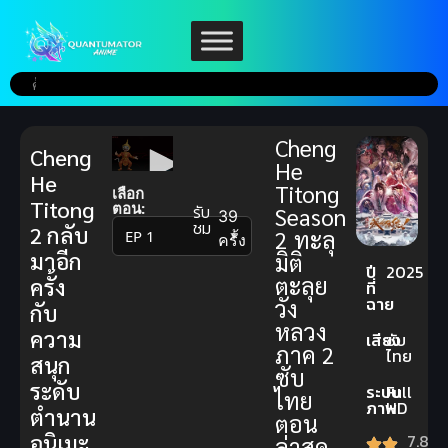
Cheng
Cheng
He
He
Titong
เลือก
Titong
ตอน:
รับ
Season
39
ชม
2 กลับ
2 ทะลุ
▼
ครั้ง
มาอีก
มิติ
ปี
2025
ตะลุย
ครั้ง
ที่
ฉาย
วัง
กับ
หลวง
ความ
เสียง
ซับ
ภาค 2
ไทย
สนุก
ซับ
ระดับ
ระบบ
Full
ไทย
ภาพ
HD
ตำนาน
ตอน
อนิเมะ
7.8
ล่าสุด