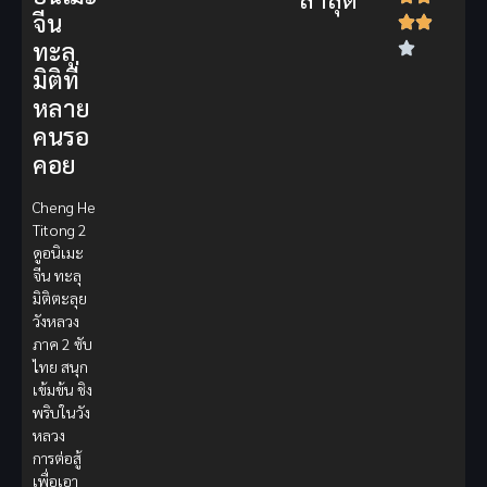
จีน
ทะลุ
มิติที่
หลาย
คนรอ
คอย
Cheng He
Titong 2
ดูอนิเมะ
จีน ทะลุ
มิติตะลุย
วังหลวง
ภาค 2 ซับ
ไทย สนุก
เข้มข้น ชิง
พริบในวัง
หลวง
การต่อสู้
เพื่อเอา