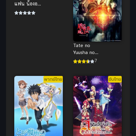
แฟน น้องอา
วาย ผิวสีแทน
หุ่นดี โดนเล่น
เสียวสุดฟิน
Tate no
Yuusha no
Nariagari 2 ผู้
7
กล้าโล่ผงาด
ภาค 2
พากย์ไทย
ซับไทย