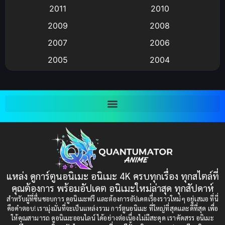
2011
2010
Anime อนิเมะ
(112)
2009
2008
Big tits (นมใหญ่)
(19)
2007
2006
2005
2004
Bitch (ผู้หญิงร่าน)
(1)
2003
2002
Blackmail (ข่มขู่)
(1)
2001
2000
Blood
(1)
1999
1998
1997
1996
Bondage (ทาส)
(1)
1993
1992
boys love
(1)
1991
1990
แหล่ง ดูการ์ตูนอนิเมะ อนิเมะ 4K ครบทุกเรื่อง ทุกสไตล์ที่
Censored (เซ็นเซอร์)
1989
(19)
1988
คุณต้องการ พร้อมอัปเดต อนิเมะใหม่ล่าสุด ทุกสัปดาห์
1987
1985
สำหรับผู้ที่ชื่นชอบการ ดูอนิเมะฟรี และต้องการอัปเดตเรื่องราวใหม่ๆ อยู่เสมอ ที่นี่
Comedy (ตลก)
(235)
คือคำตอบ! เรามุ่งมั่นที่จะเป็นแหล่งรวม การ์ตูนอนิเมะ ที่ใหญ่ที่สุดและดีที่สุด เพื่อ
1984
1983
ให้คุณสามารถ ดูอนิเมะออนไลน์ ได้อย่างต่อเนื่องไม่มีสะดุด เราคัดสรร อนิเมะ