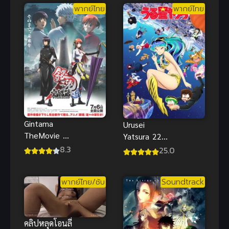
พากย์ไทย
พากย์ไทย
Gintama
Urusei
TheMovie กิน
Yatsura 22
ทามะ เดอะ
ลามู ทรามวัย
8.3
25.0
มูฟวี่2 กําเนิด
จากต่างดาว
ชิโร่ยาฉะ
ภาค 2 ซับไทย
พากย์ไทย/ซับ
Soundtrack
พากย์ไทย
คลิปหลุดโอนลี่