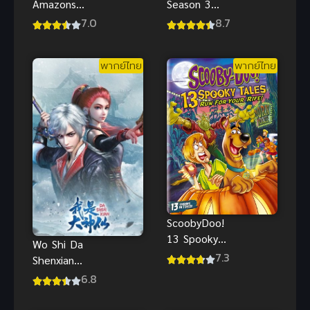
Season 3
Amazons
หน่วยผจญคน
The Movie
8.7
7.0
ไฟลุก ภาค 3
The Last
พากย์ไทย แอ
Judgement
พากย์ไทย
พากย์ไทย
คชั่นสุดเดือด
ซับไทย
ScoobyDoo!
13 Spooky
Wo Shi Da
Tales: Run
7.3
Shenxian
for Your
(2020) ข้าคือ
6.8
‘Rife! พากย์
เทพเจ้าผู้ยิ่ง
ไทยดูฟรี
ใหญ่ ภาค 1