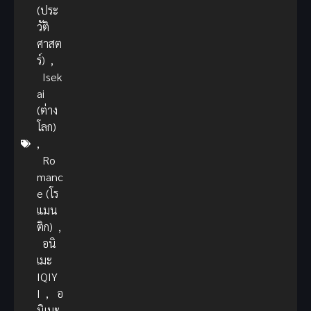
(ประ
วัติ
ศาสต
ร์)
,
Isek
ai
(ต่าง
โลก)
,
Ro
manc
e (โร
แมน
ติก)
,
อนิ
เมะ
IQIY
I
,
อ
นิเมะ