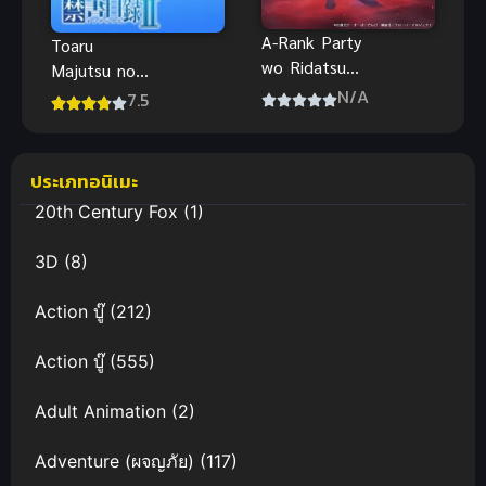
A-Rank Party
Toaru
wo Ridatsu
Majutsu no
shita Ore wa,
Index II
N/A
7.5
Moto
(2010) คัมภีร์
Oshiego-
คาถาต้องห้าม
tachi to
ภาค 2
ประเภทอนิเมะ
Meikyuu
20th Century Fox
(1)
Shinbu wo
Mezasu ลา
3D
(8)
ก่อนปาร์ตี้แร
งก์ A ผมคนนี้
Action บู๊
(212)
จะไปอยู่กับลูก
ศิษย์
Action บู๊
(555)
Adult Animation
(2)
Adventure (ผจญภัย)
(117)