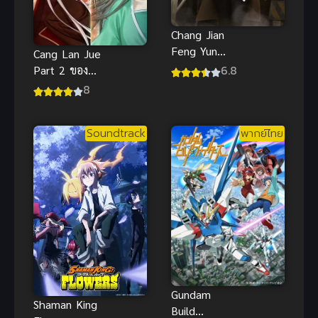
Chang Jian
Feng Yun
Cang Lan Jue
ตำนานดาบ
6.8
Part 2 ของรัก
ยาว
ของข้า พาร์ท
8
2
Soundtrack
พากย์ไทย
Gundam
Shaman King
Build