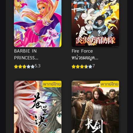
BARBIE IN
Fire Force
PRINCESS
หน่วยผจญคน
POWER
ไฟลุก ภาค 1
5.3
7
(2015) บาร์บี้
ซับไทย 2019
เจ้าหญิงพลัง
พากย์ไทย
พากย์ไทย
มหัศจรรย์
พากย์ไทย