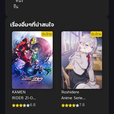
หนัง
จีน
เรื่องอื่นๆที่น่าสนใจ
ซับไทย
ซับไทย
Roshidere
KAMEN
Anime Series
RIDER ZI-O
คุณอาเรียโต๊ะ
NEXT TIME
7.8
6.8
ข้างๆ พูด
GEIZ