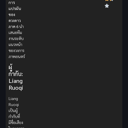
การ
แปรผัน
ของ
ดวงดาว
ภาค 6
นำ
เสนอทีม
งานระดับ
แนวหน้า
ของวงการ
ภาพยนตร์
ผู้
กำกับ:
Liang
Ruoqi
Liang
Ruoqi
เป็นผู้
กำกับที่
มีชื่อเสียง