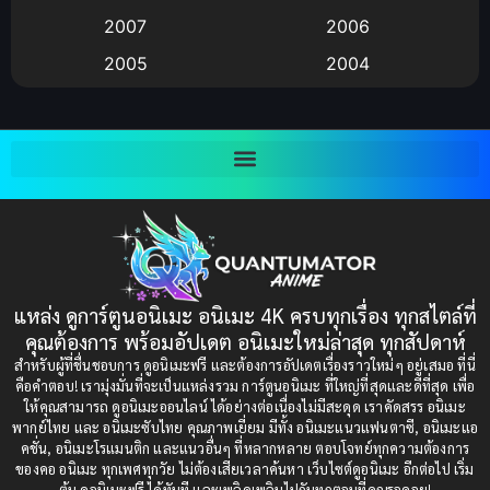
Big tits (นมใหญ่)
(19)
2007
2006
2005
2004
Bitch (ผู้หญิงร่าน)
(1)
2003
2002
Blackmail (ข่มขู่)
(1)
2001
2000
Blood
(1)
1999
1998
1997
1996
Bondage (ทาส)
(1)
1993
1992
boys love
(1)
1991
1990
แหล่ง ดูการ์ตูนอนิเมะ อนิเมะ 4K ครบทุกเรื่อง ทุกสไตล์ที่
Censored (เซ็นเซอร์)
1989
(19)
1988
คุณต้องการ พร้อมอัปเดต อนิเมะใหม่ล่าสุด ทุกสัปดาห์
1987
1985
สำหรับผู้ที่ชื่นชอบการ ดูอนิเมะฟรี และต้องการอัปเดตเรื่องราวใหม่ๆ อยู่เสมอ ที่นี่
Comedy (ตลก)
(235)
คือคำตอบ! เรามุ่งมั่นที่จะเป็นแหล่งรวม การ์ตูนอนิเมะ ที่ใหญ่ที่สุดและดีที่สุด เพื่อ
1984
1983
ให้คุณสามารถ ดูอนิเมะออนไลน์ ได้อย่างต่อเนื่องไม่มีสะดุด เราคัดสรร อนิเมะ
Comedy (ตลก)
(85)
พากย์ไทย และ อนิเมะซับไทย คุณภาพเยี่ยม มีทั้ง อนิเมะแนวแฟนตาซี, อนิเมะแอ
1982
1981
คชั่น, อนิเมะโรแมนติก และแนวอื่นๆ ที่หลากหลาย ตอบโจทย์ทุกความต้องการ
ของคอ อนิเมะ ทุกเพศทุกวัย ไม่ต้องเสียเวลาค้นหา เว็บไซต์ดูอนิเมะ อีกต่อไป เริ่ม
1980
1979
Comic Book การ์ตูน
(1)
ต้น ดูอนิเมะฟรี ได้ทันที และเพลิดเพลินไปกับทุกตอนที่คุณรอคอย!