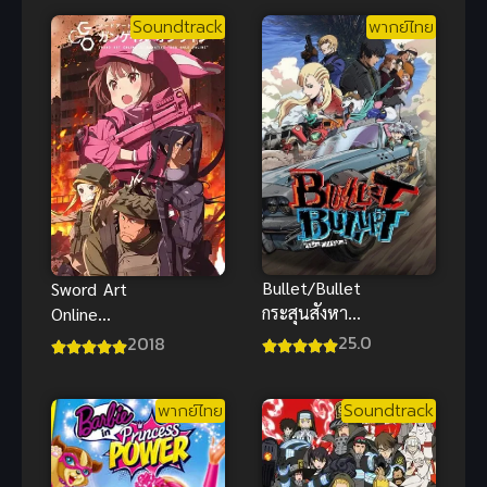
รัสเซีย ซับไทย
MAJESTY ซับ
Soundtrack
พากย์ไทย
ภาพHD
ไทย
Bullet/Bullet
Sword Art
กระสุนสังหาร
Online
โลก ซับไทย
Alternative
25.0
2018
Gun Gale
Online
พากย์ไทย
Soundtrack