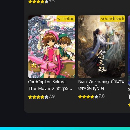
8.5
พากย์ไทย
Soundtrack
Nian Wushuang ตำนาน
CardCaptor Sakura
เทพธิดาอู๋ซวง
The Movie 2 ซากุระ
มือปราบไพ่ทาโรต์ เดอะ
7.8
7.9
มูฟวี่ ตอน การ์ดที่ถูกผนึก
บ
พากย์ไทย