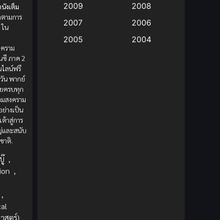
2009
2008
นังเต็ม
ดตามการ
Big tits (นมใหญ่)
(19)
2007
2006
น
ใน
ม
2005
2004
Bitch (ผู้หญิงร่าน)
(1)
งคราม
2003
2002
๋นซี ภาค 2
Blackmail (ข่มขู่)
(1)
อนไลน์ฟรี
2001
2000
วัน พากย์
Blood
(1)
ยครบทุก
1999
1998
ร่วมสงคราม
1997
1996
อย่างเป็น
Bondage (ทาส)
(1)
ต้าสู่การ
1993
1992
ญ่และสนับ
boys love
(1)
1991
1990
มชาติ.
Censored (เซ็นเซอร์)
1989
(19)
1988
ู๊
,
ion
,
1987
1985
Comedy (ตลก)
(235)
1984
1983
,
Comedy (ตลก)
(85)
cal
1982
1981
ศาสตร์)
,