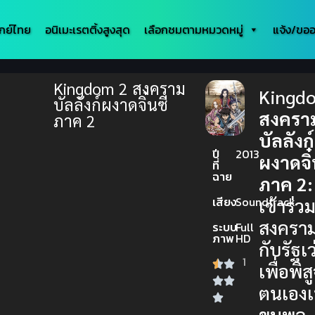
กย์ไทย
อนิเมะเรตติ้งสูงสุด
เลือกชมตามหมวดหมู่
แจ้ง/ขออ
Kingdom 2 สงคราม
Kingd
บัลลังก์ผงาดจิ๋นซี
สงครา
ภาค 2
บัลลังก์
ปี
2013
ผงาดจิ๋
ที่
ฉาย
ภาค 2:
เสียง
Soundtrack
เข้าร่ว
สงครา
ระบบ
Full
ภาพ
HD
กับรัฐเว
1
เพื่อพิส
ตนเองเ
ขุนพล