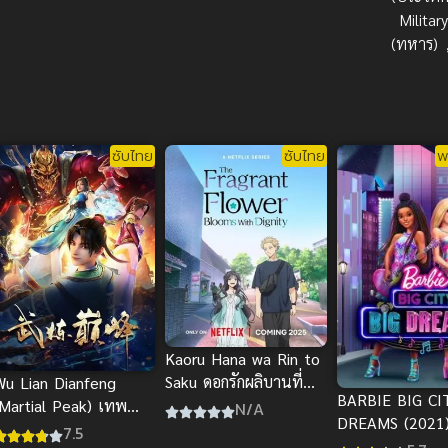
Militar
(ทหาร)
ซับไทย
ซับไทย
พ
Kaoru Hana wa Rin to
Saku ดอกรักผลิบานที่
Wu Lian Dianfeng
BARBIE BIG CI
กลางใจ
(Martial Peak) เทพ
N/A
DREAMS (2021) บ
ุทธ์เหนือโลก
7.5
เมืองใหญ่ ความฝั