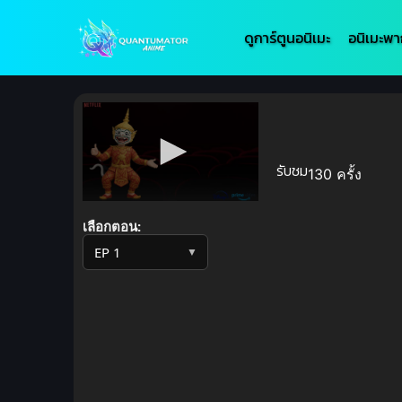
ดูการ์ตูนอนิเมะ
อนิเมะพา
รับชม
130 ครั้ง
Volume
90%
เลือกตอน:
▼