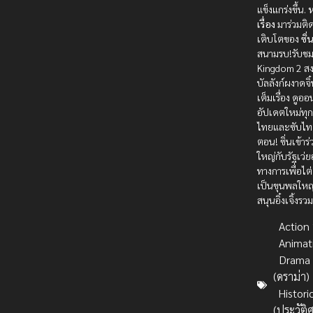
แข็งแกร่งขึ้น.
ห
เรื่อง
มาร่วมติ
เติบโตของ
ซิ่
สนามรบ!รับช
Kingdom 2 ส
บัลลังก์ผงาดจิ
เต็มเรื่อง ดูอ
อัปเดตใหม่ทุก
ไทยและซับไท
ตอน! ซิ่นเข้า
ใหญ่กับรัฐเว่ย
ทางการเพื่อไต่เ
เป็นขุนพลให
สนุนอิ๋งเจิ้งรว
Action บ
Animat
Drama
(ดราม่า)
Histori
(ประวัติ