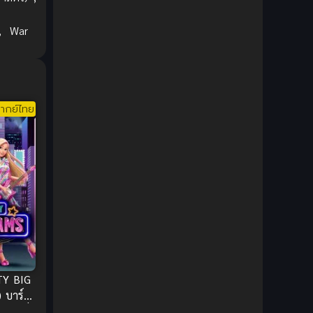
1980
1979
Comic Book การ์ตูน
(1)
y
1977
1972
,
War
Coming of Age ก้าวพ้นวัย
(7)
Coming-of-Age ก้าวผ่านวัย
(6)
Creampie (หลั่งใน)
(19)
ากย์ไทย
Crime
(8)
Crime อาชญากรรม
(10)
Cultivation
(33)
Cyberpunk
(4)
Dark Fantasy
(25)
TY BIG
าร์บี้
Dark Fantasy ดาร์กแฟนตาซี
(1)
นอันยิ่ง