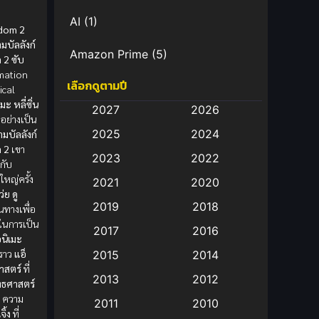
AI
(1)
gdom 2
มบัลลังก์
Amazon Prime
(5)
 2 ซับ
imation
เลือกดูตามปี
Anal (ประตูหลัง)
(11)
ical
เมะ
หลี่ซิ่น
2027
2026
พอย่างเป็น
Animation
(583)
2025
2024
มบัลลังก์
ค 2
เขา
Animation การ์ตูน
(88)
2023
2022
กับ
หญ่ครั้ง
2021
2020
Animation อนิเมะ
(72)
ว่ย
ดู
2019
2018
นทางเพื่อ
Animation แอนิเมชั่น
(1)
ในการเป็น
2017
2016
อนิเมะ
Animation แอนิเมชัน
(19)
งราว
แอ็
2015
2014
าสตร์
ที่
2013
2012
anime
(9)
ทธศาสตร์
ย
ความ
2011
2010
เจิ้ง
ที่
Anime อนิเมะ
(112)