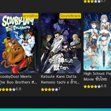
5.7
ใหญ่ พากย์ไทย
พากย์ไทย
Soundtrack
High School Fl
Katsute Kami Datta
ScoobyDoo! Meets
Movie ซับไทย
Kemono tachi e ล้าง
The Boo Brothers สคู
6.8
บางสัตว์อสูร ภาค 1
ี้ดู ตะลุยปราสาทผีสิง
7
6.8
พากย์ไทย