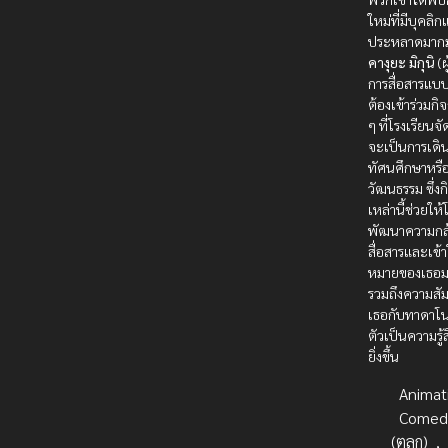
ใหม่ที่มีบุคลิ
ประหลาดมากม
คางุยะ มิกุนิ
(ผ
การสื่อสารแบบ
ต้องเข้าร่วมกิ
ๆ ที่โรงเรียนจัด
จะเป็นการเดิ
ทัศนศึกษาหร
วัฒนธรรม ซึ่ง
เหล่านี้ช่วยให้
พัฒนาความกล
สื่อสารและเข้า
หมายของเธอมา
รวมถึงความสัม
เธอกับทาดาโนะ
ตัวเป็นความรู้สึ
ยิ่งขึ้น
Animat
Comed
(ตลก)
,