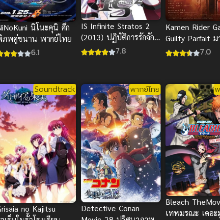
IS Infinite Stratos 2
Kamen Rider G
iNoKuni นิโนะคุนิ ศึก
(2013) ปฏิบัติการรักจักร
Guilty Parfait ม
พิภพคู่ขนาน พากย์ไทย
กลทะยานฟ้า
เดอร์ กาบุ พากย
7.8
7.0
6.1
Soundtrack
พากย์ไทย
พ
Bleach TheMov
Detective Conan
risaia no Kajitsu
เทพมรณะ เดอะมู
Movie 28 ปริศนาภาพ
าเร็มในรั้วโรงเรียน