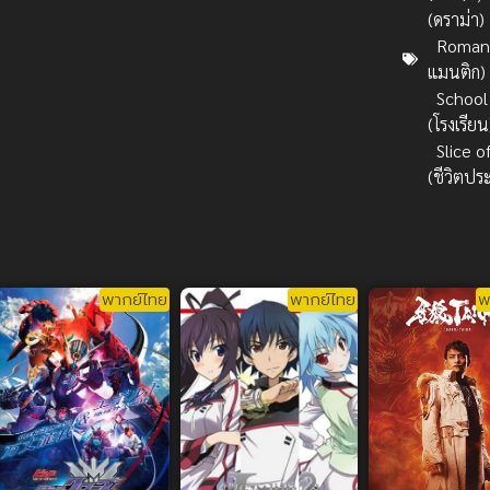
(ดราม่า)
Romanc
แมนติก)
School
(โรงเรียน
Slice of
(ชีวิตปร
พากย์ไทย
พากย์ไทย
พ