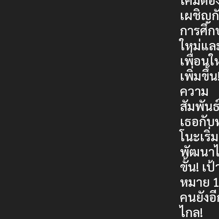
เผชิญก
การศึก
ใหม่แล
เพื่อนให
เพิ่มขึ้น
ความ
สัมพันธ
เธอกับ
โนะเริ่ม
พัฒนาไ
ขั้น! เป้
หมาย 
คนยังอ
ไกล!