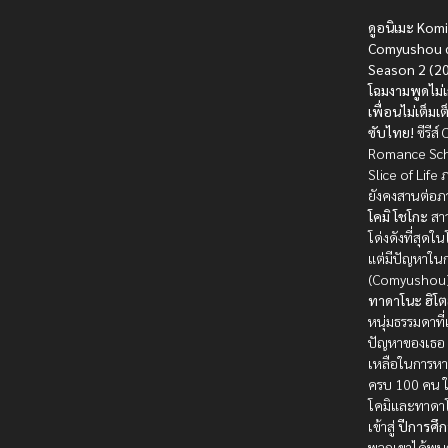
ดูอนิเมะ Komi
Comyushou 
Season 2 (2
โฉมงามพูดไม่เ
เพื่อนไม่เต็มเ
ซับไทย!
ซีรีส
Romance Sc
Slice of Life ภา
ยังคงสานต่อภ
โคมิ โชโกะ
สาว
โด่งดังที่สุดใ
แต่มีปัญหาในก
(Comyushou)
ทาดาโนะ ฮิโต
หนุ่มธรรมดาที่
ปัญหาของเธอ
เหลือในการหาเ
ครบ 100 คน ใ
โคมิและทาดา
เข้าสู่
ปีการศึก
พวกเขาได้พบก