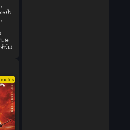
,
DC Comics
(2)
e (โร
,
Demon (ปีศาจ)
(2)
Demons (ปีศาจ)
(6)
)
,
 Life
Detective (นักสืบ)
(1)
ะจำวัน)
Detective สืบสวน
(6)
Donghua
(89)
ากย์ไทย
Double penetration (สองรู)
(2)
Drama (ดราม่า)
(147)
Drama (ดราม่า)
(112)
DreamWorks
(4)