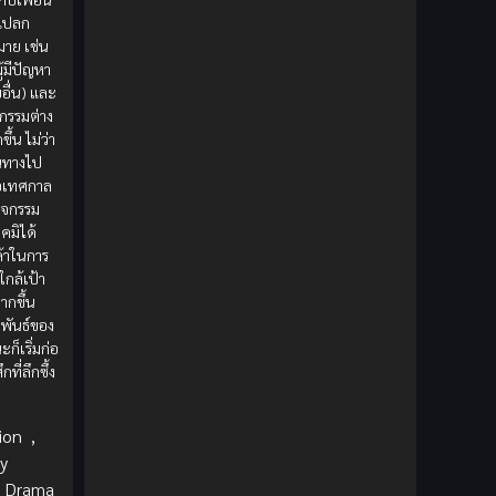
1980
1979
Comic Book การ์ตูน
(1)
กแปลก
1977
1972
าย เช่น
Coming of Age ก้าวพ้นวัย
(7)
ู้มีปัญหา
อื่น) และ
Coming-of-Age ก้าวผ่านวัย
(6)
จกรรมต่าง
ขึ้น ไม่ว่า
Creampie (หลั่งใน)
(19)
นทางไป
ือเทศกาล
กิจกรรม
Crime
(8)
โคมิได้
้าในการ
Crime อาชญากรรม
(10)
ใกล้เป้า
กขึ้น
Cultivation
(33)
พันธ์ของ
ก็เริ่มก่อ
Cyberpunk
(4)
กที่ลึกซึ้ง
Dark Fantasy
(25)
ion
,
y
Dark Fantasy ดาร์กแฟนตาซี
(1)
Drama