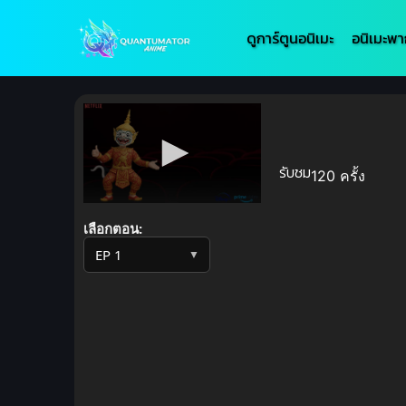
ดูการ์ตูนอนิเมะ
อนิเมะพา
รับชม
120 ครั้ง
Volume
90%
เลือกตอน:
▼