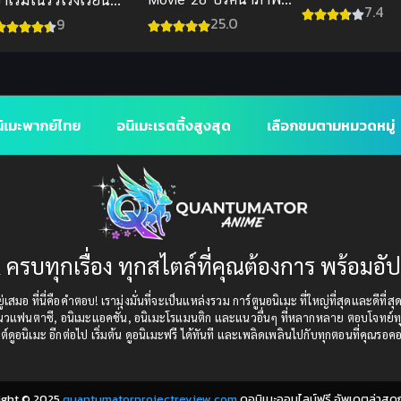
ศึกผ่าโลกันตร์ พ
7.4
ติดตามรณะ พากย์ไทย
ภาค 1
25.0
9
ิเมะพากย์ไทย
อนิเมะเรตติ้งสูงสุด
เลือกชมตามหมวดหมู่
 ครบทุกเรื่อง ทุกสไตล์ที่คุณต้องการ พร้อมอั
เสมอ ที่นี่คือคำตอบ! เรามุ่งมั่นที่จะเป็นแหล่งรวม การ์ตูนอนิเมะ ที่ใหญ่ที่สุดและดีที่ส
แนวแฟนตาซี, อนิเมะแอคชั่น, อนิเมะโรแมนติก และแนวอื่นๆ ที่หลากหลาย ตอบโจทย์ทุ
ต์ดูอนิเมะ อีกต่อไป เริ่มต้น ดูอนิเมะฟรี ได้ทันที และเพลิดเพลินไปกับทุกตอนที่คุณรอค
ight © 2025
quantumatorprojectreview.com
ดูอนิเมะออนไลน์ฟรี อัพเดตล่าสุด