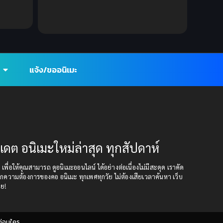
ากย์ไทย
Friendship
(2)
Friendship มิตรภาพ
(14)
Full HD
(7)
แจ้ง/ขออนิเมะ
Game (เกม)
(12)
Game (เกม)
(4)
Gangbang (รุมโทรม)
(5)
ปเดต อนิเมะใหม่ล่าสุด ทุกสัปดาห์
Gender Bender
(3)
ุด เพื่อให้คุณสามารถ ดูอนิเมะออนไลน์ ได้อย่างต่อเนื่องไม่มีสะดุด เราคัด
กความต้องการของคอ อนิเมะ ทุกเพศทุกวัย ไม่ต้องเสียเวลาค้นหา เว็บ
Girls Club
(1)
อย!
Gourmet (อาหาร)
(5)
ก่อนใคร