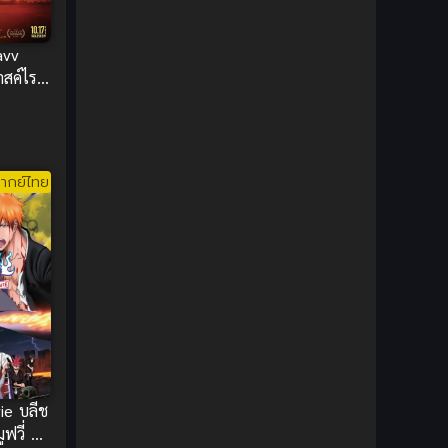
Ecchi (ทะลึ่ง)
(25)
avv
าสค์ไร
Economy
(1)
์ไทย
Emotional ซึ้งกินใจ
(2)
Family
(13)
ากย์ไทย
Family ครอบครัว
(37)
Fantasy (แฟนตาซี)
(395)
Fantasy (แฟนตาซี)
(109)
Fantasy จินตนาการ
(93)
Feel Good ฟีลกู้ด
(5)
ie บลีช
ฟวี่ 4
Football
(2)