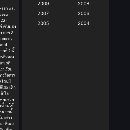
2009
2008
-san wa ,
Big tits (นมใหญ่)
(19)
2007
2006
desu
022)
2005
2004
Bitch (ผู้หญิงร่าน)
(1)
ก่งกับผอง
ต็ง ภาค 2
2003
2002
์ Comedy
Blackmail (ข่มขู่)
(1)
2001
2000
hool
คที่ 2 นี้
Blood
(1)
1999
1998
ารกิจของ
1997
1996
สวยที่
Bondage (ทาส)
(1)
นโรงเรียน
1993
1992
ารสื่อสาร
boys love
(1)
 โดยมี
1991
1990
ฮิโตะ
เด็ก
Censored (เซ็นเซอร์)
1989
(19)
1988
เข้าใจ
 คอยช่วย
1987
1985
พื่อนให้
Comedy (ตลก)
(85)
นภาคนี้
1984
1983
โนะก้าว
Comedy (ตลก)
(235)
1982
1981
ษาที่สอง
ับเพื่อน