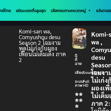
กย์ไทย
อนิเมะเรตติ้งสูงสุด
เลือกชมตามหมวดหมู่
แจ้ง/ขออ
Komi-san wa,
Komi-
Comyushou desu
wa ,
Season 2 โฉมงาม
พูดไม่เก่งกับผอง
Comyu
เพื่อนไม่เต็มเต็ง ภาค
ปี
desu
2
ที่
ฉาย
Seaso
โฉมงา
เสียง
Soundtrack
ไม่เก่ง
ระบบ
Full
ภาพ
HD
ผองเพื
ไม่เต็ม
ภาค 2:
โคมิต้อ