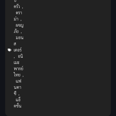
บ
ครัว
,
ดรา
ม่า
,
ผจญ
ภัย
,
มอน
ส
เตอร์
,
อนิ
เมะ
พากย์
ไทย
,
แฟ
นตา
ซี
,
แอ็
คชั่น