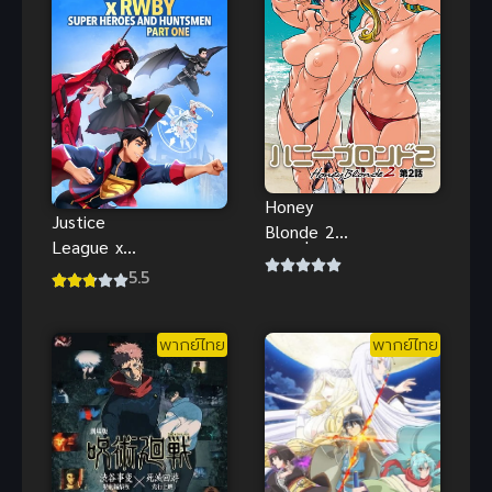
Honey
Justice
Blonde 2
League x
ตอนที่ 1-3
RWBY 1 ซับ
5.5
ซับไทย เพื่อน
ไทย อนิเมะค
สมัยเด็ก มา
รอสโอเวอร์
ซากิและเอริ
พากย์ไทย
พากย์ไทย
ฮีโร่สุดมันส์น่า
นะทั้งสอง
ดู
วางแผนที่จะ
ไป