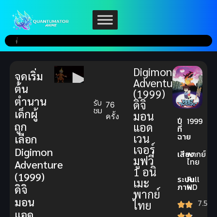
Digimon
จุดเริ่ม
Adventure
ต้น
(1999)
ตำนาน
รับ
ดิจิ
76
ชม
เด็กผู้
มอน
ครั้ง
ปี
1999
ถูก
แอด
ที่
ฉาย
เวน
เลือก
เจอร์
Digimon
เสียง
พากย์
มูฟวี่
ไทย
Adventure
1 อนิ
(1999)
ระบบ
Full
เมะ
ภาพ
HD
ดิจิ
พากย์
มอน
7.5
ไทย
แอด