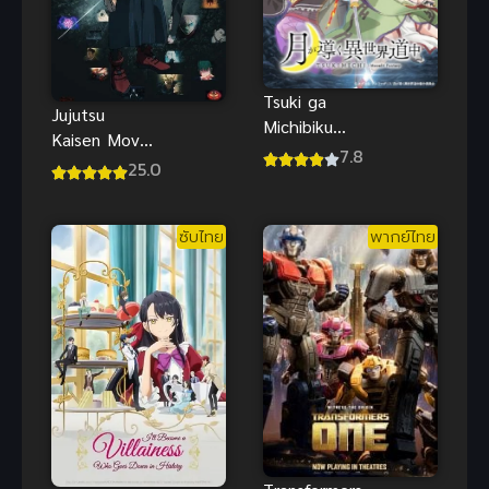
Tsuki ga
Jujutsu
Michibiku
Kaisen Movie
Isekai
7.8
Execution
25.0
Douchuu ภาค
พากย์ไทย
1 (2021)
จันทรานำพาสู่
ซับไทย
พากย์ไทย
ต่างโลก