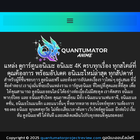
2003
2002
Blackmail (ข่มขู่)
(1)
2001
2000
Blood
(1)
1999
1998
1997
1996
Bondage (ทาส)
(1)
1993
1992
boys love
(1)
1991
1990
แหล่ง ดูการ์ตูนอนิเมะ อนิเมะ 4K ครบทุกเรื่อง ทุกสไตล์ที่
Censored (เซ็นเซอร์)
1989
(19)
1988
คุณต้องการ พร้อมอัปเดต อนิเมะใหม่ล่าสุด ทุกสัปดาห์
1987
1985
สำหรับผู้ที่ชื่นชอบการ ดูอนิเมะฟรี และต้องการอัปเดตเรื่องราวใหม่ๆ อยู่เสมอ ที่นี่
Comedy (ตลก)
(85)
คือคำตอบ! เรามุ่งมั่นที่จะเป็นแหล่งรวม การ์ตูนอนิเมะ ที่ใหญ่ที่สุดและดีที่สุด เพื่อ
1984
1983
ให้คุณสามารถ ดูอนิเมะออนไลน์ ได้อย่างต่อเนื่องไม่มีสะดุด เราคัดสรร อนิเมะ
Comedy (ตลก)
(235)
พากย์ไทย และ อนิเมะซับไทย คุณภาพเยี่ยม มีทั้ง อนิเมะแนวแฟนตาซี, อนิเมะแอ
1982
1981
คชั่น, อนิเมะโรแมนติก และแนวอื่นๆ ที่หลากหลาย ตอบโจทย์ทุกความต้องการ
ของคอ อนิเมะ ทุกเพศทุกวัย ไม่ต้องเสียเวลาค้นหา เว็บไซต์ดูอนิเมะ อีกต่อไป เริ่ม
1980
1979
Comic Book การ์ตูน
(1)
ต้น ดูอนิเมะฟรี ได้ทันที และเพลิดเพลินไปกับทุกตอนที่คุณรอคอย!
1977
1972
Coming of Age ก้าวพ้นวัย
(7)
Copyright © 2025
quantumatorprojectreview.com
ดูอนิเมะออนไลน์ฟรี
Coming-of-Age ก้าวผ่านวัย
(6)