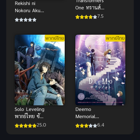
Transformers
Rekishi ni
One ทรานส์ฟ
Nokoru Akujo
อร์เมอร์ส 1
7.5
ni Naru zo
(2024)
ฉันจะเป็นนาง
ร้ายที่โลกจะ
พากย์ไทย
พากย์ไทย
ต้องจารึก
Solo Leveling
Deemo
พากย์ไทย ซับ
Memorial
ไทย
Keys ดีโม
25.0
6.4
ผจญภัยเพลง
รัก พากย์ไทย