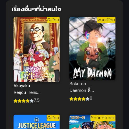
เรื่องอื่นๆที่น่าสนใจ
ซับไทย
พากย์ไทย
Boku no
Akuyaku
Daemon ดี
Reijou Tensei
มอนของผม
8
Ojisan เมื่อตา
7.5
ลุงเกิดใหม่เป็น
นางร้ายที่ต่าง
ซับไทย
Soundtrack
โลก