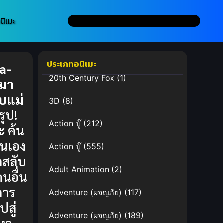
นิเมะ
ประเภทอนิเมะ
a-
20th Century Fox
(1)
ามา
ับแม่
3D
(8)
รุป!
Action บู๊
(212)
ะ
ค้น
นเอง
Action บู๊
(555)
สลับ
Adult Animation
(2)
คนอื่น
การ
Adventure (ผจญภัย)
(117)
สู่
Adventure (ผจญภัย)
(189)
หา