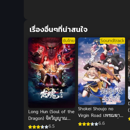
เรื่องอื่นๆที่น่าสนใจ
ซับไทย
Soundtrack
Shokei Shoujo no
(
Long Hun (Soul of the
Virgin Road เพชฌฆาต
Dragon) จิตวิญญาณ
สาวบนเส้นทางพิสุทธิ์
6.6
แห่งมังกร
6.5