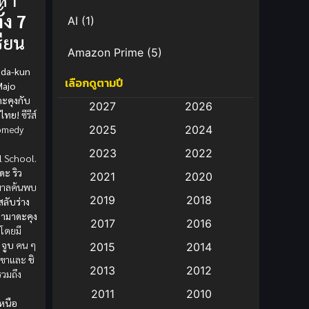
้ง 7
AI
(1)
รียน
Amazon Prime
(5)
ada-kun
เลือกดูตามปี
Anal (ประตูหลัง)
(11)
Majo
ะคุงกับ
2027
2026
บไทย!
ซีรีส์
Animation
(583)
omedy
2025
2024
Animation การ์ตูน
(88)
2023
2022
 School.
ดะ ริว
2021
2020
Animation อนิเมะ
(72)
ธพาลค้นพบ
2019
2018
สลับร่าง
Animation แอนิเมชั่น
(1)
ามาดะคุง
2017
2016
โดยมี
Animation แอนิเมชัน
(19)
ร
จูบ
คน ๆ
2015
2014
เขาและ
ชิ
2013
2012
วมถึง
anime
(9)
2011
2010
หนือ
Anime อนิเมะ
(112)