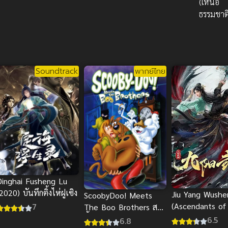
(เหนือ
ธรรมชาต
Soundtrack
พากย์ไทย
Dinghai Fusheng Lu
2020) บันทึกติ้งไห่ฝูเซิง
Jiu Yang Wushe
ScoobyDoo! Meets
7
(Ascendants of
The Boo Brothers สคู
Nine Suns) เท
บี้ดู ตะลุยปราสาทผีสิง
6.5
6.8