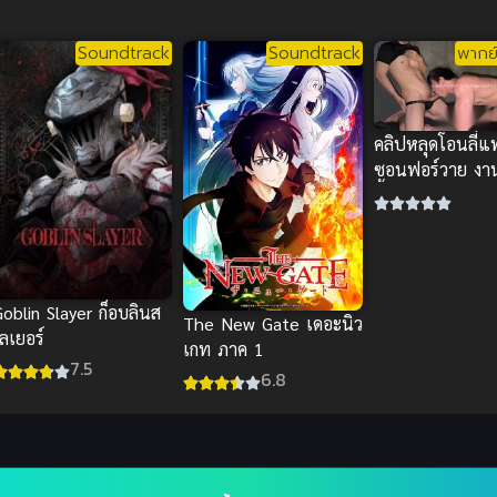
เก้าตะวัน
พากย์ไทย
Soundtrack
Soundtrack
พากย์
คลิปหลุดโอนลี่แ
ซอนฟอร์วาย งาน
กิ้ง สลับคู่จัดหนัก
oblin Slayer ก็อบลินส
The New Gate เดอะนิว
ลเยอร์
เกท ภาค 1
7.5
6.8