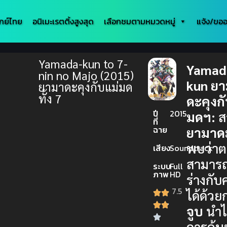
กย์ไทย
อนิเมะเรตติ้งสูงสุด
เลือกชมตามหมวดหมู่
แจ้ง/ขออ
Yamada-kun to 7-
Yamad
nin no Majo (2015)
kun ย
ยามาดะคุงกับแม่มด
ทั้ง 7
ดะคุงก
ปี
2015
มดฯ:
ส
ที่
ฉาย
ยามาด
พบว่าต
เสียง
Soundtrack
สามารถ
ระบบ
Full
ภาพ
HD
ร่างกับ
7.5
ได้ด้วย
จูบ
นำไป
การค้น