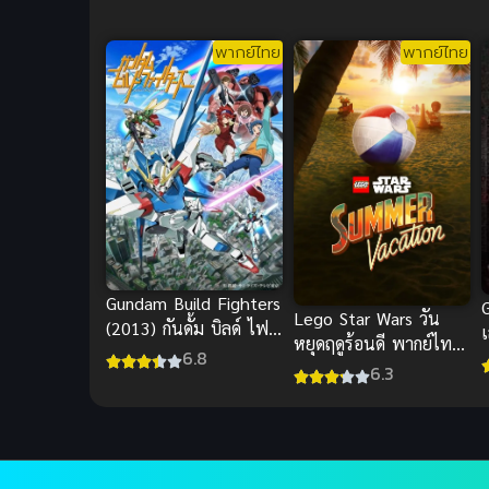
พากย์ไทย
พากย์ไทย
Gundam Build Fighters
G
Lego Star Wars วัน
(2013) กันดั้ม บิลด์ ไฟท์
เ
หยุดฤดูร้อนดี พากย์ไทย
เตอร์ส
6.8
อนิเมะเลโก้สตาร์วอร์ส
6.3
สนุก