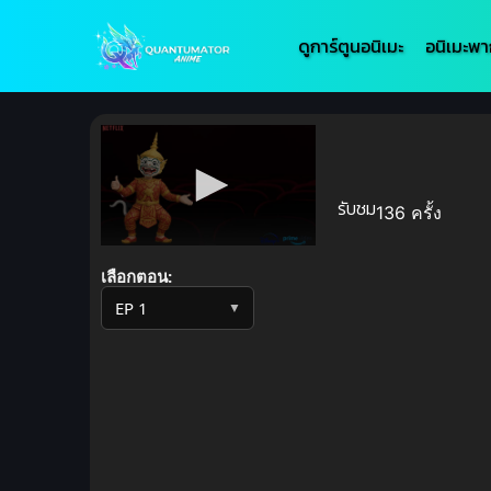
ดูการ์ตูนอนิเมะ
อนิเมะพา
รับชม
136 ครั้ง
Volume
90%
เลือกตอน:
▼