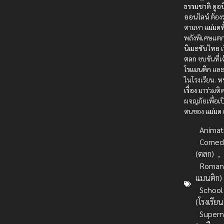
ธรรมชาติ
ดูอ
ออนไลน์
ต้องร
ตามหา
แม่มดทั
พลังพิเศษแตก
นิเมะซับไทย
เ
ตลก
ขบขันที่เ
โรแมนติก
และ
ในโรงเรียน.
หน
เรื่อง
มาร่วมติ
ผจญภัยเพื่อเป
ตนของ
แม่มด
Animat
Comed
(ตลก)
,
Romanc
แมนติก)
School
(โรงเรียน
Supern