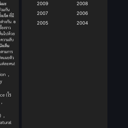
2009
2008
นิเมะ
่วมกัน
Big tits (นมใหญ่)
(19)
2007
2006
้งเจ็ด
ที่มี
ต่างกัน.
อ
2005
2004
Bitch (ผู้หญิงร่าน)
(1)
รื่องราว
2003
2002
ต็มไปด้วย
Blackmail (ข่มขู่)
(1)
ความลับ
2001
2000
ังเต็ม
Blood
(1)
ดตามการ
1999
1998
ิดเผยตัว
1997
1996
แต่ละคน!
Bondage (ทาส)
(1)
1993
1992
ion
,
boys love
(1)
y
1991
1990
Censored (เซ็นเซอร์)
1989
(19)
1988
e (โร
1987
1985
,
Comedy (ตลก)
(85)
1984
1983
)
,
Comedy (ตลก)
(235)
1982
1981
atural