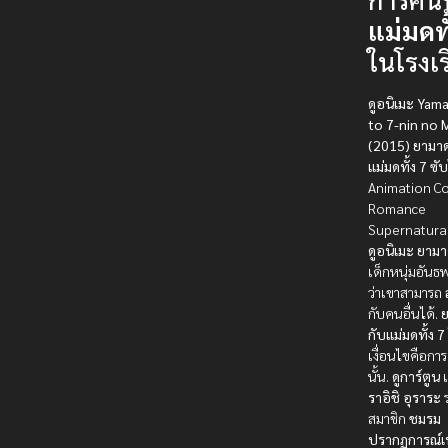
แม่มดทั
ในโรงเ
ดูอนิเมะ Yam
to 7-nin no 
(2015) ยามาด
แม่มดทั้ง 7 ซั
Animation C
Romance
Supernatural
ดูอนิเมะ
ยามา
เด็กหนุ่มอัน
ว่าเขาสามารถ
กับคนอื่นได้.
ย
กับแม่มดทั้ง 7
เงื่อนไขคือกา
นั้น.
ดูการ์ตูน
ราอิชิ อุราระ
ร
สมาชิก
ชมรม
ปรากฏการณ์เ