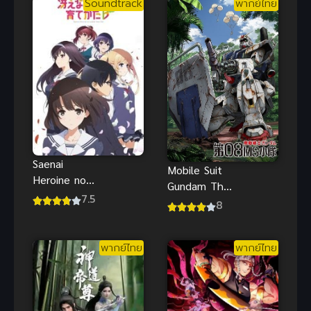
Soundtrack
พากย์ไทย
Saenai
Mobile Suit
Heroine no
Gundam The
Sodatekata
7.5
08th MS
8
Flat 2 วิธีปั้น
Team (พากย์
สาวบ้านให้มา
ไทย)
เป็นนางเอก
พากย์ไทย
พากย์ไทย
ของผม ภาค 2