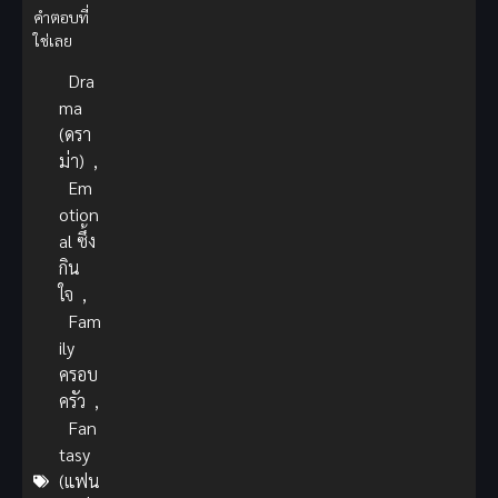
คำตอบที่
ใช่เลย
Dra
ma
(ดรา
ม่า)
,
Em
otion
al ซึ้ง
กิน
ใจ
,
Fam
ily
ครอบ
ครัว
,
Fan
tasy
(แฟน