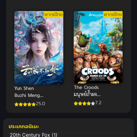
ประทาน ภาค
ไทย
1
พากย์ไทย
พากย์ไทย
The Croods
Yun Shen
มนุษย์ถ้ำผจญ
Buzhi Meng
ภัย พากย์ไทย
7.2
(Eclipse of
25.0
อนิเมะ
Illusion) คราส
แอนิเมชันสุด
มายา หวนสู่
ฮิตภาพ
สังหาร
ประเภทอนิเมะ
สวยงาม
20th Century Fox
(1)