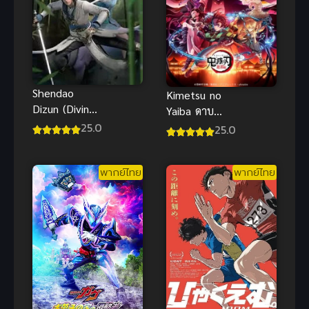
Shendao
Kimetsu no
Dizun (Divine
Yaiba ดาบ
Lord of the
25.0
พิฆาตอสูร ซับ
25.0
Heavens) ซับ
ไทย
ไทย
พากย์ไทย
พากย์ไทย