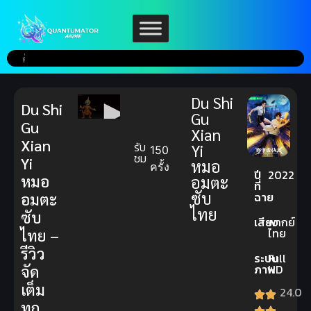
Du Shi
Du Shi
Gu
Gu
Xian
Xian
รับ
Yi
150
ชม
Yi
หมอ
ครั้ง
ปี
2022
หมอ
อมตะ
ที่
ซับ
ฉาย
อมตะ
ไทย
ซับ
เสียง
พากย์
ไทย
ไทย –
รีวิว
ระบบ
Full
ภาพ
HD
จัด
เต็ม
24.0
ทุก