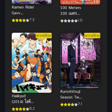
Kamen Rider
100 Meters
Gavv
100 เมตร
Invaders of
พากย์ไทย ซับ
7.3
1.0
the Candy
ไทย
House มาสค์
พากย์ไทย
พากย์ไทย
ไรเดอร์ พากย์
ไทย
Kuroshitsuji
Haiikyu!!
Season Two
(2014) ไฮคิว!!
พ่อบ้านปีศาจ
7.1
คู่ตบฟ้า
8.2
ภาค 2 พากย์