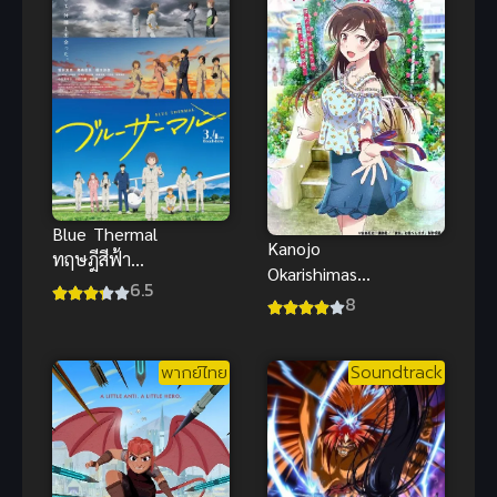
Blue Thermal
Kanojo
ทฤษฎีสีฟ้า
Okarishimasu
พากย์ไทย
6.5
สะดุดรักยัย
8
แอนิเมชัน
แฟนเช่า ภาค
ชมรม
1
เครื่องร่อนสุด
พากย์ไทย
Soundtrack
สนุกดี