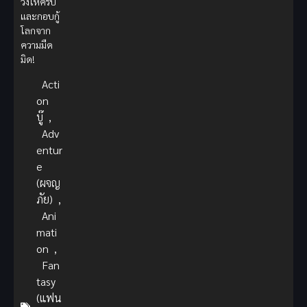
วงให้ครบ
และกอบกู้
โลกจาก
ความมืด
มิด!
Acti
on
บู๊
,
Adv
entur
e
(ผจญ
ภัย)
,
Ani
mati
on
,
Fan
tasy
(แฟน