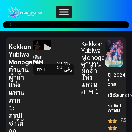
Kekkon
Kekkon
Yubiwa
Yubiwa
Monogatari
เลือก
Monogatari
ตอน:
รับ
ตำนาน
117
ชม
ตำนาน
ผู้กล้า
▼
ครั้ง
ปี
2024
ผู้กล้า
แห่ง
ที่
แหวน
แห่ง
ฉาย
ภาค 1
แหวน
เสียง
Soundtr
ภาค
ระบบ
Full
1:
ภาพ
HD
สรุป!
7.5
ซาโต้
ถูก