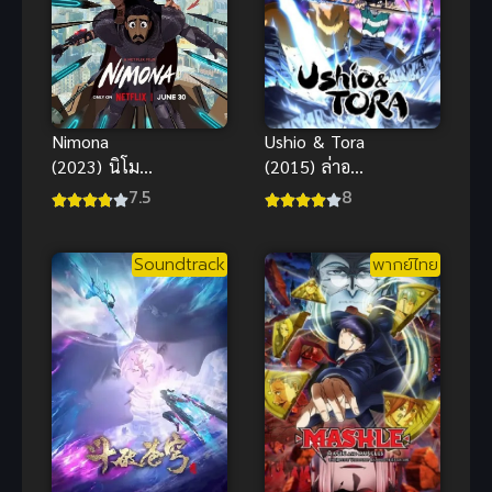
Ushio & Tora
Nimona
(2015) ล่าอสูร
(2023) นิโม
กาย
นา พากย์ไทย
8
7.5
แอนิเมชัน
แฟนตาซีแอ
Soundtrack
พากย์ไทย
คชั่นสุดป่วน
น่ารัก