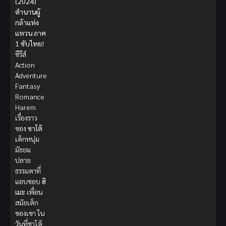
(2024)
ตำนานผู้
กล้าแห่ง
แหวน ภาค
1 ซับไทย!
ซีรีส์
Action
Adventure
Fantasy
Romance
Harem
เรื่องราว
ของ
ซาโต้
เด็กหนุ่ม
มัธยม
ปลาย
ธรรมดาที่
แอบชอบ
ฮิ
เมะ
เพื่อน
สมัยเด็ก
ของเขา ใน
วันที่ซาโต้