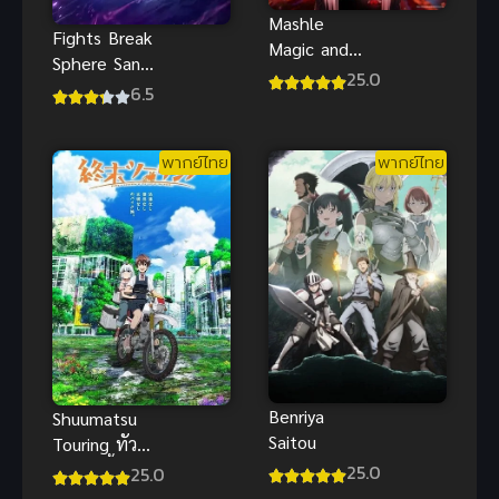
Mashle
Fights Break
Magic and
Sphere San
Muscles
25.0
Nian Zhi Yao
6.5
Season 2
สัปประยุทธ์
ภาค 2 ซับไทย
ทะลุฟ้า ภาค
พากย์ไทย
พากย์ไทย
พิเศษ
Benriya
Shuumatsu
Saitou
Touring ทัวร์
หลังวันสิ้นโลก
25.0
25.0
ซับไทย