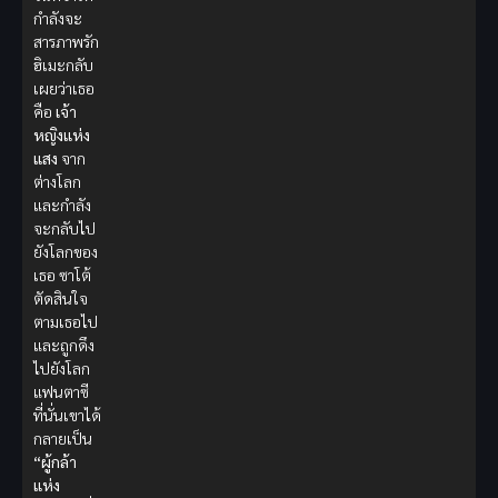
กำลังจะ
สารภาพรัก
ฮิเมะกลับ
เผยว่าเธอ
คือ
เจ้า
หญิงแห่ง
แสง
จาก
ต่างโลก
และกำลัง
จะกลับไป
ยังโลกของ
เธอ ซาโต้
ตัดสินใจ
ตามเธอไป
และถูกดึง
ไปยังโลก
แฟนตาซี
ที่นั่นเขาได้
กลายเป็น
“ผู้กล้า
แห่ง