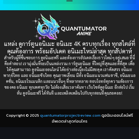
Blood
(1)
1999
1998
1997
1996
Bondage (ทาส)
(1)
1993
1992
boys love
(1)
1991
1990
แหล่ง ดูการ์ตูนอนิเมะ อนิเมะ 4K ครบทุกเรื่อง ทุกสไตล์ที่
Censored (เซ็นเซอร์)
1989
(19)
1988
คุณต้องการ พร้อมอัปเดต อนิเมะใหม่ล่าสุด ทุกสัปดาห์
1987
1985
สำหรับผู้ที่ชื่นชอบการ ดูอนิเมะฟรี และต้องการอัปเดตเรื่องราวใหม่ๆ อยู่เสมอ ที่นี่
Comedy (ตลก)
(85)
คือคำตอบ! เรามุ่งมั่นที่จะเป็นแหล่งรวม การ์ตูนอนิเมะ ที่ใหญ่ที่สุดและดีที่สุด เพื่อ
1984
1983
ให้คุณสามารถ ดูอนิเมะออนไลน์ ได้อย่างต่อเนื่องไม่มีสะดุด เราคัดสรร อนิเมะ
Comedy (ตลก)
(235)
พากย์ไทย และ อนิเมะซับไทย คุณภาพเยี่ยม มีทั้ง อนิเมะแนวแฟนตาซี, อนิเมะแอ
1982
1981
คชั่น, อนิเมะโรแมนติก และแนวอื่นๆ ที่หลากหลาย ตอบโจทย์ทุกความต้องการ
ของคอ อนิเมะ ทุกเพศทุกวัย ไม่ต้องเสียเวลาค้นหา เว็บไซต์ดูอนิเมะ อีกต่อไป เริ่ม
1980
1979
Comic Book การ์ตูน
(1)
ต้น ดูอนิเมะฟรี ได้ทันที และเพลิดเพลินไปกับทุกตอนที่คุณรอคอย!
1977
1972
Coming of Age ก้าวพ้นวัย
(7)
Copyright © 2025
quantumatorprojectreview.com
ดูอนิเมะออนไลน์ฟรี
Coming-of-Age ก้าวผ่านวัย
(6)
อัพเดตล่าสุดก่อนใคร
Creampie (หลั่งใน)
(19)