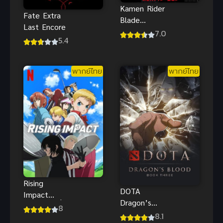
Kamen Rider
Fate Extra
Blade
Last Encore
Missing Ace
7.0
5.4
มาสค์ไรเด
อร์เบลด
(2025) พากย์
พากย์ไทย
พากย์ไทย
ไทย
Rising
DOTA
Impact
Dragon’s
(2024) ไรซิ่ง
8
Blood 3 เลือด
8.1
อิมแพ็ค ดู