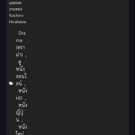
และผล
งานของ
Yuichiro
Hirakawa
Dra
ma
(ดรา
ม่า)
,
ดู
หนัง
ออนไ
ลน์
,
หนัง
HD
,
หนัง
ญี่ปุ่
น
,
หนัง
ใหม่