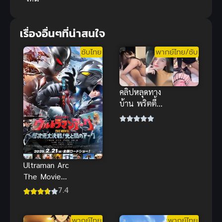
เรื่องอื่นๆที่น่าสนใจ
ซับไทย
พากย์ไทย/ซับ
คลิปหลุดทาง
บ้าน พริตตี้
สาว หุ่นสูงยาว
ขาวแจ่ม โดน
จ้างมาจัดหนัก
ครางเสียว
Ultraman Arc
The Movie
The Clash of
7.4
Light and
Evil ซับไทย
พากย์ไทย
พากย์ไทย