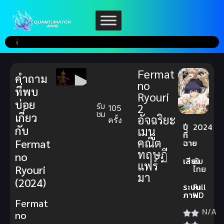
Fermat
คำถาม
no
ที่พบ
Ryouri
บ่อย
รับ
2
105
ชม
เกี่ยว
อัจฉริยะ
ครั้ง
ปี
2024
กับ
เมนู
ที่
คณิต
Fermat
ฉาย
ทฤษฏี
no
เสียง
ซับ
แฟร์
Ryouri
ไทย
มา
(2024)
ระบบ
Full
ภาพ
HD
Fermat
N/A
no