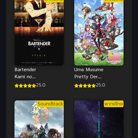
Bartender
Uma Musume
Kami no
Pretty Derby
Glass แก้ว
3 สาวม้าโม
25.0
25.0
แห่งเทพเจ้า
เอะ ภาค 3
ซับไทย
ซับไทย
Soundtrack
พากย์ไทย