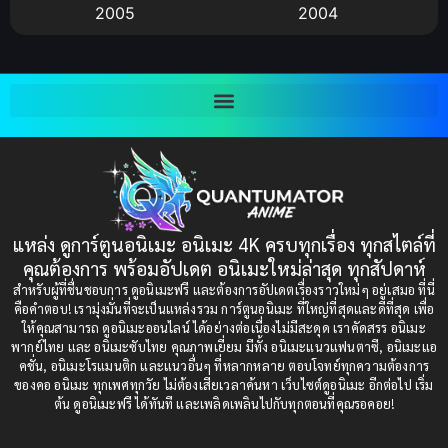
2005
2004
Bitch (ผู้หญิงร่าน)
(1)
2003
2002
Blackmail (ข่มขู่)
(1)
2001
2000
Blood
(1)
1999
1998
1997
1996
Bondage (ทาส)
(1)
1993
1992
boys love
(1)
1991
1990
แหล่ง ดูการ์ตูนอนิเมะ อนิเมะ 4K ครบทุกเรื่อง ทุกสไตล์ที่
Censored (เซ็นเซอร์)
1989
(19)
1988
คุณต้องการ พร้อมอัปเดต อนิเมะใหม่ล่าสุด ทุกสัปดาห์
1987
1985
สำหรับผู้ที่ชื่นชอบการ ดูอนิเมะฟรี และต้องการอัปเดตเรื่องราวใหม่ๆ อยู่เสมอ ที่นี่
Comedy (ตลก)
(235)
คือคำตอบ! เรามุ่งมั่นที่จะเป็นแหล่งรวม การ์ตูนอนิเมะ ที่ใหญ่ที่สุดและดีที่สุด เพื่อ
1984
1983
ให้คุณสามารถ ดูอนิเมะออนไลน์ ได้อย่างต่อเนื่องไม่มีสะดุด เราคัดสรร อนิเมะ
Comedy (ตลก)
(85)
พากย์ไทย และ อนิเมะซับไทย คุณภาพเยี่ยม มีทั้ง อนิเมะแนวแฟนตาซี, อนิเมะแอ
1982
1981
คชั่น, อนิเมะโรแมนติก และแนวอื่นๆ ที่หลากหลาย ตอบโจทย์ทุกความต้องการ
ของคอ อนิเมะ ทุกเพศทุกวัย ไม่ต้องเสียเวลาค้นหา เว็บไซต์ดูอนิเมะ อีกต่อไป เริ่ม
1980
1979
Comic Book การ์ตูน
(1)
ต้น ดูอนิเมะฟรี ได้ทันที และเพลิดเพลินไปกับทุกตอนที่คุณรอคอย!
1977
1972
Coming of Age ก้าวพ้นวัย
(7)