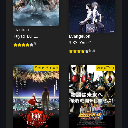
Tianbao
Fuyao Lu 2
Evangelion:
(2020)
3.33 You Can
8
สารบัญชุมนุม
(Not) Redo
6.9
ปีศาจ ภาค 2
พากย์ไทยดู
ฟรีออนไลน์จ้า
Soundtrack
พากย์ไทย