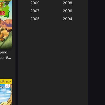
2009
2008
Big tits (นมใหญ่)
(19)
2007
2006
2005
2004
Bitch (ผู้หญิงร่าน)
(1)
2003
2002
Blackmail (ข่มขู่)
(1)
2001
2000
Blood
(1)
1999
1998
1997
1996
gend
Bondage (ทาส)
(1)
ur สคู
1993
1992
ืนชีพ
boys love
(1)
1991
1990
Censored (เซ็นเซอร์)
1989
(19)
1988
dtrack
1987
1985
Comedy (ตลก)
(235)
1984
1983
Comedy (ตลก)
(85)
1982
1981