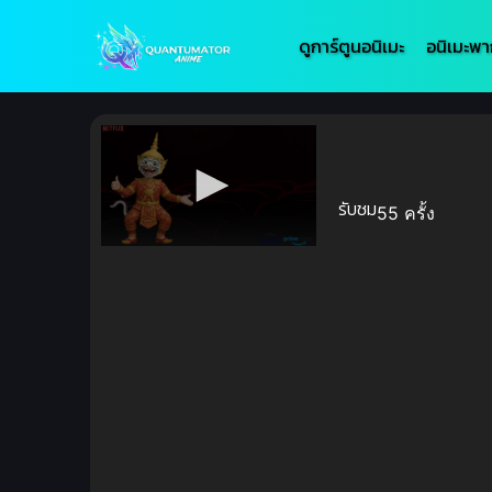
ดูการ์ตูนอนิเมะ
อนิเมะพา
รับชม
55 ครั้ง
Volume
90%