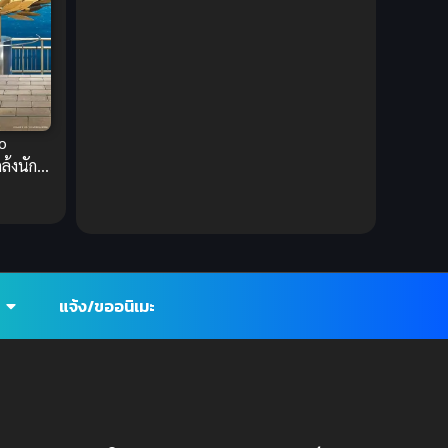
1980
1979
Comic Book การ์ตูน
(1)
1977
1972
Coming of Age ก้าวพ้นวัย
(7)
Coming-of-Age ก้าวผ่านวัย
(6)
o
Creampie (หลั่งใน)
(19)
ล้งนัก
3
Crime
(8)
Crime อาชญากรรม
(10)
Cultivation
(33)
แจ้ง/ขออนิเมะ
Cyberpunk
(4)
Dark Fantasy
(25)
Dark Fantasy ดาร์กแฟนตาซี
(1)