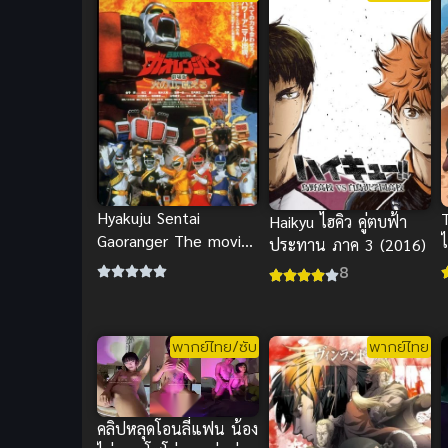
Hyakuju Sentai
Haikyu ไฮคิว คู่ตบฟ้า
Gaoranger The movie
ประทาน ภาค 3 (2016)
ฝ่ามิติเกาะมหาประลัย
8
พากย์ไทย เด็ด
พากย์ไทย/ซับ
พากย์ไทย
คลิปหลุดโอนลี่แฟน น้อง