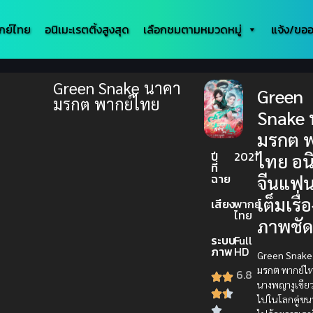
กย์ไทย
อนิเมะเรตติ้งสูงสุด
เลือกชมตามหมวดหมู่
แจ้ง/ขออ
Green Snake นาคา
Green
มรกต พากย์ไทย
Snake 
มรกต พ
ปี
2021
ไทย อน
ที่
ฉาย
จีนแฟน
เต็มเรื่
เสียง
พากย์
ไทย
ภาพชั
ระบบ
Full
ภาพ
HD
Green Snake
มรกต
พากย์ไทย
6.8
นางพญางูเขียว
ไปในโลกคู่ขนา