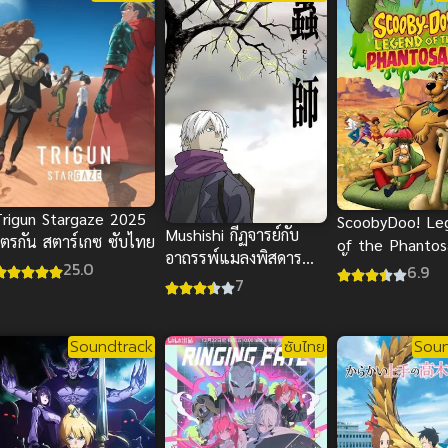
Trigun Stargaze 2025
ScoobyDoo! Le
Mushishi กีฏจารย์กับ
ไตรกัน สตาร์เกซ ซับไทย
of the Phantosa
อาถรรพ์แมลงพิสดาร
บี้ดู! ไดโนเสาร์ค
25.0
6.9
ภาค 1
7
Soundtrack
ซับไทย
Soun