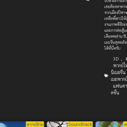
ไปด้วยการเอา
เธอต้องหาทา
จากเมืองปีศา
เหลือพี่สาวให้
งานภาพซีจีระ
และการต่อสู้แ
เดือดพล่าน รั
เมะจีนสุดอลัง
ได้ที่นี่ครับ
3D
,
พากย์ไ
นิเมะจีน
เมะพากย
แฟนตา
คชั่น
พากย์ไทย
Soundtrack
พ