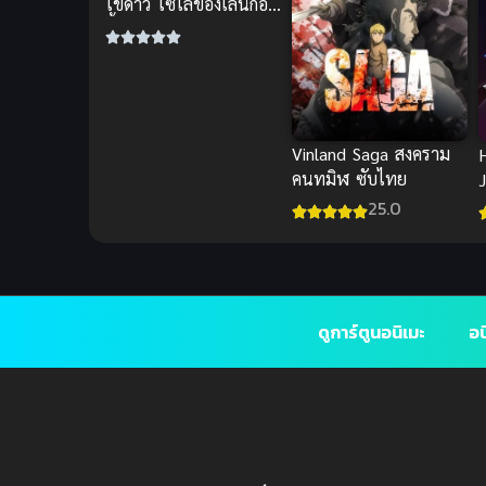
ไข่ดาว โซโล่ของเล่นก่อน
ขึ้นขย่มเอง หุ่นเอ็กซ์จัด
Vinland Saga สงคราม
คนทมิฬ ซับไทย
J
25.0
ดูการ์ตูนอนิเมะ
อน