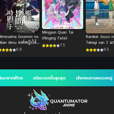
Mingyun Quan Tai
Himesama Goumon no
Karakai Jouzu n
(Ringing Fate)
ikan desu องค์หญิงได้
Takagi san 3 แก
7.5
เวลาทรมานแล้วค่ะ ภาค
รักนะ รู้ยัง ภาค 
6.8
6.5
1
ิเมะพากย์ไทย
อนิเมะเรตติ้งสูงสุด
เลือกชมตามหมวดหมู่