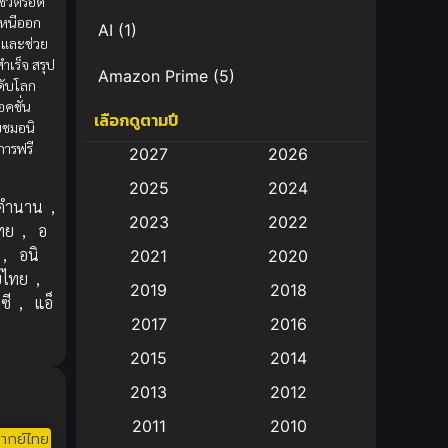
ชีวิตรอด
งหนีออก
AI
(1)
จและช่วย
สำเร็จ สรุป
Amazon Prime
(5)
ดับโลก
อคชั่น
เลือกดูตามปี
Anal (ประตูหลัง)
(11)
บชมอนิ
การฟรี
2027
2026
Animation
(583)
2025
2024
ตำนาน
,
Animation การ์ตูน
(88)
2023
2022
ทย
,
อ
,
อนิ
2021
2020
Animation อนิเมะ
(72)
์ไทย
,
2019
2018
ซี
,
แอ็
Animation แอนิเมชั่น
(1)
2017
2016
Animation แอนิเมชัน
(19)
2015
2014
2013
2012
anime
(9)
2011
2010
ากย์ไทย
Anime อนิเมะ
(112)