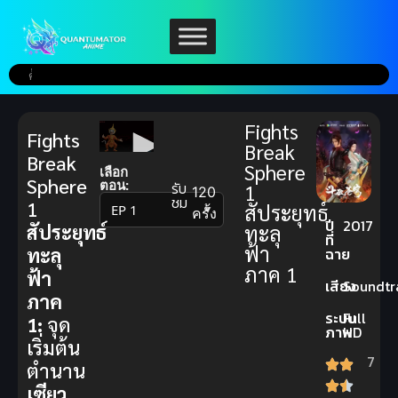
Fights
Fights
Break
Break
Sphere
เลือก
Sphere
ตอน:
รับ
1
120
ชม
1
สัประยุทธ์
▼
ครั้ง
ปี
2017
สัประยุทธ์
ทะลุ
ที่
ฟ้า
ทะลุ
ฉาย
ภาค 1
ฟ้า
เสียง
Soundtr
ภาค
ระบบ
Full
1:
จุด
ภาพ
HD
เริ่มต้น
7
ตำนาน
เซียว