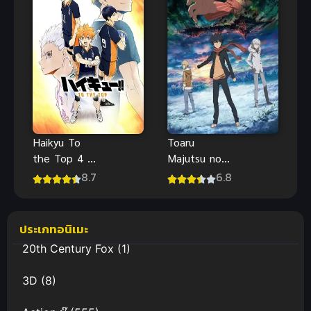
Haikyu To
Toaru
the Top 4 ไฮ
Majutsu no
คิว!! คู่ตบฟ้า
Index III อิน
8.7
6.8
ประทาน ภาค
เด็กซ์ คัมภีร์
4
คาถาต้องห้าม
ภาค 3
ประเภทอนิเมะ
20th Century Fox
(1)
3D
(8)