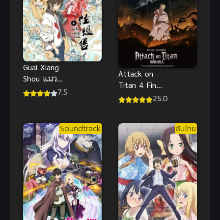
Guai Xiang
Attack on
Shou แมว
Titan 4 Final
พิศวงคนอลเวง
7.5
Season ผ่า
25.0
พิภพไททัน
ภาค 4
Soundtrack
ซับไทย