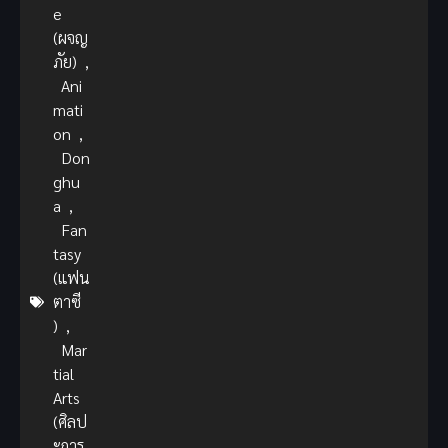
e
(ผจญ
ภัย)
,
Ani
mati
on
,
Don
ghu
a
,
Fan
tasy
(แฟน
ตาซี
)
,
Mar
tial
Arts
(ศิลป
ะการ