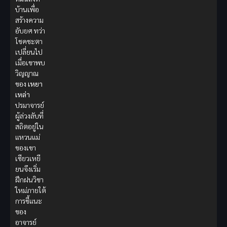
บ้านเพื่อ
สร้างความ
อับยศ ทว่า
โชคชะตา
เปลี่ยนไป
เมื่อเขาพบ
วิญญาณ
ของ
เหยา
เหล่า
ปรมาจารย์
ผู้ล่วงลับที่
สถิตอยู่ใน
แหวนแม่
ของเขา
เซียวเหยี
ยนจึงเริ่ม
ฝึกฝนวิชา
ใหม่ภายใต้
การชี้แนะ
ของ
อาจารย์