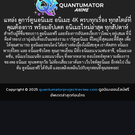
1993
1992
boys love
(1)
1991
1990
แหล่ง ดูการ์ตูนอนิเมะ อนิเมะ 4K ครบทุกเรื่อง ทุกสไตล์ที่
Censored (เซ็นเซอร์)
1989
(19)
1988
คุณต้องการ พร้อมอัปเดต อนิเมะใหม่ล่าสุด ทุกสัปดาห์
1987
1985
สำหรับผู้ที่ชื่นชอบการ ดูอนิเมะฟรี และต้องการอัปเดตเรื่องราวใหม่ๆ อยู่เสมอ ที่นี่
Comedy (ตลก)
(235)
คือคำตอบ! เรามุ่งมั่นที่จะเป็นแหล่งรวม การ์ตูนอนิเมะ ที่ใหญ่ที่สุดและดีที่สุด เพื่อ
1984
1983
ให้คุณสามารถ ดูอนิเมะออนไลน์ ได้อย่างต่อเนื่องไม่มีสะดุด เราคัดสรร อนิเมะ
Comedy (ตลก)
(85)
พากย์ไทย และ อนิเมะซับไทย คุณภาพเยี่ยม มีทั้ง อนิเมะแนวแฟนตาซี, อนิเมะแอ
1982
1981
คชั่น, อนิเมะโรแมนติก และแนวอื่นๆ ที่หลากหลาย ตอบโจทย์ทุกความต้องการ
ของคอ อนิเมะ ทุกเพศทุกวัย ไม่ต้องเสียเวลาค้นหา เว็บไซต์ดูอนิเมะ อีกต่อไป เริ่ม
1980
1979
Comic Book การ์ตูน
(1)
ต้น ดูอนิเมะฟรี ได้ทันที และเพลิดเพลินไปกับทุกตอนที่คุณรอคอย!
1977
1972
Coming of Age ก้าวพ้นวัย
(7)
Copyright © 2025
quantumatorprojectreview.com
ดูอนิเมะออนไลน์ฟรี
Coming-of-Age ก้าวผ่านวัย
(6)
อัพเดตล่าสุดก่อนใคร
Creampie (หลั่งใน)
(19)
Crime
(8)
Crime อาชญากรรม
(10)