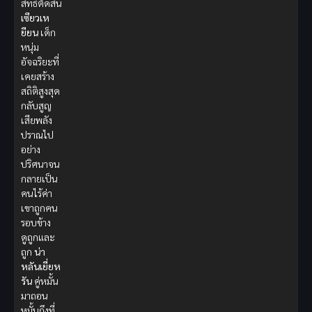
สิทธิ์ตัดสิน
เซียวเห
ยียน
เด็ก
หนุ่ม
อัจฉริยะที่
เคยสร้าง
สถิติสูงสุด
กลับสูญ
เสียพลัง
ปราณไป
อย่าง
ปริศนาจน
กลายเป็น
คนไร้ค่า
เขาถูกคน
รอบข้าง
ดูถูกและ
ถูก
น่า
หลันเยี่ยห
รัน
คู่หมั้น
มาถอน
หมั้นถึงที่