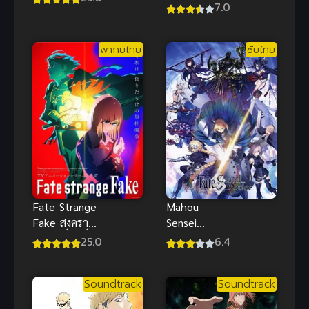
ภาค 2
7.0
Datta node
2 ซับไทย
พากย์ไทย
ซับไทย
Fate Strange
Mahou
Fake สงคราม
Sensei
จอกศักดิ์สิทธิ์
Negima!
25.0
6.4
ปลอม ซับไทย
Movie Anime
Final ซับไทย
Soundtrack
Soundtrack