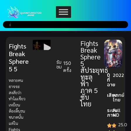
Fights
Fights
Break
Break
Sphere
Sphere
รับ
5
150
ชม
5 5
สัประยุทธ์
ครั้ง
ปี
2022
ทะลุ
ที่
หลายคน
ฟ้า
ฉาย
อาจจะ
ภาค 5
สงสัยว่า
เสียง
พากย์
ซับ
ทำไมเซียว
ไทย
ไทย
เหยียน
ระบบ
Full
ต้องดิ้นรน
ภาพ
HD
ขนาดนั้น
แต่ใน
25.0
Fights