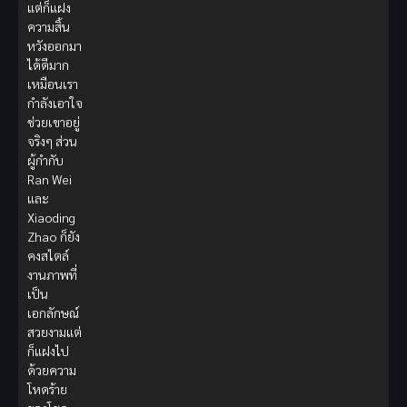
แต่ก็แฝง
ความสิ้น
หวังออกมา
ได้ดีมาก
เหมือนเรา
กำลังเอาใจ
ช่วยเขาอยู่
จริงๆ ส่วน
ผู้กำกับ
Ran Wei
และ
Xiaoding
Zhao ก็ยัง
คงสไตล์
งานภาพที่
เป็น
เอกลักษณ์
สวยงามแต่
ก็แฝงไป
ด้วยความ
โหดร้าย