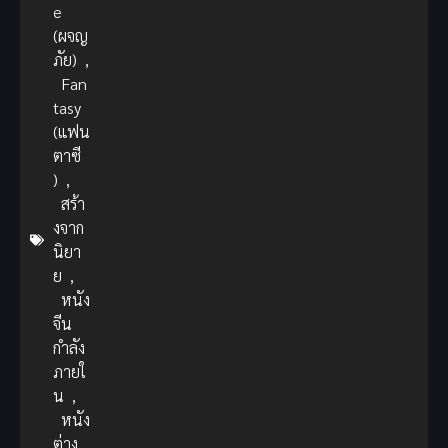
e
(ผจญ
ภัย)
,
Fan
tasy
(แฟน
ตาซี
)
,
สร้า
งจาก
นิยา
ย
,
หนัง
จีน
กำลัง
ภายใ
น
,
หนัง
ต่าง