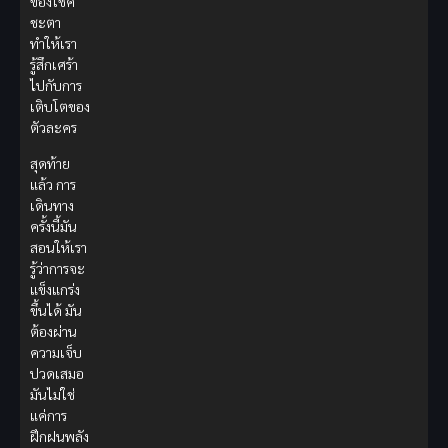
ของโชค
ชะตา
ทำให้เรา
รู้สึกเศร้า
ไปกับการ
เติบโตของ
ตัวละคร
สุดท้าย
แล้ว การ
เดินทาง
ครั้งนี้มัน
สอนให้เรา
รู้ว่าการจะ
แข็งแกร่ง
ขึ้นได้ มัน
ต้องผ่าน
ความเจ็บ
ปวดเสมอ
มันไม่ใช่
แค่การ
ฝึกฝนพลัง