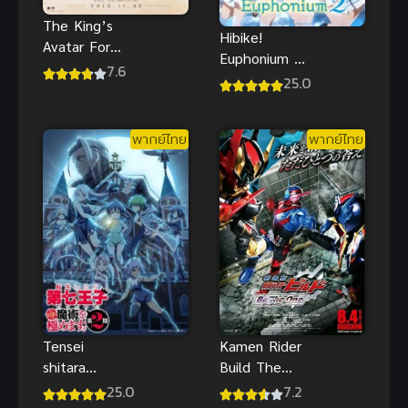
The King’s
Hibike!
Avatar For
Euphonium 2
The Glory
7.6
ฮิบิเคะ! ยูโฟ
25.0
เทพยุทธ์เซียน
เนียม ภาค 2
กลอรี่ พากย์
ซับไทย
ไทย
พากย์ไทย
พากย์ไทย
Kamen Rider
Tensei
Build The
shitara
Movie Be
Dainana Ouji
7.2
25.0