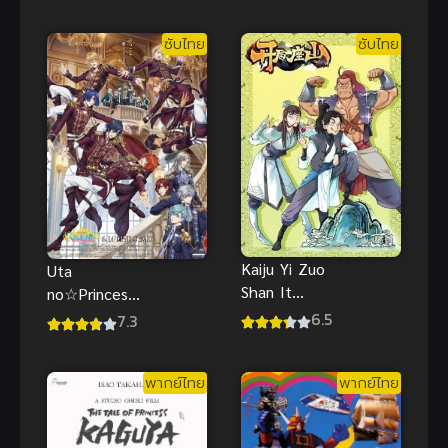
The One
Datta node
พากย์ไทย
2 ซับไทย
ซับไทย
ซับไทย
Kaiju Yi Zuo
Uta
Shan It
no☆Princesa
Starts With
ma♪ Movie
6.5
7.3
A Mountain
Maji Love
ตะลุยภูผา
Kingdom ซับ
พากย์ไทย
พากย์ไทย
ไทยดูฟรีจ้า