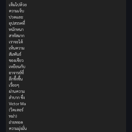
เต็มไปด้วย
ความเจ็บ
ปวดและ
อุปสรรคที่
หนักหนา
สาหัสมาก
เราจะได้
เห็นความ
สัมพันธ์
ของเซียว
เหยียนกับ
อาจารย์ที่
ลึกซึ้งขึ้น
เรื่อยๆ
ผ่านความ
ลำบาก ซึ่ง
Victor Ma
(วิคเตอร์
หม่า)
ถ่ายทอด
ความมุ่งมั่น