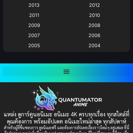
2013
2012
anime
(9)
2011
2010
Anime อนิเมะ
(112)
2009
2008
Big tits (นมใหญ่)
(19)
2007
2006
2005
2004
Bitch (ผู้หญิงร่าน)
(1)
2003
2002
Blackmail (ข่มขู่)
(1)
2001
2000
Blood
(1)
1999
1998
1997
1996
Bondage (ทาส)
(1)
1993
1992
boys love
(1)
1991
1990
แหล่ง ดูการ์ตูนอนิเมะ อนิเมะ 4K ครบทุกเรื่อง ทุกสไตล์ที่
Censored (เซ็นเซอร์)
1989
(19)
1988
คุณต้องการ พร้อมอัปเดต อนิเมะใหม่ล่าสุด ทุกสัปดาห์
1987
1985
สำหรับผู้ที่ชื่นชอบการ ดูอนิเมะฟรี และต้องการอัปเดตเรื่องราวใหม่ๆ อยู่เสมอ ที่นี่
Comedy (ตลก)
(235)