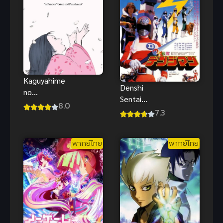
Kaguyahime
Denshi
no
Sentai
Monogatari
8.0
Denjiman
7.3
(The Tale of
1980 เดนจิ
the Princess
แมน เดอะมูฟ
Kaguya) เจ้า
พากย์ไทย
พากย์ไทย
วี่ พากย์ไทย
หญิงกระบอก
สนุกสุดๆ
ไม้ไผ่ พากย์
ไทย