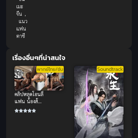
เมะ
จีน
,
แนว
แฟน
ตาซี
เรื่องอื่นๆที่น่าสนใจ
พากย์ไทย/ซับ
Soundtrack
คลิปหลุดโอนลี่
แฟน น้องส้ม
ชุดทำกับข้าว
ยั่วๆ นมใหญ่
โดนกระแทก
รัวๆ ฟินจัด