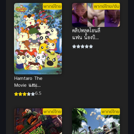
ของมาซามุ
พากย์ไทย
พากย์ไทย/ซับ
เนะ ภาค 2
ซับไทย
คลิปหลุดโอนลี่
แฟน น้องบิวตี้
สาวพังก์ลายสัก
สวย บริการ
ปากจัดหนัก
Hamtaro The
Movie แฮม
ทาโร่ แก๊งจิ๋ว
6.5
ผจญภัย เดอะ
มูฟวี่ 1-4
พากย์ไทย
พากย์ไทย
พากย์ไทย