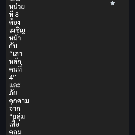
หน่วย
ที่ 8
ต้อง
เผชิญ
หน้า
กับ
“เสา
หลัก
คนที่
4”
และ
ภัย
คุกคาม
จาก
“กลุ่ม
เสื้อ
คลุม