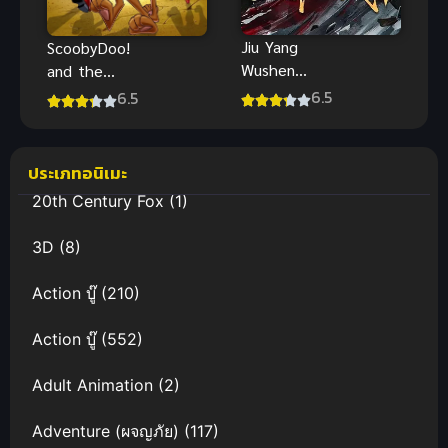
Jiu Yang
ScoobyDoo!
Wushen
and the
(Ascendants
Legend of
6.5
6.5
of the Nine
the Vampire
Suns) เทพ
สคูบี้ดู ตำนาน
สงครามเก้า
แวมไพร์
ประเภทอนิเมะ
ตะวัน
20th Century Fox
(1)
3D
(8)
Action บู๊
(210)
Action บู๊
(552)
Adult Animation
(2)
Adventure (ผจญภัย)
(117)