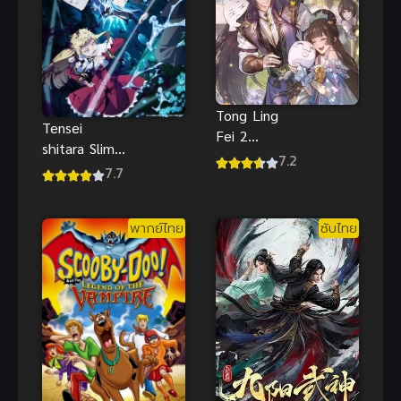
Tong Ling
Tensei
Fei 2
shitara Slime
(Psychic
7.2
อนิเมะ เกิด
7.7
Princess 2)
ใหม่ทั้งทีก็เป็น
ชายากายสิทธิ์
สไลม์ ภาค 4
ภาค 2
พากย์ไทย
ซับไทย
ซับไทย