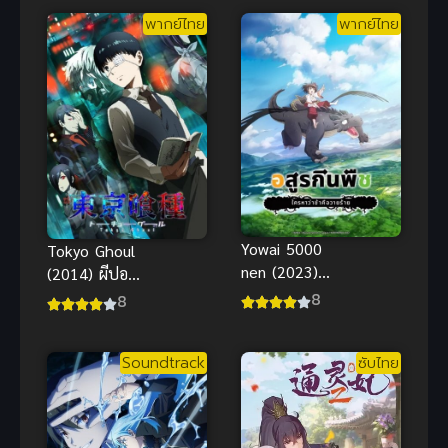
a! คุณครู
พากย์ไทย
พากย์ไทย
โรงเรียนปีศาจ
รายงานตัว
แล้วครับ
Yowai 5000
Tokyo Ghoul
nen (2023)
(2014) ผีปอบ
อสูรกินพืช
โตเกียว ภาค
8
8
ใครหาว่าข้าคือ
1
วายร้าย
Soundtrack
ซับไทย