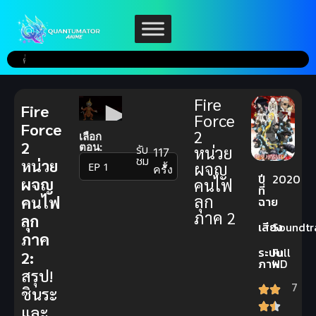
Fire
Fire
Force
Force
2
เลือก
2
ตอน:
รับ
หน่วย
117
ชม
หน่วย
ผจญ
▼
ครั้ง
ปี
2020
ผจญ
คนไฟ
ที่
ลุก
คนไฟ
ฉาย
ภาค 2
ลุก
เสียง
Soundtr
ภาค
ระบบ
Full
2:
ภาพ
HD
สรุป!
7
ชินระ
และ