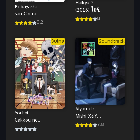
Haikyu 3
Kobayashi-
(2016) ไฮคิว!!
san Chi no
คู่ตบฟ้า
8
Maid Dragon
8.2
ประทาน ภาค
S น้องเมด
3
มังกรของคุณ
ซับไทย
Soundtrack
โคบายาชิ
Aiyou de
Youkai
Mishi X&Y
Gakkou no
(2024) ห้อง
7.8
Sensei
ลับซ่อน
Hajimemashit
ปริศนา