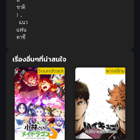
ชาติ
)
,
แนว
แฟน
ตาซี
เรื่องอื่นๆที่น่าสนใจ
Soundtrack
พากย์ไทย