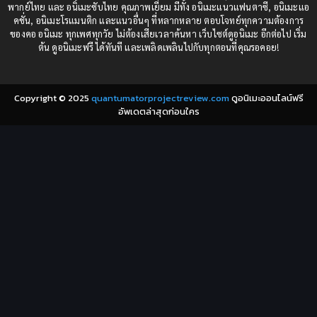
Comedy (ตลก)
(85)
พากย์ไทย และ อนิเมะซับไทย คุณภาพเยี่ยม มีทั้ง อนิเมะแนวแฟนตาซี, อนิเมะแอ
1982
1981
คชั่น, อนิเมะโรแมนติก และแนวอื่นๆ ที่หลากหลาย ตอบโจทย์ทุกความต้องการ
ของคอ อนิเมะ ทุกเพศทุกวัย ไม่ต้องเสียเวลาค้นหา เว็บไซต์ดูอนิเมะ อีกต่อไป เริ่ม
1980
1979
Comic Book การ์ตูน
(1)
ต้น ดูอนิเมะฟรี ได้ทันที และเพลิดเพลินไปกับทุกตอนที่คุณรอคอย!
1977
1972
Coming of Age ก้าวพ้นวัย
(7)
Copyright © 2025
quantumatorprojectreview.com
ดูอนิเมะออนไลน์ฟรี
Coming-of-Age ก้าวผ่านวัย
(6)
อัพเดตล่าสุดก่อนใคร
Creampie (หลั่งใน)
(19)
Crime
(8)
Crime อาชญากรรม
(10)
Cultivation
(33)
Cyberpunk
(4)
Dark Fantasy
(25)