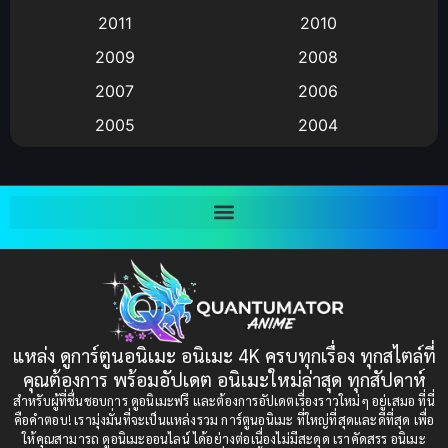
2011
2010
Anime อนิเมะ
(112)
2009
2008
Big tits (นมใหญ่)
(19)
2007
2006
2005
2004
Bitch (ผู้หญิงร่าน)
(1)
2003
2002
Blackmail (ข่มขู่)
(1)
2001
2000
Blood
(1)
1999
1998
1997
1996
Bondage (ทาส)
(1)
1993
1992
boys love
(1)
1991
1990
แหล่ง ดูการ์ตูนอนิเมะ อนิเมะ 4K ครบทุกเรื่อง ทุกสไตล์ที่
Censored (เซ็นเซอร์)
1989
(19)
1988
คุณต้องการ พร้อมอัปเดต อนิเมะใหม่ล่าสุด ทุกสัปดาห์
1987
1985
สำหรับผู้ที่ชื่นชอบการ ดูอนิเมะฟรี และต้องการอัปเดตเรื่องราวใหม่ๆ อยู่เสมอ ที่นี่
Comedy (ตลก)
(235)
คือคำตอบ! เรามุ่งมั่นที่จะเป็นแหล่งรวม การ์ตูนอนิเมะ ที่ใหญ่ที่สุดและดีที่สุด เพื่อ
1984
1983
ให้คุณสามารถ ดูอนิเมะออนไลน์ ได้อย่างต่อเนื่องไม่มีสะดุด เราคัดสรร อนิเมะ