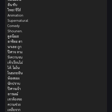
อัน ซับ
ไทย!
ซีรีส์
Animation
Supernatural
Comedy
Shounen.
ดูอนิเมะ
อาชิยะ ฮา
นาเอะ
ถูก
ปีศาจ
ตาม
รังควานจน
เข้าเรียนไม่
ได้.
โมโน
โนะเกะอัน
ห้องของ
นักปราบ
ปีศาจเจ้า
อารมณ์
เขาต้องขอ
ความช่วย
เหลือจาก