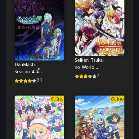
Seiken Tsukai
DanMachi
no World
Season 4 มัน
Break เทพนัก
7
ผิดรึไงถ้าใจ
8.1
ดาบข้ามภพ
อยากจะพบรัก
ในดันเจี้ยน
ซับไทย
ซับไทย
ภาค 4