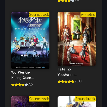
Season 2 ซับ
คติก พากย์
ไทย
ไทยดูฟรีออน
Soundtrack
พากย์ไทย
ไลน์
Tate no
Wo Wei Ge
Yuusha no
Kuang Xuanlu
Nariagari
25.0
Chongqi
7.5
Season 4 ซับ
(2020) เปิด
ไทย
ทำนองจังหวะ
Soundtrack
Soundtrack
ฝัน