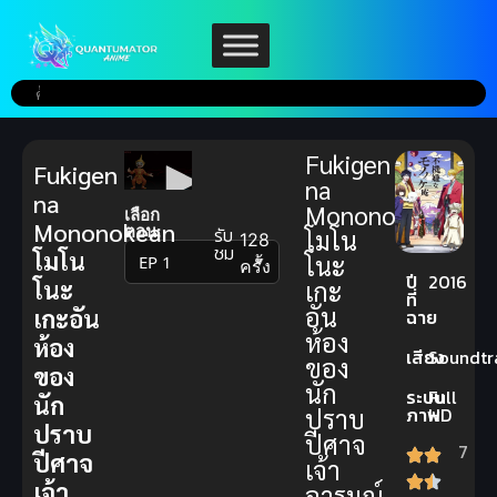
Fukigen
Fukigen
na
na
Mononokean
เลือก
Mononokean
ตอน:
รับ
โมโน
128
ชม
โมโน
โนะ
▼
ครั้ง
ปี
2016
โนะ
เกะ
ที่
อัน
เกะอัน
ฉาย
ห้อง
ห้อง
เสียง
Soundtr
ของ
ของ
นัก
ระบบ
Full
นัก
ปราบ
ภาพ
HD
ปราบ
ปีศาจ
7
ปีศาจ
เจ้า
เจ้า
อารมณ์