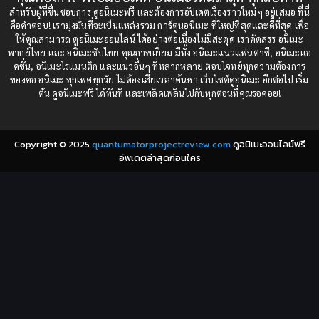
1987
1985
สำหรับผู้ที่ชื่นชอบการ ดูอนิเมะฟรี และต้องการอัปเดตเรื่องราวใหม่ๆ อยู่เสมอ ที่นี่
Comedy (ตลก)
(235)
คือคำตอบ! เรามุ่งมั่นที่จะเป็นแหล่งรวม การ์ตูนอนิเมะ ที่ใหญ่ที่สุดและดีที่สุด เพื่อ
1984
1983
ให้คุณสามารถ ดูอนิเมะออนไลน์ ได้อย่างต่อเนื่องไม่มีสะดุด เราคัดสรร อนิเมะ
Comedy (ตลก)
(85)
พากย์ไทย และ อนิเมะซับไทย คุณภาพเยี่ยม มีทั้ง อนิเมะแนวแฟนตาซี, อนิเมะแอ
1982
1981
คชั่น, อนิเมะโรแมนติก และแนวอื่นๆ ที่หลากหลาย ตอบโจทย์ทุกความต้องการ
ของคอ อนิเมะ ทุกเพศทุกวัย ไม่ต้องเสียเวลาค้นหา เว็บไซต์ดูอนิเมะ อีกต่อไป เริ่ม
1980
1979
Comic Book การ์ตูน
(1)
ต้น ดูอนิเมะฟรี ได้ทันที และเพลิดเพลินไปกับทุกตอนที่คุณรอคอย!
1977
1972
Coming of Age ก้าวพ้นวัย
(7)
Copyright © 2025
quantumatorprojectreview.com
ดูอนิเมะออนไลน์ฟรี
Coming-of-Age ก้าวผ่านวัย
(6)
อัพเดตล่าสุดก่อนใคร
Creampie (หลั่งใน)
(19)
Crime
(8)
Crime อาชญากรรม
(10)
Cultivation
(33)
Cyberpunk
(4)