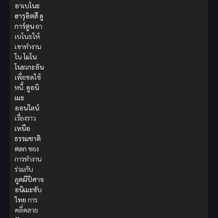
อาเบโนะ
ฮารุอิตสึ
ดู
การ์ตูน
อา
เบโนะให้
เขาทำงาน
ใน
โมโน
โนะเกะอัน
เพื่อชดใช้
หนี้.
ดูอนิ
เมะ
ออนไลน์
เรื่องราว
เหนือ
ธรรมชาติ
ตลก
ของ
การทำงาน
ร่วมกับ
ภูตผีปีศาจ
อนิเมะซับ
ไทย
การ
คลี่คลาย