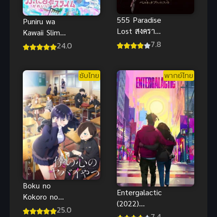
555 Paradise
Puniru wa
Lost สงคราม
Kawaii Slime
มนุษย์กลาย
พุนิรุ สไลม์
7.8
24.0
พันธุ์ พากย์
น้อยน่ารัก ซับ
ไทยHD เต็ม
ไทย
ซับไทย
พากย์ไทย
เรื่อง
Boku no
Entergalactic
Kokoro no
(2022)
Yabai Yatsu
25.0
อินเตอร์กาแล
7.4