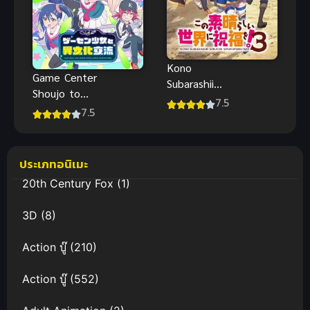
Kono
Game Center
Subarashii
Shoujo to
Sekai ni
7.5
Ibunka
7.5
Shukufuku
Kouryuu แลก
wo! 3 ขอให้
เปลี่ยน
โชคดีมีชัยใน
วัฒนธรรมกับ
ประเภทอนิเมะ
โลกแฟนตาซี!
สาวเกม
ภาค 3
20th Century Fox
(1)
เซ็นเตอร์
3D
(8)
Action บู๊
(210)
Action บู๊
(552)