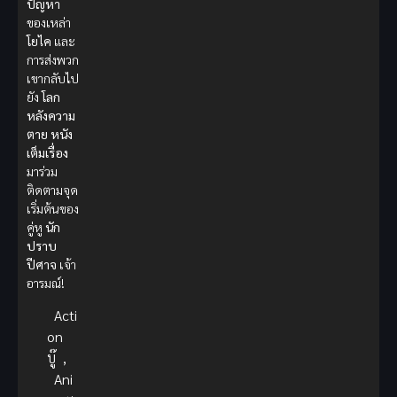
ปัญหา
ของเหล่า
โยไค
และ
การส่งพวก
เขากลับไป
ยัง
โลก
หลังความ
ตาย
หนัง
เต็มเรื่อง
มาร่วม
ติดตามจุด
เริ่มต้นของ
คู่หู
นัก
ปราบ
ปีศาจ
เจ้า
อารมณ์!
Acti
on
บู๊
,
Ani