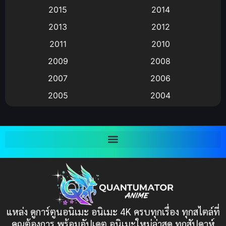
Animation แอนิเมชัน
(19)
2015
2014
2013
2012
anime
(9)
2011
2010
Anime อนิเมะ
(112)
2009
2008
Big tits (นมใหญ่)
(19)
2007
2006
2005
2004
Bitch (ผู้หญิงร่าน)
(1)
2003
2002
Blackmail (ข่มขู่)
(1)
2001
2000
Blood
(1)
1999
1998
1997
1996
Bondage (ทาส)
(1)
1993
1992
boys love
(1)
1991
1990
แหล่ง ดูการ์ตูนอนิเมะ อนิเมะ 4K ครบทุกเรื่อง ทุกสไตล์ที่
Censored (เซ็นเซอร์)
1989
(19)
1988
คุณต้องการ พร้อมอัปเดต อนิเมะใหม่ล่าสุด ทุกสัปดาห์