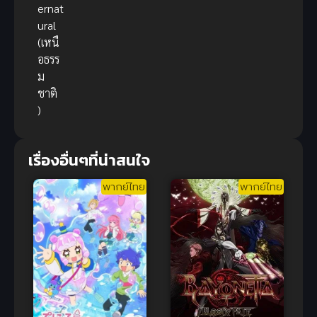
ernat
ural
(เหนื
อธรร
ม
ชาติ
)
เรื่องอื่นๆที่น่าสนใจ
พากย์ไทย
พากย์ไทย