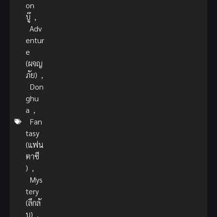
on
บู๊
,
Adv
entur
e
(ผจญ
ภัย)
,
Don
ghu
a
,
Fan
tasy
(แฟน
ตาซี
)
,
Mys
tery
(ลึกลั
บ)
,