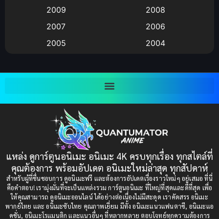
Anime อนิเมะ
(112)
2009
2008
Big tits (นมใหญ่)
(19)
2007
2006
2005
2004
Bitch (ผู้หญิงร่าน)
(1)
2003
2002
Blackmail (ข่มขู่)
(1)
2001
2000
Blood
(1)
1999
1998
1997
1996
Bondage (ทาส)
(1)
1993
1992
boys love
(1)
1991
1990
แหล่ง ดูการ์ตูนอนิเมะ อนิเมะ 4K ครบทุกเรื่อง ทุกสไตล์ที่
Censored (เซ็นเซอร์)
1989
(19)
1988
คุณต้องการ พร้อมอัปเดต อนิเมะใหม่ล่าสุด ทุกสัปดาห์
1987
1985
สำหรับผู้ที่ชื่นชอบการ ดูอนิเมะฟรี และต้องการอัปเดตเรื่องราวใหม่ๆ อยู่เสมอ ที่นี่
Comedy (ตลก)
(235)
คือคำตอบ! เรามุ่งมั่นที่จะเป็นแหล่งรวม การ์ตูนอนิเมะ ที่ใหญ่ที่สุดและดีที่สุด เพื่อ
1984
1983
ให้คุณสามารถ ดูอนิเมะออนไลน์ ได้อย่างต่อเนื่องไม่มีสะดุด เราคัดสรร อนิเมะ
Comedy (ตลก)
(85)
พากย์ไทย และ อนิเมะซับไทย คุณภาพเยี่ยม มีทั้ง อนิเมะแนวแฟนตาซี, อนิเมะแอ
1982
1981
คชั่น, อนิเมะโรแมนติก และแนวอื่นๆ ที่หลากหลาย ตอบโจทย์ทุกความต้องการ