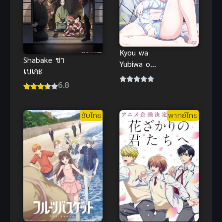
ปัจฉิมบท พาร์
ท 2 ซับไทย
Kyou wa
Shabake ชา
Yubiwa o
เบเกะ
Hazusu kara
6.8
ตอนที่ 1-2
ซับไทย
ซับไทย
พากย์ไทย