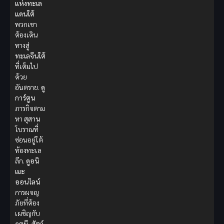
แห่งทะเล
แดนใต้
พวกเขา
ต้องเดิน
ทางสู่
ทะเลจีนใต้
ที่เต็มไป
ด้วย
อันตราย.
ดู
การ์ตูน
ภารกิจตาม
หา
สุสาน
โบราณที่
ซ่อนอยู่ใต้
ท้องทะเล
ลึก.
ดูอนิ
เมะ
ออนไลน์
การผจญ
ภัยที่ต้อง
เผชิญกับ
ภูตผี
,
สัตว์