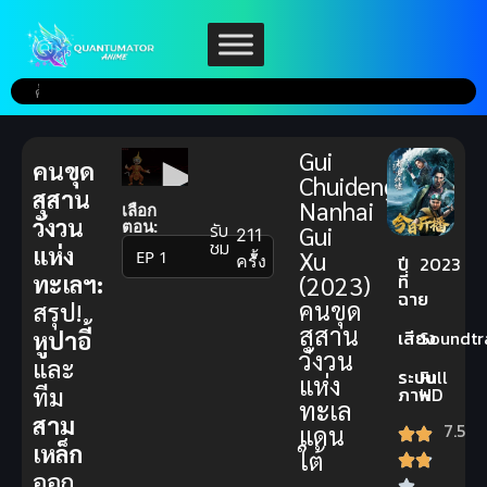
Gui
คนขุด
Chuideng
สุสาน
Nanhai
เลือก
วังวน
ตอน:
รับ
Gui
211
ชม
แห่ง
Xu
▼
ครั้ง
ปี
2023
ที่
ทะเลฯ:
(2023)
ฉาย
คนขุด
สรุป!
สุสาน
เสียง
Soundtr
หูปาอี้
วังวน
และ
ระบบ
Full
แห่ง
ภาพ
HD
ทีม
ทะเล
สาม
7.5
แดน
เหล็ก
ใต้
ออก