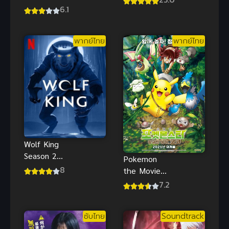
Tale 1
6.1
โลกใบนี้ ซับ
(2010) บาร์บี้
ไทย
เงือกน้อยผู้น่า
พากย์ไทย
พากย์ไทย
รัก 1 พากย์
ไทย
Wolf King
Season 2
Pokemon
(2025) ราชา
8
the Movie
หมาป่า ภาค
Secrets of
7.2
2
the Jungle
โปเกมอน
ซับไทย
Soundtrack
เดอะ มูฟวี่