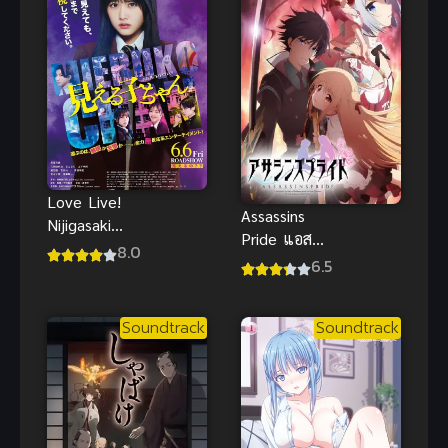
ความลับของ
ป่าลึก พากย์
ไทย
Love Live!
Assassins
Nijigasaki
Pride แอส
Gakuen
8.0
แซสซินส์ ไพ
6.5
School Idol
รด์ ภาค 1
Doukoukai
Kanketsu-
Soundtrack
Soundtrack
hen Part 2
เลิฟไลฟ์
ชมรมสคูลไอ
ดอลนิจิกะซากิ
เดอะมูฟวี่