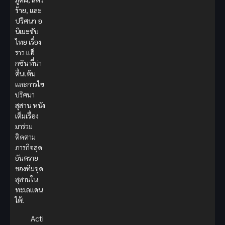
ร้าย
, และ
ปริศนา
อ
นิเมะซับ
ไทย
เรื่อง
ราว
แอ็
กชัน
ที่น่า
ตื่นเต้น
และการไข
ปริศนา
สุสาน
หนัง
เต็มเรื่อง
มาร่วม
ติดตาม
ภารกิจสุด
อันตราย
ของทีมขุด
สุสานใน
ทะเลแดน
ใต้
!
Acti