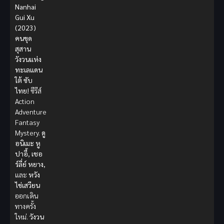
Nanhai
Gui Xu
(2023)
คนขุด
สุสาน
วังวนแห่ง
ทะเลแดน
ใต้ ซับ
ไทย!
ซีรีส์
Action
Adventure
Fantasy
Mystery.
ดู
อนิเมะ
หู
ปาอี้
,
เชอ
ร์ลี่ย์ หยาง
,
และ
หวัง
ไข่เสวียน
ออกเดิน
ทางครั้ง
ใหม่.
วังวน