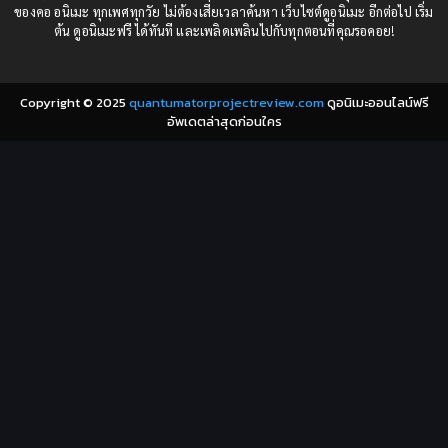
ของคอ อนิเมะ ทุกเพศทุกวัย ไม่ต้องเสียเวลาค้นหา เว็บไซต์ดูอนิเมะ อีกต่อไป เริ่ม
1980
1979
Comic Book การ์ตูน
(1)
ต้น ดูอนิเมะฟรี ได้ทันที และเพลิดเพลินไปกับทุกตอนที่คุณรอคอย!
1977
1972
Coming of Age ก้าวพ้นวัย
(7)
Copyright © 2025
quantumatorprojectreview.com
ดูอนิเมะออนไลน์ฟรี
Coming-of-Age ก้าวผ่านวัย
(6)
อัพเดตล่าสุดก่อนใคร
Creampie (หลั่งใน)
(19)
Crime
(8)
Crime อาชญากรรม
(10)
Cultivation
(33)
Cyberpunk
(4)
Dark Fantasy
(25)
Dark Fantasy ดาร์กแฟนตาซี
(1)