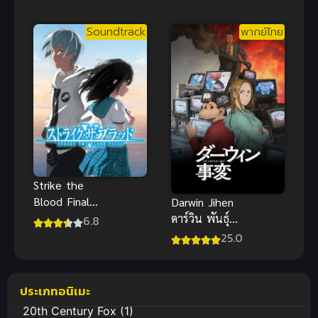
บ้านทุ่ง ภาค 1
Soundtrack
พากย์ไทย
Strike the
Blood Final
Darwin Jihen
ภาค 5 (2022)
ดาร์วิน พันธุ์
6.8
สายเลือดแท้ที่
อุบัติใหม่
25.0
สี่ ภาคปัจฉิม
พากย์ไทย ซับ
บท
ไทย
ประเภทอนิเมะ
20th Century Fox
(1)