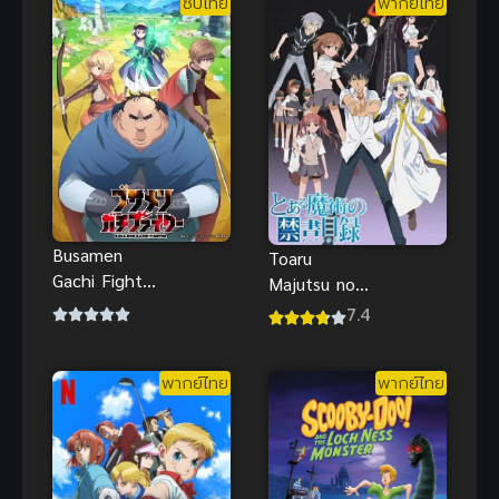
ซับไทย
พากย์ไทย
Busamen
Toaru
Gachi Fighter
Majutsu no
ไอ้หน้าปลวก
Index อินเด็ก
7.4
ยอดนักสู้
ซ์ คัมภีร์คาถา
ต้องห้าม ภาค
พากย์ไทย
พากย์ไทย
1 (พากย์ไทย)