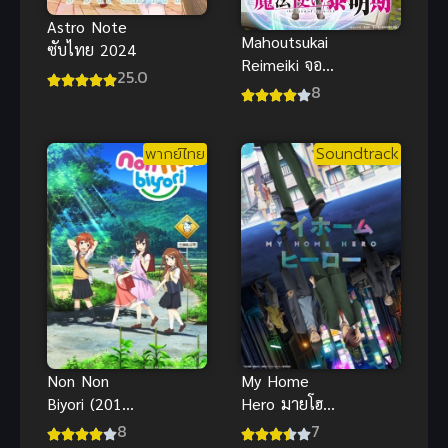
Astro Note
Mahoutsukai
ซับไทย 2024
Reimeiki จอม
25.0
เวทแห่ง
8
รุ่งอรุณ ภาค 1
พากย์ไทย
Soundtrack
Non Non
My Home
Biyori (2013)
Hero มายโฮม
สาวใสหัวใจ
ฮีโร่ ภาค 1
8
7