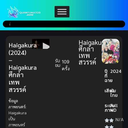
Haigakura
Haigakura
ศึกล่า
(2024)
เทพ
–
รับ
สวรรค์
109
ชม
Haigakura
ครั้ง
ปี
2024
ศึกล่า
ที่
ฉาย
เทพ
สวรรค์
เสียง
ซับ
ไทย
ข้อมูล
ระบบ
Full
ภาพยนตร์:
ภาพ
HD
Haigakura
N/A
เป็น
ภาพยนตร์