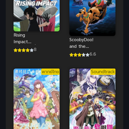
Rising
ScoobyDoo!
Impact
and the
(2024) ไรซิ่ง
8
Loch Ness
6.6
อิมแพ็ค
Monster สคูบี้
ดู อสูรกายใต้
พากย์ไทย
Soundtrack
บาดาล พากย์
ไทย