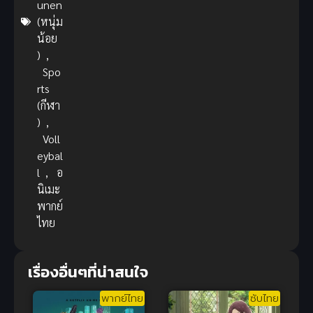
unen
(หนุ่ม
น้อย
)
,
Spo
rts
(กีฬา
)
,
Voll
eybal
l
,
อ
นิเมะ
พากย์
ไทย
เรื่องอื่นๆที่น่าสนใจ
พากย์ไทย
ซับไทย