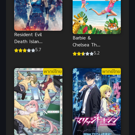
Resident Evil
Barbie &
Death Island
Chelsea The
สุด ผีชีวะวิกฤต
5.7
Lost
5.2
เกาะมรณะ
Birthday
พากย์ไทย แอ
(2021) บาร์บี้
คชั่น
พากย์ไทย
พากย์ไทย
กับเชลซี วัน
เกิดที่หายไป
พากย์ไทย