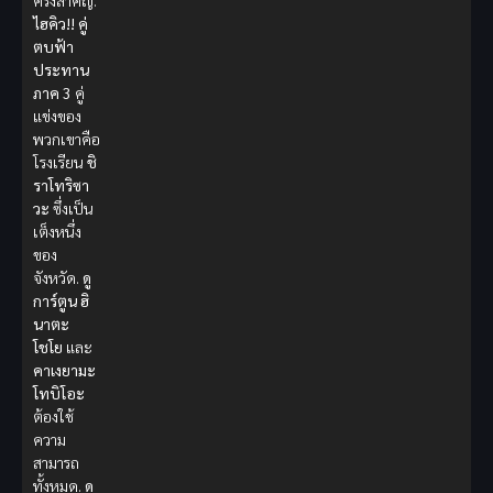
ครั้งสำคัญ.
ไฮคิว!! คู่
ตบฟ้า
ประทาน
ภาค 3
คู่
แข่งของ
พวกเขาคือ
โรงเรียน
ชิ
ราโทริซา
วะ
ซึ่งเป็น
เต็งหนึ่ง
ของ
จังหวัด.
ดู
การ์ตูน
ฮิ
นาตะ
โชโย
และ
คาเงยามะ
โทบิโอะ
ต้องใช้
ความ
สามารถ
ทั้งหมด.
ดู