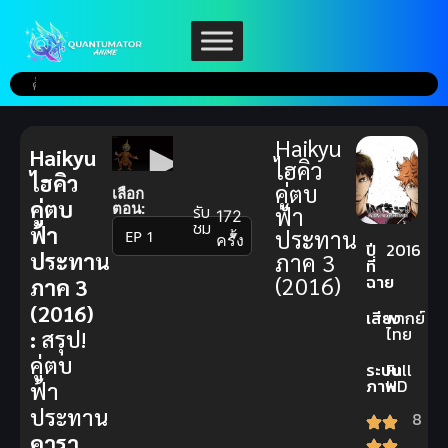
Haikyu
Haikyu
ไฮคิว
ไฮคิว
คู่ตบ
เลือก
คู่ตบ
ตอน:
รับ
ฟ้า
172
ชม
ฟ้า
ประทาน
▼
ครั้ง
ปี
2016
ประทาน
ภาค 3
ที่
ฉาย
(2016)
ภาค 3
(2016)
เสียง
พากย์
ไทย
:
สรุป!
คู่ตบ
ระบบ
Full
ภาพ
HD
ฟ้า
ประทาน
8
คารา