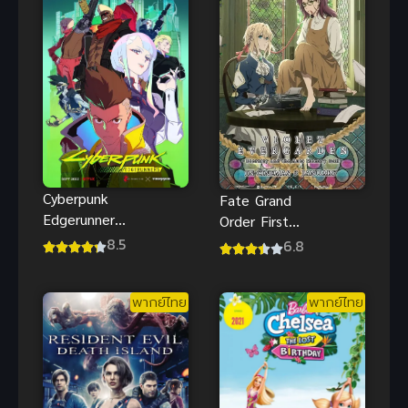
Cyberpunk
Fate Grand
Edgerunners
Order First
ไซเบอร์พังค์
Order ซับไทย
8.5
6.8
อาชญากรแดน
เถื่อน พากย์
พากย์ไทย
พากย์ไทย
ไทย