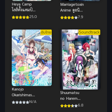
Heya Camp
Marriagetoxin
โลลิตั้งแคมป์
Anime ดูอนิ
พากย์ไทย ซับ
เมะ วิวาห์
25.0
7.9
ไทย
แต้มพิษ ซับ
ไทย แอคชั่นสุ
ซับไทย
Soundtrack
ดมันส์ๆ
Kanojo
Shuumatsu
Okarishimasu
no Harem
Season 4 สะ
N/A
อวสานฮาเร็ม
6.8
ดุดรักยัยแฟน
สิ้นโลก ภาค 1
เช่า ภาค 4