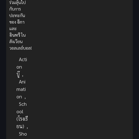
ร่วมลุ้นไป
กับการ
ปะทะกัน
ของ
อีกา
และ
อินทรี
ใน
สังเวียน
วอลเลย์บอล!
Acti
on
บู๊
,
Ani
mati
on
,
Sch
ool
(โรงเรี
ยน)
,
Sho