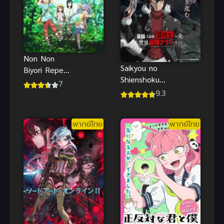
Non Non
Saikyou no
Biyori Repeat
Shienshoku
(2015) สาวใส
7
นักเจรจาสุด
9.3
หัวใจบ้านทุ่ง
โฉดจะสร้าง
ภาค 2
ตำนานแคลน
พากย์ไทย
พากย์ไทย
สุดแกร่ง