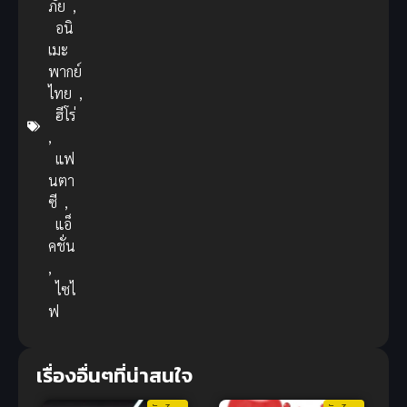
ภัย
,
อนิ
เมะ
พากย์
ไทย
,
ฮีโร่
,
แฟ
นตา
ซี
,
แอ็
คชั่น
,
ไซไ
ฟ
เรื่องอื่นๆที่น่าสนใจ