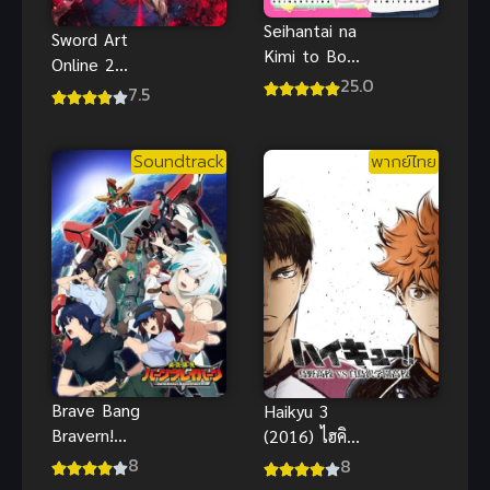
Seihantai na
Sword Art
Kimi to Boku
Online 2
ซับไทย
25.0
(2014) ซอร์ด
7.5
อาร์ตออนไลน์
ภาค 2
Soundtrack
พากย์ไทย
Brave Bang
Haikyu 3
Bravern!
(2016) ไฮคิว!!
(2024)
คู่ตบฟ้า
8
8
เบรฟว แบง
ประทาน ภาค