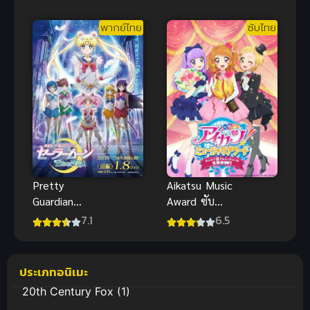
เบรเวิร์น
3 ดูฟรีHD
พากย์ไทย
ซับไทย
Pretty
Aikatsu Music
Guardian
Award ซับ
Sailor Moon
ไทย
7.1
6.5
Eternal The
Movie พริตตี้
การ์เดี้ยน เซ
ประเภทอนิเมะ
เลอร์ มูน อีเท
20th Century Fox
(1)
อร์นัล เดอะ