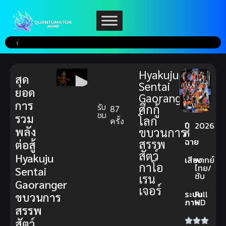
Hyakuju
สุด
Sentai
ยอด
Gaoranger
การ
รับ
ศึกกู้
87
ชม
รวม
โลก
ครั้ง
ปี
2026
พลัง
ขบวนการ
ที่
ฉาย
สรรพ
ต่อสู้
สัตว์
Hyakuju
เสียง
พากย์
กาโอ
ไทย/
Sentai
ซับ
เรน
Gaoranger
เจอร์
ระบบ
Full
ขบวนการ
ภาพ
HD
สรรพ
สัตว์