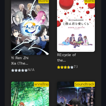
ซับไทย
ซับไทย
RE:cycle of
Yi Ren Zhi
the
Xia (The
PENGUINDR
7.1
OutCast) ภาย
N/A
UM Part 2
ใต้หนึ่งคน
ซับไทย อนิ
เมะดราม่า
พากย์ไทย
Soundtrack
ลึกลับสุดป่วน