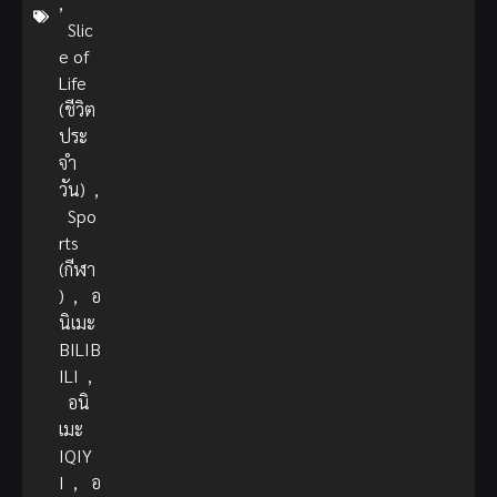
,
Slic
e of
Life
(ชีวิต
ประ
จำ
วัน)
,
Spo
rts
(กีฬา
)
,
อ
นิเมะ
BILIB
ILI
,
อนิ
เมะ
IQIY
I
,
อ