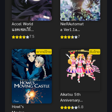
Accel World
NieRAutomat
แอคเซลเวิร์ลด์
a Ver1.1a
ภาค 1
Part 1 เนียร์
7.5
7
ออโตมาต้า
ภาค 1 ซับไทย
พากย์ไทย
ซับไทย
2023
Aikatsu 5th
Anniversary
Special ซับ
Howl’s
6.8
ไทย