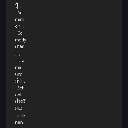
บู๊
,
Ani
mati
on
,
Co
medy
(ตลก
)
,
Dra
ma
(ดรา
ม่า)
,
Sch
ool
(โรงเรี
ยน)
,
Sho
nen