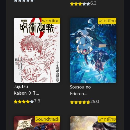
ภาค 1
6.3
ที่สุด พากย์
ไทย อนิเมะ
สร้างแรง
พากย์ไทย
พากย์ไทย
Jujutsu
Sousou no
Kaisen 0 The
Frieren
Movie (2022)
Season 2
7.8
25.0
มหาเวทย์ผนึก
พากย์ไทย ซับ
มาร ซีโร่
ไทย
Soundtrack
พากย์ไทย
พากย์ไทย