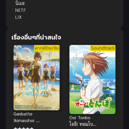
นิเมะ
NETF
LIX
เรื่องอื่นๆที่น่าสนใจ
พากย์ไทย/ซับ
Soundtrack
Ganbatte
Ooi Tonbo
Ikimasshoi สู้
โออิ! ทอมโบะ
ด้วยกัน จนถึง