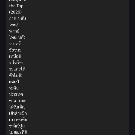
the Top
(2020)
ภาค 4 ซับ
ไทย/
พากย์
ไทย!
หลัง
จากคว้า
ชัยชนะ
เหนือชิ
ราโทริซา
วะและได้
ตั๋วไปชิง
แชมป์
ระดับ
ประเทศ
คาเกยามะ
ได้รับเชิญ
เข้าค่ายฝึก
เยาวชนทีม
ชาติญี่ปุ่น
ในขณะที่ฮิ