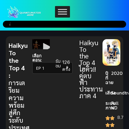
Haikyu
Haikyu
To
To
the
เลือก
the
ตอน:
รับ
Top 4
126
ชม
Top 4
ไฮคิว!!
▼
ครั้ง
ปี
2020
:
คู่ตบ
ที่
ฟ้า
การเต
ฉาย
ประทาน
รียม
เสียง
Soundtr
ภาค 4
ความ
ระบบ
Full
พร้อม
ภาพ
HD
สู่ศึก
8.7
ระดับ
ประเทศ