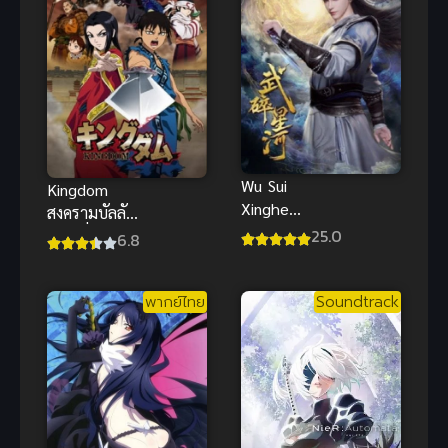
Wu Sui
Kingdom
Xinghe
สงครามบัลลังก์
(Martial
25.0
ผงาดจิ๋นซี
6.8
Shattered
Galaxy) พลัง
ยุทธ์ทำลาย
พากย์ไทย
Soundtrack
ดาราจักร