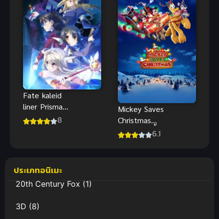
ไทย
Fate kaleid
liner Prisma
Mickey Saves
Illya สาวน้อย
8
Christmas
เวทมนตร์อิลิ
(2022) มิกกี้
6.1
ยา ภาค 1
บันทึก
คริสต์มาส ซับ
ไทยฟรี
ประเภทอนิเมะ
20th Century Fox
(1)
3D
(8)