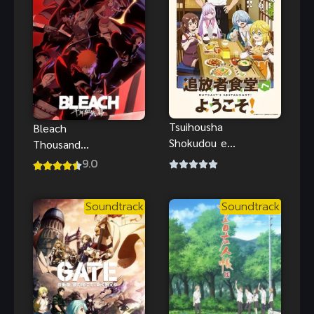
Tsuihousha
Bleach
Shokudou e
Thousand
Youkoso!
Year Anime
9.0
ยินดีต้อนรับ!
บลีช เทพ
สู่ร้านอาหารผู้
มรณะ
Soundtrack
Soundtrack
ถูกขับไล่
สงครามเลือด
พันปี ซับไทย