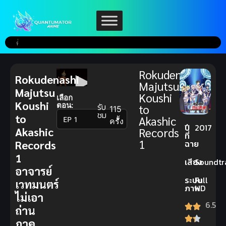
Rokudenashi
Rokudenashi
Majutsu
Majutsu
Koushi
เลือก
Koushi
ตอน:
รับ
to
115
ชม
to
Akashic
▼
ครั้ง
ปี
2017
Akashic
Records
ที่
1
Records
ฉาย
1
เสียง
Soundtr
อาจารย์
ระบบ
Full
เวทมนตร์
ภาพ
HD
ไม่เอา
6.5
ถ่าน
ภาค