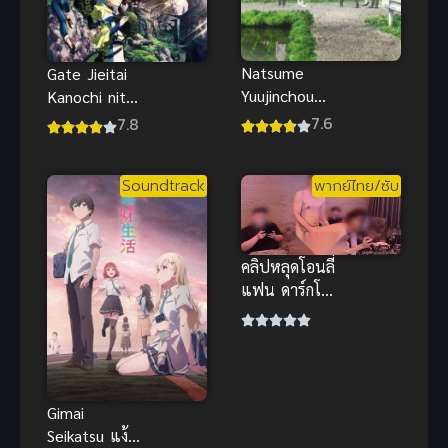
Natsume
Gate Jieitai
Yuujinchou
Kanochi nite
Roku (2017)
Kaku
7.6
7.8
นัตสึเมะกับ
Tatakeri
บันทึกพิศวง
Soundtrack
พากย์ไทย/ซับ
ภาค 6
คลิปหลุดโอนลี่
แฟน ดาร์กโน
วัน ร้องเพลง
ไปโดนจัดหนัก
ไป ท่าหมาสุด
มันส์
Gimai
Seikatsu แง้ม