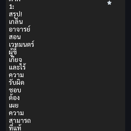
1:
สรุป!
เกล็น
อาจารย์
สอน
เวทมนตร์
ผู้ขี้
เกียจ
และไร้
ความ
รับผิด
ชอบ
ต้อง
เผย
ความ
สามารถ
ที่แท้