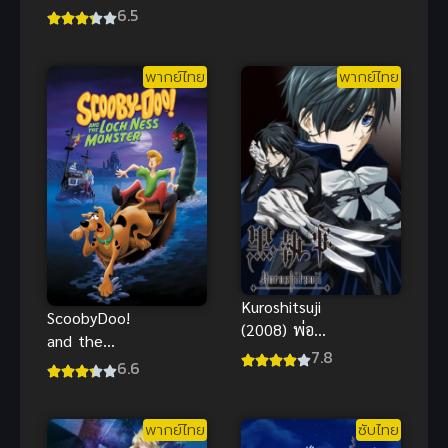
หัวใจยัยน้อง
6.5
สาวจำเป็น
พากย์ไทย
พากย์ไทย
Kuroshitsuji
ScoobyDoo!
(2008) พ่อ
and the
บ้านปีศาจ
7.8
Loch Ness
6.6
ภาค 1
Monster สคูบี้
ดู อสูรกายใต้
พากย์ไทย
ซับไทย
บาดาล พากย์