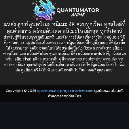
1993
1992
boys love
(1)
1991
1990
แหล่ง ดูการ์ตูนอนิเมะ อนิเมะ 4K ครบทุกเรื่อง ทุกสไตล์ที่
Censored (เซ็นเซอร์)
1989
(19)
1988
คุณต้องการ พร้อมอัปเดต อนิเมะใหม่ล่าสุด ทุกสัปดาห์
1987
1985
สำหรับผู้ที่ชื่นชอบการ ดูอนิเมะฟรี และต้องการอัปเดตเรื่องราวใหม่ๆ อยู่เสมอ ที่นี่
Comedy (ตลก)
(85)
คือคำตอบ! เรามุ่งมั่นที่จะเป็นแหล่งรวม การ์ตูนอนิเมะ ที่ใหญ่ที่สุดและดีที่สุด เพื่อ
1984
1983
ให้คุณสามารถ ดูอนิเมะออนไลน์ ได้อย่างต่อเนื่องไม่มีสะดุด เราคัดสรร อนิเมะ
Comedy (ตลก)
(235)
พากย์ไทย และ อนิเมะซับไทย คุณภาพเยี่ยม มีทั้ง อนิเมะแนวแฟนตาซี, อนิเมะแอ
1982
1981
คชั่น, อนิเมะโรแมนติก และแนวอื่นๆ ที่หลากหลาย ตอบโจทย์ทุกความต้องการ
ของคอ อนิเมะ ทุกเพศทุกวัย ไม่ต้องเสียเวลาค้นหา เว็บไซต์ดูอนิเมะ อีกต่อไป เริ่ม
1980
1979
Comic Book การ์ตูน
(1)
ต้น ดูอนิเมะฟรี ได้ทันที และเพลิดเพลินไปกับทุกตอนที่คุณรอคอย!
1977
1972
Coming of Age ก้าวพ้นวัย
(7)
Copyright © 2025
quantumatorprojectreview.com
ดูอนิเมะออนไลน์ฟรี
Coming-of-Age ก้าวผ่านวัย
(6)
อัพเดตล่าสุดก่อนใคร
Creampie (หลั่งใน)
(19)
Crime
(8)