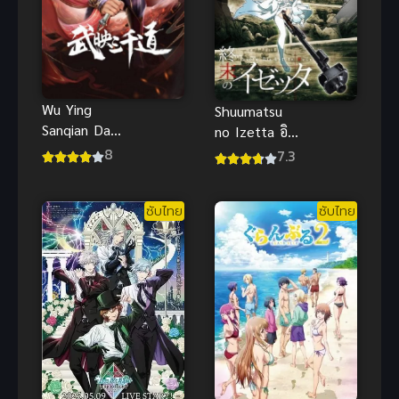
Wu Ying
Shuumatsu
Sanqian Dao
no Izetta อิ
(2022) สาม
เซ้ตตา แม่มด
8
7.3
พันวิถีแห่ง
คนสุดท้าย
นักรบ
(ซับไทย)
ซับไทย
ซับไทย