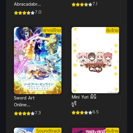
มันส์ นักคุม
7.1
Abracadabra
วิญญาณ ซับ
Doo (2009)
7.0
ไทย ยอดเยี่ยม
สคูบี้ดู
มากๆ
โรงเรียนคาถา
พากย์ไทย
ซับไทย
พากย์ไทย
Mini Yuri มินิ
Sword Art
ยูริ
Online
6.5
Alicization
7.3
War of
Underworld
Soundtrack
ซับไทย
ภาค 1 (2019)