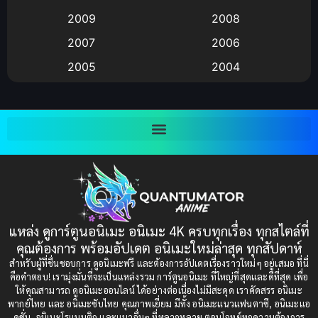
Anime อนิเมะ
(112)
2009
2008
Big tits (นมใหญ่)
(19)
2007
2006
2005
2004
Bitch (ผู้หญิงร่าน)
(1)
2003
2002
Blackmail (ข่มขู่)
(1)
2001
2000
Blood
(1)
1999
1998
1997
1996
Bondage (ทาส)
(1)
1993
1992
boys love
(1)
1991
1990
แหล่ง ดูการ์ตูนอนิเมะ อนิเมะ 4K ครบทุกเรื่อง ทุกสไตล์ที่
Censored (เซ็นเซอร์)
1989
(19)
1988
คุณต้องการ พร้อมอัปเดต อนิเมะใหม่ล่าสุด ทุกสัปดาห์
1987
1985
สำหรับผู้ที่ชื่นชอบการ ดูอนิเมะฟรี และต้องการอัปเดตเรื่องราวใหม่ๆ อยู่เสมอ ที่นี่
Comedy (ตลก)
(85)
คือคำตอบ! เรามุ่งมั่นที่จะเป็นแหล่งรวม การ์ตูนอนิเมะ ที่ใหญ่ที่สุดและดีที่สุด เพื่อ
1984
1983
ให้คุณสามารถ ดูอนิเมะออนไลน์ ได้อย่างต่อเนื่องไม่มีสะดุด เราคัดสรร อนิเมะ
Comedy (ตลก)
(235)
พากย์ไทย และ อนิเมะซับไทย คุณภาพเยี่ยม มีทั้ง อนิเมะแนวแฟนตาซี, อนิเมะแอ
1982
1981
คชั่น, อนิเมะโรแมนติก และแนวอื่นๆ ที่หลากหลาย ตอบโจทย์ทุกความต้องการ