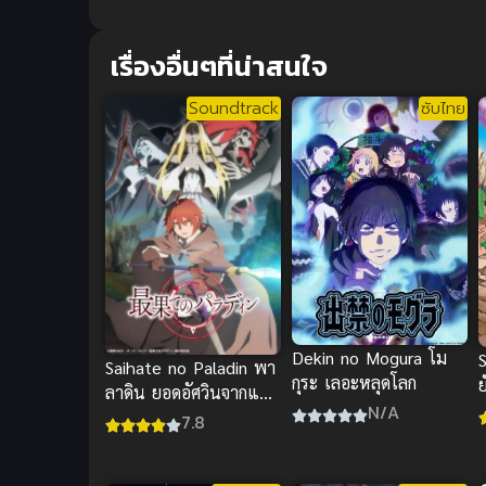
เรื่องอื่นๆที่น่าสนใจ
Soundtrack
ซับไทย
Dekin no Mogura โม
Saihate no Paladin พา
กุระ เลอะหลุดโลก
ย
ลาดิน ยอดอัศวินจากแดน
N/A
ไกล
7.8