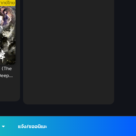
ากย์ไทย
DC Comics
(2)
Demon (ปีศาจ)
(2)
Demons (ปีศาจ)
(6)
Detective (นักสืบ)
(1)
Detective สืบสวน
(6)
 (The
Deep
Donghua
(89)
วงอวกาศ
Double penetration (สองรู)
(2)
Drama (ดราม่า)
(147)
Drama (ดราม่า)
(112)
แจ้ง/ขออนิเมะ
DreamWorks
(4)