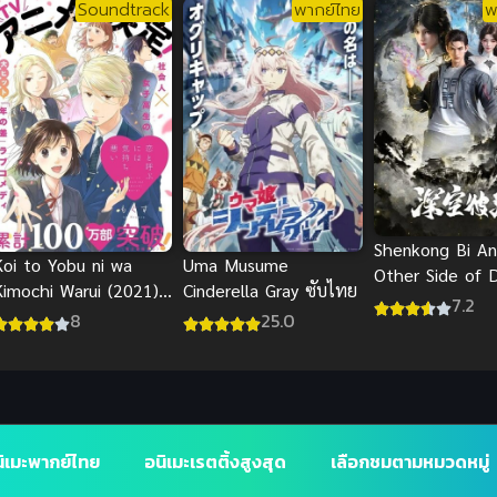
Soundtrack
พากย์ไทย
พ
Shenkong Bi An
Uma Musume
Koi to Yobu ni wa
Other Side of 
Cinderella Gray ซับไทย
Kimochi Warui (2021)
Space) เหนือห้
7.2
รักมันน่าขยะแขยงขนาด
25.0
8
(ซับไทย)
นั้นเลยเหรอ
ิเมะพากย์ไทย
อนิเมะเรตติ้งสูงสุด
เลือกชมตามหมวดหมู่