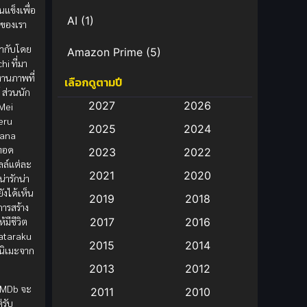
นแข็งเพื่อ
AI
(1)
ยของเรา
้กำกับโดย
Amazon Prime
(5)
hi ที่มา
งานภาพที่
เลือกดูตามปี
Anal (ประตูหลัง)
(11)
 ส่วนนัก
2027
2026
Mei
Animation
(583)
eru
2025
2024
Mana
Animation การ์ตูน
(88)
ยทอด
2023
2022
ล์แต่ละ
2021
2020
Animation อนิเมะ
(72)
่ารักน่า
ังได้เห็น
2019
2018
ารสร้าง
Animation แอนิเมชั่น
(1)
้มีชีวิต
2017
2016
Hataraku
Animation แอนิเมชัน
(19)
2015
2014
นิเมะจาก
2013
2012
anime
(9)
IMDb จะ
2011
2010
่รับ
Anime อนิเมะ
(112)