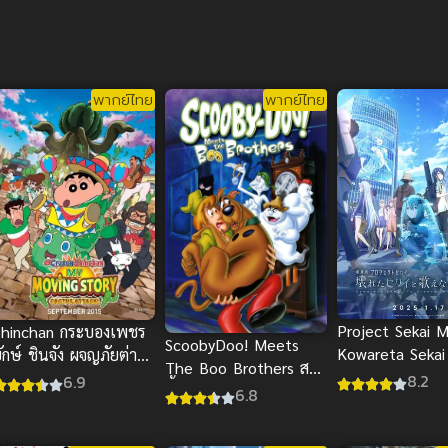
พากย์ไทย
พากย์ไทย
Project Sekai 
Shinchan กระบองเพชร
ScoobyDoo! Meets
Kowareta Sekai
ักษ์ ชินจัง ผจญภัยต่าง
The Boo Brothers สคู
Utaenai Miku ซ
แดน พากย์ไทยสุดยอด
8.2
6.9
บี้ดู ตะลุยปราสาทผีสิง
6.8
ความฮา
พากย์ไทย