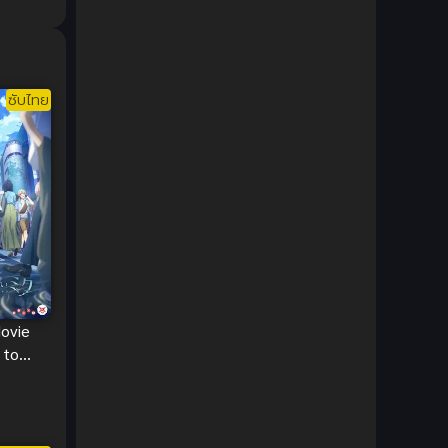
1980
1979
Comic Book การ์ตูน
(1)
1977
1972
Coming of Age ก้าวพ้นวัย
(7)
ซับไทย
Coming-of-Age ก้าวผ่านวัย
(6)
Creampie (หลั่งใน)
(19)
Crime
(8)
Crime อาชญากรรม
(10)
Cultivation
(33)
Movie
Cyberpunk
(4)
 to
ับไทย
Dark Fantasy
(25)
Dark Fantasy ดาร์กแฟนตาซี
(1)