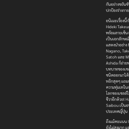
กันอย่างขยันขั
ปกป้องร่างกา
อนิเมะเรื่องนี
Hideki Takeuc
พร้อมลายเซ็น
เป็นเอกลักษณ์
แสดงนำอย่าง 
Nagano, Tak
Satoh และ 
Ashida ก็ถ่า
บทบาทของเซล
ชนิดออกมาได้น
หยิกสุดๆ แถมย
ความทุ่มเทในก
โลกของเซลล์ให
ชีวาอีกด้วย! 
Saibou เป็นอ
ประเทศญี่ปุ่น
ถึงแม้คะแนน 
ยังไม่สูงมาก แต