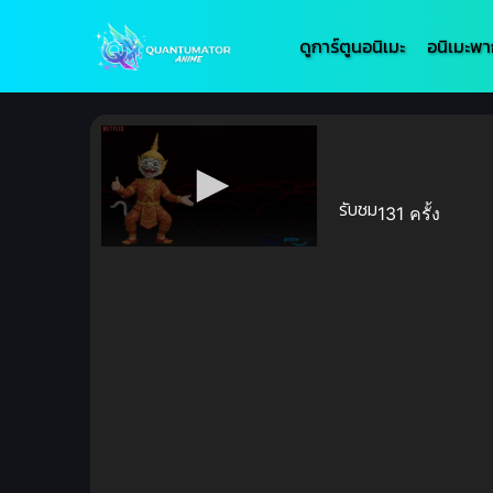
ดูการ์ตูนอนิเมะ
อนิเมะพา
รับชม
131 ครั้ง
Volume
90%