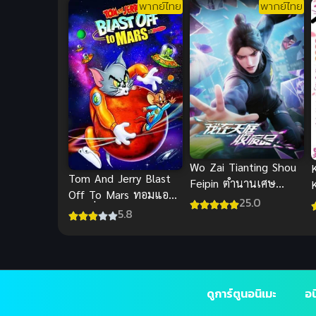
พากย์ไทย
พากย์ไทย
Wo Zai Tianting Shou
Tom And Jerry Blast
Feipin ตำนานเศษ
Off To Mars ทอมแอนด์
สวรรค์ พากย์ไทย ซับ
25.0
เจอร์รี่ ภารกิจพิชิตดาว
5.8
ไทย
อังคาร
ดูการ์ตูนอนิเมะ
อน