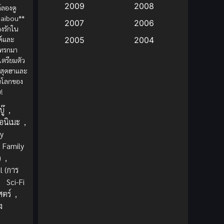
2009
2008
้ลองดู
Saibou**
Big tits (นมใหญ่)
(19)
2007
2006
ลงรักใน
ค์และ
2005
2004
Bitch (ผู้หญิงร่าน)
(1)
แทรกมา
2003
2002
เตรียมตัว
Blackmail (ข่มขู่)
(1)
วสุดฮาและ
2001
2000
นโลกของ
Blood
(1)
1999
1998
ย!
1997
1996
ู๊
,
Bondage (ทาส)
(1)
อนิเมะ
,
1993
1992
y
boys love
(1)
1991
1990
Family
ว
,
Censored (เซ็นเซอร์)
1989
(19)
1988
l (การ
1987
1985
,
Sci-Fi
Comedy (ตลก)
(235)
1984
1983
สตร์
,
Comedy (ตลก)
(85)
ง
1982
1981