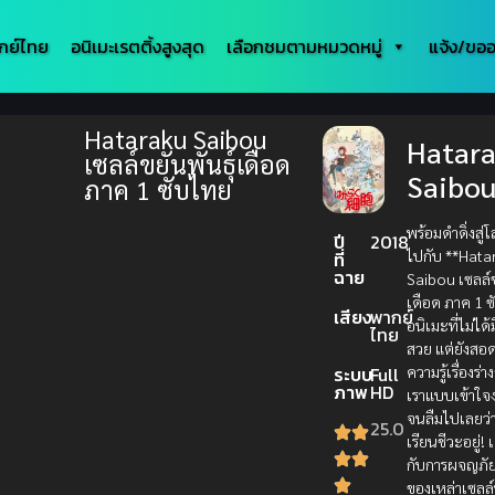
กย์ไทย
อนิเมะเรตติ้งสูงสุด
เลือกชมตามหมวดหมู่
แจ้ง/ขออ
Hataraku Saibou
Hatar
เซลล์ขยันพันธุ์เดือด
Saibou
ภาค 1 ซับไทย
พร้อมดำดิ่งสู่
ปี
2018
ไปกับ **Hata
ที่
ฉาย
Saibou เซลล์ข
เดือด ภาค 1 ซ
เสียง
พากย์
อนิเมะที่ไม่ได
ไทย
สวย แต่ยังสอ
ความรู้เรื่องร
ระบบ
Full
ภาพ
HD
เราแบบเข้าใจง
จนลืมไปเลยว่า
25.0
เรียนชีวะอยู่!
กับการผจญภัย
ของเหล่าเซลล์