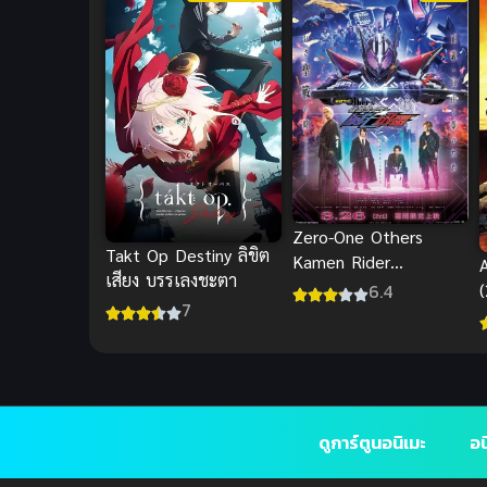
Zero-One Others
Takt Op Destiny ลิขิต
Kamen Rider
เสียง บรรเลงชะตา
MetsubouJinrai ซับไทย
6.4
7
ดูการ์ตูนอนิเมะ
อน