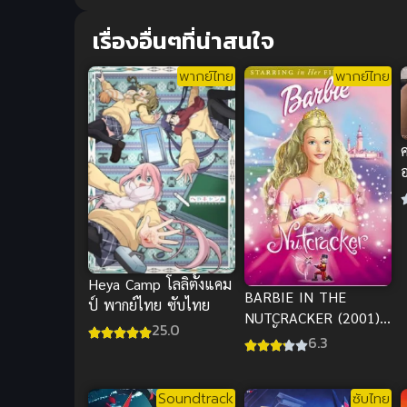
เรื่องอื่นๆที่น่าสนใจ
พากย์ไทย
พากย์ไทย
อ
โ
Heya Camp โลลิตั้งแคม
BARBIE IN THE
ป์ พากย์ไทย ซับไทย
NUTCRACKER (2001)
25.0
บาร์บี้ อิน เดอะ นัท
6.3
แครกเกอร์ พากย์ไทย
Soundtrack
ซับไทย