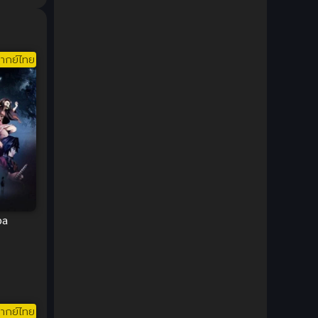
1980
1979
Comic Book การ์ตูน
(1)
1977
1972
Coming of Age ก้าวพ้นวัย
(7)
ากย์ไทย
Coming-of-Age ก้าวผ่านวัย
(6)
Creampie (หลั่งใน)
(19)
Crime
(8)
Crime อาชญากรรม
(10)
Cultivation
(33)
ba
Cyberpunk
(4)
Dark Fantasy
(25)
Dark Fantasy ดาร์กแฟนตาซี
(1)
ากย์ไทย