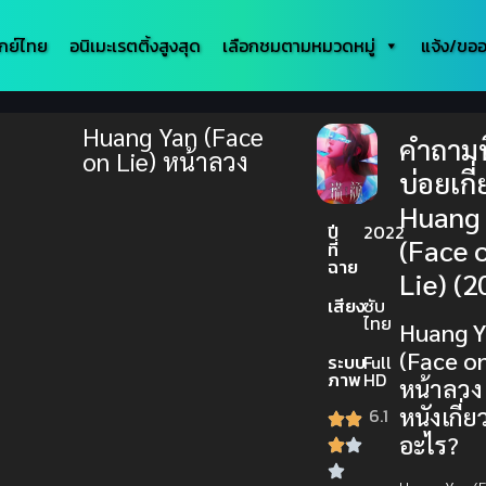
กย์ไทย
อนิเมะเรตติ้งสูงสุด
เลือกชมตามหมวดหมู่
แจ้ง/ขออ
Huang Yan (Face
คำถามท
on Lie) หน้าลวง
บ่อยเกี
Huang
ปี
2022
(Face 
ที่
ฉาย
Lie) (2
เสียง
ซับ
ไทย
Huang 
(Face on
ระบบ
Full
ภาพ
HD
หน้าลวง 
หนังเกี่ย
6.1
อะไร?