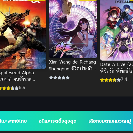
Xian Wang de Richang
Date A Live (2
Shenghuo ชีวิตประจำ
พิชิตรัก พิทักษ์
Appleseed Alpha
วันของราชาแห่งเซียน
1
7.4
(2015) คนจักรกล
ภาค 1 Xian Wang de
สงคราม ล้างพันธุ์อนาคต
6.5
Richang Shenghuo
ภาค 3
ชีวิตประจำวันของราชา
แห่งเซียน ภาค 1
ิเมะพากย์ไทย
อนิเมะเรตติ้งสูงสุด
เลือกชมตามหมวดหมู่