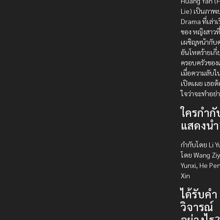
Huang Yan (
Lie) เป็นภาพ
Drama ที่เล่าเร
ของ หญิงสาวที
เผชิญหน้ากับ
อันโหดร้ายเกี่
ครอบครัวของ
เมื่อความลับใ
เปิดเผย เธอต้
ใจว่าจะทำอย่
ใครกำกั
แสดงนำ
กำกับโดย Li 
โดย Wang Ziyi
Yunxi, He Pe
Xin
ได้รับคำ
วิจารณ์
อย่างไร