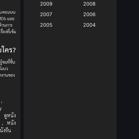
2009
2008
รับคะแนน
Big tits (นมใหญ่)
(19)
2007
2006
IMDb และ
2005
2004
ด้านการ
Bitch (ผู้หญิงร่าน)
(1)
่องที่เข้ม
2003
2002
Blackmail (ข่มขู่)
(1)
2001
2000
บใคร?
Blood
(1)
1999
1998
ชมที่ชื่น
1997
1996
์แนว
Bondage (ทาส)
(1)
ลงานของ
1993
1992
boys love
(1)
1991
1990
Censored (เซ็นเซอร์)
1989
(19)
1988
,
y
1987
1985
Comedy (ตลก)
(85)
,
ดูหนัง
1984
1983
,
หนัง
Comedy (ตลก)
(235)
นังจีน
1982
1981