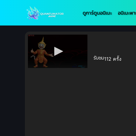
ดูการ์ตูนอนิเมะ
อนิเมะพา
รับชม
112 ครั้ง
Volume
90%