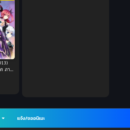
DC Comics
(2)
Demon (ปีศาจ)
(2)
Demons (ปีศาจ)
(6)
Detective (นักสืบ)
(1)
Detective สืบสวน
(6)
013)
โลก ภาค
Donghua
(89)
Double penetration (สองรู)
(2)
Drama (ดราม่า)
(147)
Drama (ดราม่า)
(112)
แจ้ง/ขออนิเมะ
DreamWorks
(4)