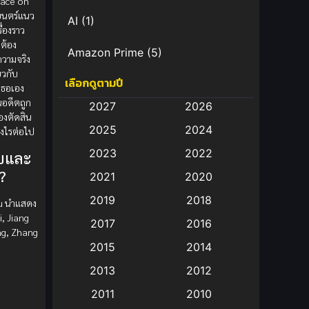
Face on
ยนตร์แนว
AI
(1)
ื่องราว
่ต้อง
Amazon Prime
(5)
ความจริง
ยวกับ
เลือกดูตามปี
Anal (ประตูหลัง)
(11)
เธอเอง
นอดีตถูก
2027
2026
Animation
(583)
องตัดสิน
2025
2024
างไรต่อไป
Animation การ์ตูน
(88)
2023
2022
บและ
?
2021
2020
Animation อนิเมะ
(72)
2019
2018
Yu นำแสดง
Animation แอนิเมชั่น
(1)
, Jiang
2017
2016
ng, Zhang
Animation แอนิเมชัน
(19)
2015
2014
2013
2012
anime
(9)
2011
2010
?
Anime อนิเมะ
(112)