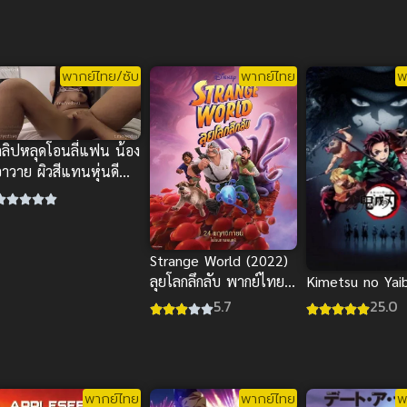
พากย์ไทย/ซับ
พากย์ไทย
พ
คลิปหลุดโอนลี่แฟน น้อง
าวาย ผิวสีแทนหุ่นดี
ดนเล่นเสียวสุดฟิน
Strange World (2022)
ลุยโลกลึกลับ พากย์ไทยดู
Kimetsu no Yai
ฟรีออนไลน์สนุกมากๆ
5.7
25.0
พากย์ไทย
พากย์ไทย
พ