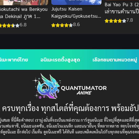
Bai Yao Pu 3 (
Jujutsu Kaisen
Bokutachi wa Benkyou
เล่าขานตำนานป
Kaigyoku/Gyokusetsu
ga Dekinai! ภาค 1
ภาค 3
7.8
มหาเวทย์ผนึกมาร พากย์
2019) เรื่องนี้ตำราไม่มี
8.6
6.8
ไทย
สอน
ิเมะพากย์ไทย
อนิเมะเรตติ้งสูงสุด
เลือกชมตามหมวดหมู่
 ครบทุกเรื่อง ทุกสไตล์ที่คุณต้องการ พร้อมอั
เสมอ ที่นี่คือคำตอบ! เรามุ่งมั่นที่จะเป็นแหล่งรวม การ์ตูนอนิเมะ ที่ใหญ่ที่สุดและดีที่ส
แนวแฟนตาซี, อนิเมะแอคชั่น, อนิเมะโรแมนติก และแนวอื่นๆ ที่หลากหลาย ตอบโจทย์ทุ
ต์ดูอนิเมะ อีกต่อไป เริ่มต้น ดูอนิเมะฟรี ได้ทันที และเพลิดเพลินไปกับทุกตอนที่คุณรอค