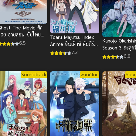
Ghost The Movie ศึก
100 อายคอน ซับไทย
Toaru Majutsu Index
Kanojo Okarish
ภาพคมชัดHD สุดมันส์
6.5
Anime อินเด็กซ์ คัมภีร์
Season 3 สะดุดร
ต็มเรื่อง
ภาค 1
7.2
แฟนเช่า ภาค 3
6.8
Soundtrack
พากย์ไทย
Soun