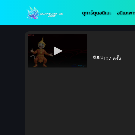
ดูการ์ตูนอนิเมะ
อนิเมะพา
รับชม
107 ครั้ง
Volume
90%