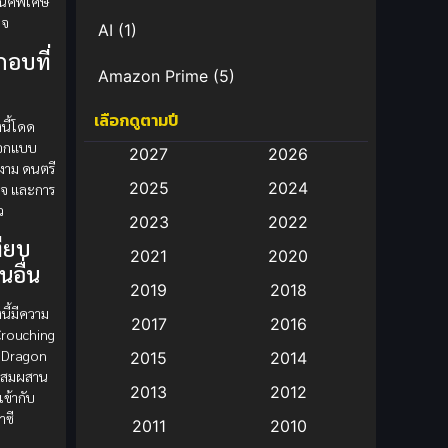
นิคพิเศษ
ใจ
AI
(1)
กอบที่
Amazon Prime
(5)
เลือกดูตามปี
Anal (ประตูหลัง)
(11)
งนี้โดด
ออกแบบ
2027
2026
Animation
(583)
ยงาม ดนตรี
2025
2024
ใจ และการ
ว
Animation การ์ตูน
(88)
2023
2022
ทียบ
2021
2020
Animation อนิเมะ
(72)
นอื่น
2019
2018
Animation แอนิเมชัน
(19)
นี้มีความ
2017
2016
Crouching
Animation แอนิเมชั่น
(1)
n Dragon
2015
2014
ผสมผสาน
2013
2012
เข้ากับ
anime
(9)
าซี
2011
2010
Anime อนิเมะ
(112)