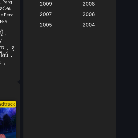
ย Peng
2009
2008
สดงโดย
Big tits (นมใหญ่)
(19)
2007
2006
He Peng |
 N/A
2005
2004
Bitch (ผู้หญิงร่าน)
(1)
ู๊
,
2003
2002
y
Blackmail (ข่มขู่)
(1)
2001
2000
าร
,
ดู
ไลน์
,
Blood
(1)
1999
1998
D
,
1997
1996
Bondage (ทาส)
(1)
1993
1992
boys love
(1)
1991
1990
Censored (เซ็นเซอร์)
1989
(19)
1988
dtrack
1987
1985
Comedy (ตลก)
(235)
1984
1983
Comedy (ตลก)
(85)
1982
1981