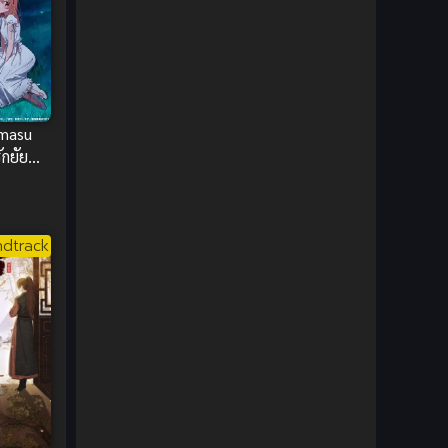
1980
1979
Comic Book การ์ตูน
(1)
1977
1972
Coming of Age ก้าวพ้นวัย
(7)
Coming-of-Age ก้าวผ่านวัย
(6)
imasu
Creampie (หลั่งใน)
(19)
ักยัย
Crime
(8)
Crime อาชญากรรม
(10)
dtrack
Cultivation
(33)
Cyberpunk
(4)
Dark Fantasy
(25)
Dark Fantasy ดาร์กแฟนตาซี
(1)