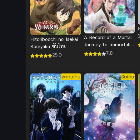
A Record of a Mortal
Hitoribocchi no Isekai
Journey to Immortality
Kouryaku ซับไทย
เ
คัมภีร์วิถีเซียน
7.8
25.0
พากย์ไทย
ซับไทย