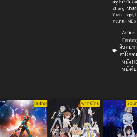
สรุป:
กำกับโด
Zhang | นำแ
Yuan Jingyi, 
คะแนน IMDb
Action บ
Fantas
จินตนาก
หนังออน
หนัง H
หนังจีน
ซับไทย
พากย์ไทย
Soun