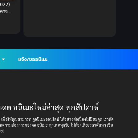
2022)
DC Comics
(2)
ีศาจ
Demon (ปีศาจ)
(2)
Demons (ปีศาจ)
(6)
Detective (นักสืบ)
(1)
แจ้ง/ขออนิเมะ
Detective สืบสวน
(6)
Donghua
(89)
Double penetration (สองรู)
(2)
ปเดต อนิเมะใหม่ล่าสุด ทุกสัปดาห์
Drama (ดราม่า)
(147)
Drama (ดราม่า)
(112)
ุด เพื่อให้คุณสามารถ ดูอนิเมะออนไลน์ ได้อย่างต่อเนื่องไม่มีสะดุด เราคัด
กความต้องการของคอ อนิเมะ ทุกเพศทุกวัย ไม่ต้องเสียเวลาค้นหา เว็บ
อย!
DreamWorks
(4)