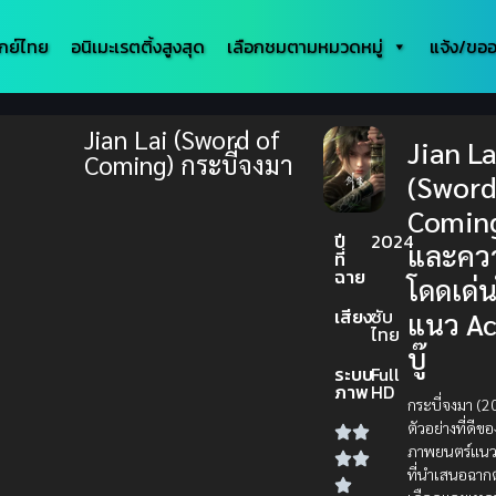
กย์ไทย
อนิเมะเรตติ้งสูงสุด
เลือกชมตามหมวดหมู่
แจ้ง/ขออ
Jian Lai (Sword of
Jian La
Coming) กระบี่จงมา
(Sword
Comin
ปี
2024
และคว
ที่
ฉาย
โดดเด่
เสียง
ซับ
แนว Ac
ไทย
บู๊
ระบบ
Full
ภาพ
HD
กระบี่จงมา (2
ตัวอย่างที่ดีขอ
ภาพยนตร์แนว A
ที่นำเสนอฉากต่อ