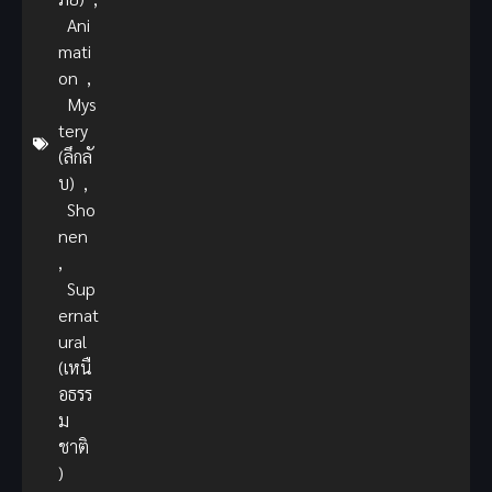
Ani
mati
on
,
Mys
tery
(ลึกลั
บ)
,
Sho
nen
,
Sup
ernat
ural
(เหนื
อธรร
ม
ชาติ
)