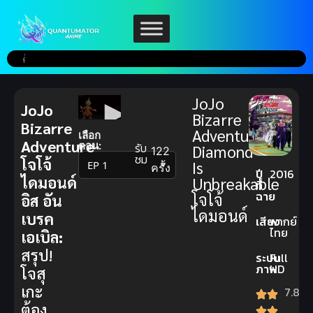
JoJo
JoJo
Bizarre
Bizarre
Adventure
เลือก
Adventure
ตอน:
รับ
Diamond
122
ชม
โจโจ้
Is
▼
ครั้ง
ปี
2016
ไดมอนด์
Unbreakable
ที่
ฉาย
โจโจ้
อิส อัน
ไดมอนด์
เบรค
เสียง
พากย์
ไทย
เอเบิล:
สรุป!
ระบบ
Full
ภาพ
HD
โจสุ
เกะ
7.8
ต้อง