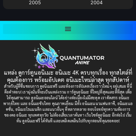
2005
2004
Bitch (ผู้หญิงร่าน)
(1)
2003
2002
Blackmail (ข่มขู่)
(1)
2001
2000
Blood
(1)
1999
1998
1997
1996
Bondage (ทาส)
(1)
1993
1992
boys love
(1)
1991
1990
แหล่ง ดูการ์ตูนอนิเมะ อนิเมะ 4K ครบทุกเรื่อง ทุกสไตล์ที่
Censored (เซ็นเซอร์)
1989
(19)
1988
คุณต้องการ พร้อมอัปเดต อนิเมะใหม่ล่าสุด ทุกสัปดาห์
1987
1985
สำหรับผู้ที่ชื่นชอบการ ดูอนิเมะฟรี และต้องการอัปเดตเรื่องราวใหม่ๆ อยู่เสมอ ที่นี่
Comedy (ตลก)
(235)
คือคำตอบ! เรามุ่งมั่นที่จะเป็นแหล่งรวม การ์ตูนอนิเมะ ที่ใหญ่ที่สุดและดีที่สุด เพื่อ
1984
1983
ให้คุณสามารถ ดูอนิเมะออนไลน์ ได้อย่างต่อเนื่องไม่มีสะดุด เราคัดสรร อนิเมะ
Comedy (ตลก)
(85)
พากย์ไทย และ อนิเมะซับไทย คุณภาพเยี่ยม มีทั้ง อนิเมะแนวแฟนตาซี, อนิเมะแอ
1982
1981
คชั่น, อนิเมะโรแมนติก และแนวอื่นๆ ที่หลากหลาย ตอบโจทย์ทุกความต้องการ
ของคอ อนิเมะ ทุกเพศทุกวัย ไม่ต้องเสียเวลาค้นหา เว็บไซต์ดูอนิเมะ อีกต่อไป เริ่ม
1980
1979
Comic Book การ์ตูน
(1)
ต้น ดูอนิเมะฟรี ได้ทันที และเพลิดเพลินไปกับทุกตอนที่คุณรอคอย!
1977
1972
Coming of Age ก้าวพ้นวัย
(7)