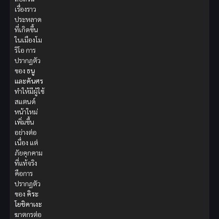
เรื่องราว
ประหลาด
ที่เกิดขึ้น
ในเมืองโม
ริโอ การ
ปรากฏตัว
ของ
ธนู
และคันศร
ทำให้มีผู้ใช้
สแตนด์
หน้าใหม่
เพิ่มขึ้น
อย่างต่อ
เนื่อง แต่
ภัยคุกคาม
ที่แท้จริง
คือการ
ปรากฏตัว
ของ
คิระ
โยชิคาเงะ
ฆาตกรต่อ