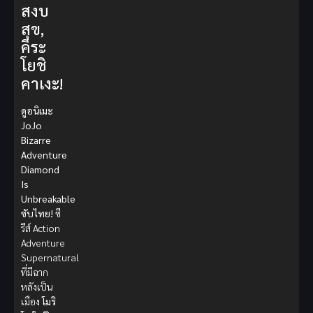
สงบ
สุข,
คิระ
โยชิ
คาเงะ!
ดูอนิเมะ
JoJo
Bizarre
Adventure
Diamond
Is
Unbreakable
ซับไทย!
ซี
รีส์ Action
Adventure
Supernatural
ที่มีฉาก
หลังเป็น
เมือง
โมริ