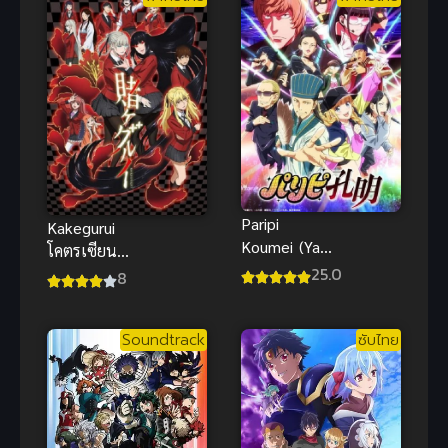
Paripi
Kakegurui
Koumei (Ya
โคตรเซียน
Boy
25.0
โรงเรียนพนัน
8
Kongming!)
ขงเบ้ง เจาะ
เวลามาปั้น
Soundtrack
ซับไทย
ดาว