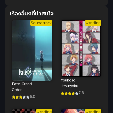
เรื่องอื่นๆที่น่าสนใจ
Soundtrack
พากย์ไทย
Youkoso
Fate Grand
Jitsuryoku
Order –
(2017)
7.8
Moonlight
6.0
ห้องเรียนนิยม
Lostroom
(เฉพาะ) ยอด
คน ภาค 1
พากย์ไทย
พากย์ไทย