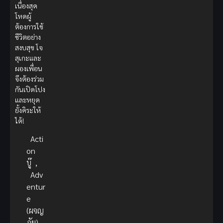
เนื่องสุด
โหดผู้
ต้องการใช้
ชีวิตอย่าง
สงบสุข โจ
สุเกะและ
ผองเพื่อน
จึงต้องร่วม
กันเปิดโปง
และหยุด
ยั้งคิระให้
ได้!
Acti
on
บู๊
,
Adv
entur
e
(ผจญ
ภัย)
,