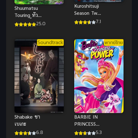
Kuroshitsuji
Shuumatsu
Season Two
Touring ทัวร์
พ่อบ้านปีศาจ
7.1
หลังวันสิ้นโลก
25.0
ภาค 2 พากย์
ซับไทย
ไทย
Soundtrack
พากย์ไทย
Shabake ชา
BARBIE IN
เบเกะ
PRINCESS
POWER
6.8
5.3
(2015) บาร์บี้