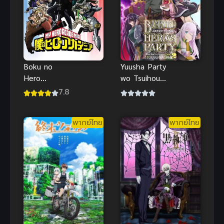
Boku no
Yuusha Party
Hero
wo Tsuihou
Academia 5
sareta
7.8
มายฮีโร่ อคา
Shiromadous
เดเมีย ภาค 5
hi นักเวทขาว
พากย์ไทย
พากย์ไทย
ที่ถูกไล่ออกจาก
ปาร์ตี้ผู้กล้าถูก
นักผจญภัย
ระดับ S รับตัว
ไป