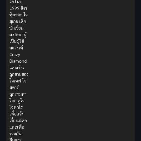
โอ
ในปี
1999
ฮิงา
ชิคาตะ โจ
สุเกะ
เด็ก
นักเรียน
ม.ปลาย ผู้
เป็นผู้ใช้
สแตนด์
Crazy
Diamond
และเป็น
ลูกชายของ
โจเซฟ โจ
สตาร์
ถูกตามหา
โดย
คูโจ
โจทาโร่
เพื่อแจ้ง
เรื่องมรดก
และเพื่อ
ร่วมกัน
สืบสวน