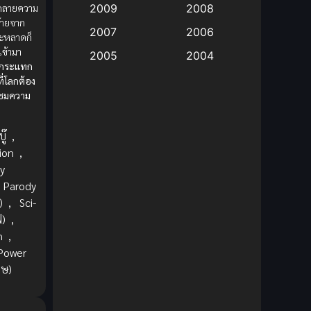
ะคลายความ
2009
2008
ร้ายจาก
Big tits (นมใหญ่)
(19)
2007
2006
ะหลาดก็
เข้ามา
2005
2004
Bitch (ผู้หญิงร่าน)
(1)
รงกระแทก
2003
2002
ี่โลกต้อง
Blackmail (ข่มขู่)
(1)
บชมความ
2001
2000
Blood
(1)
1999
1998
ู๊
,
1997
1996
ion
,
Bondage (ทาส)
(1)
y
1993
1992
Parody
boys love
(1)
1991
1990
)
,
Sci-
ฟ)
,
Censored (เซ็นเซอร์)
1989
(19)
1988
n
,
1987
1985
Power
Comedy (ตลก)
(235)
1984
1983
ศษ)
Comedy (ตลก)
(85)
1982
1981