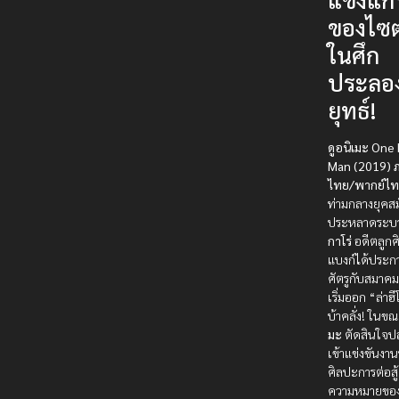
ของไซ
ในศึก
ประลอ
ยุทธ์!
ดูอนิเมะ One
Man (2019) ภ
ไทย/พากย์ไท
ท่ามกลางยุคสมั
ประหลาดระบ
กาโร่
อดีตลูกศ
แบงก์ได้ประก
ศัตรูกับสมาคม
เริ่มออก “ล่าฮี
บ้าคลั่ง! ในขณ
มะ
ตัดสินใจป
เข้าแข่งขันง
ศิลปะการต่อสู้
ความหมายขอ