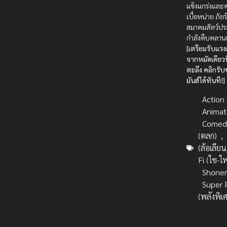
แข็งแกร่งแล
เบื่อหน่าย ภัย
สมาคมสัตว์ปร
กำลังคืบคลาน
[เตรียมรับแ
จากหมัดเดียวท
ตะลึง คลิกรั
มันส์ได้ทันที!]
Action บ
Animat
Comed
(ตลก)
,
(ล้อเลียน
Fi (ไซ-ไ
Shone
Super 
(พลังพิเ