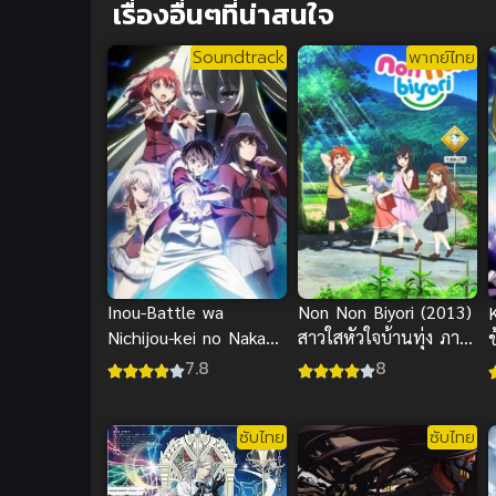
เรื่องอื่นๆที่น่าสนใจ
Soundtrack
พากย์ไทย
Inou-Battle wa
Non Non Biyori (2013)
Nichijou-kei no Naka
สาวใสหัวใจบ้านทุ่ง ภาค
de พลังป่วนก๊วนเหนือ
1
7.8
8
ธรรมชาติ
ซับไทย
ซับไทย