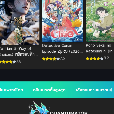
Kono Sekai no
Detective Conan
Ze Tian Ji (Way of
Katasumi ni (In
Episode ZERO (2026)
Choices) พลิกขอบฟ้า
Corner of the W
ยอดนักสืบจิ๋วโคนัน คดี
8.2
7.5
้าลิขิตสวรรค์ (ซับไทย)
7.8
แค่วาดฝันให้โลก
พิพิธภัณฑ์สัตว์น้ำของคุ
พากย์ไทย
โด้ ชินอิจิ พากย์ไทย
ิเมะพากย์ไทย
อนิเมะเรตติ้งสูงสุด
เลือกชมตามหมวดหมู่