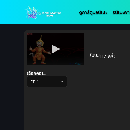
ดูการ์ตูนอนิเมะ
อนิเมะพา
รับชม
117 ครั้ง
Volume
90%
เลือกตอน:
▼