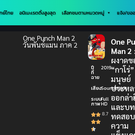
กย์ไทย
อนิเมะเรตติ้งสูงสุด
เลือกชมตามหมวดหมู่
แจ้ง/ขออ
One Punch Man 2
One P
วันพันช์แมน ภาค 2
Man 2 
ผงาดข
ปี
2019
“กาโร่”
ที่
ฉาย
มนุษย์
ประหลา
เสียง
Soundtrack
ออกล่าฮ
ระบบ
Full
ภาพ
HD
และบ
8.7
ทดสอ
ความ
แข็งแกร