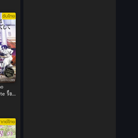
1980
1979
Comic Book การ์ตูน
(1)
1977
1972
ซับไทย
Coming of Age ก้าวพ้นวัย
(7)
Coming-of-Age ก้าวผ่านวัย
(6)
Creampie (หลั่งใน)
(19)
Crime
(8)
Crime อาชญากรรม
(10)
no
Cultivation
(33)
te ร็อก
ินามิ
Cyberpunk
(4)
Dark Fantasy
(25)
ากย์ไทย
Dark Fantasy ดาร์กแฟนตาซี
(1)