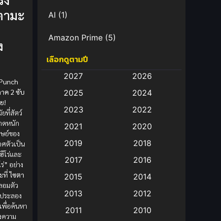
ตามะ
AI
(1)
Amazon Prime
(5)
ง
เลือกดูตามปี
Anal (ประตูหลัง)
(11)
2027
2026
 Punch
Animation
(582)
าค 2 ซับ
2025
2024
ย!
Animation การ์ตูน
(88)
2023
2022
ยที่สัตว์
าดหนัก
2021
2020
Animation อนิเมะ
(72)
ิษย์ของ
2019
2018
าศตัวเป็น
Animation แอนิเมชั่น
(1)
ฮีโร่และ
2017
2016
โร่” อย่าง
Animation แอนิเมชัน
(19)
ะที่
ไซตา
2015
2014
ลอมตัว
2013
2012
านประลอง
anime
(9)
เพื่อค้นหา
2011
2010
งความ
Anime อนิเมะ
(112)