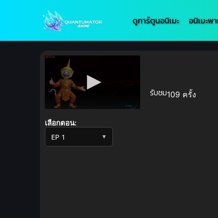
ดูการ์ตูนอนิเมะ
อนิเมะพา
รับชม
109 ครั้ง
Volume
90%
เลือกตอน:
▼