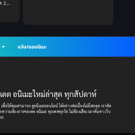
ค 2
Ecchi (ทะลึ่ง)
(25)
ทย)
Economy
(1)
Emotional ซึ้งกินใจ
(2)
แจ้ง/ขออนิเมะ
Family
(13)
Family ครอบครัว
(37)
Fantasy (แฟนตาซี)
(109)
ปเดต อนิเมะใหม่ล่าสุด ทุกสัปดาห์
Fantasy (แฟนตาซี)
(395)
ุด เพื่อให้คุณสามารถ ดูอนิเมะออนไลน์ ได้อย่างต่อเนื่องไม่มีสะดุด เราคัด
Fantasy จินตนาการ
(93)
กความต้องการของคอ อนิเมะ ทุกเพศทุกวัย ไม่ต้องเสียเวลาค้นหา เว็บ
อย!
Feel Good ฟีลกู้ด
(5)
Football
(2)