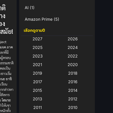
ติ
AI
(1)
าง
Amazon Prime
(5)
อง
ำสมัย!
เลือกดูตามปี
Anal (ประตูหลัง)
(11)
2027
2026
oject
Animation
(583)
รเจค ภาค
2025
2024
กที่มี
Animation การ์ตูน
(88)
2023
2022
ดผู้ครอบ
อธรรมชาติ
2021
2020
Animation อนิเมะ
(72)
ธิพลเป็น
2019
2018
งราวเริ่ม
Animation แอนิเมชั่น
(1)
านะ ยาชิ
2017
2016
กเรียน
Animation แอนิเมชัน
(19)
ูกกล่าวหา
2015
2014
่สังหาร
2013
2012
่ม
โฮมระ
anime
(9)
ำให้เขา
2011
2010
หนักทั้ง
Anime อนิเมะ
(112)