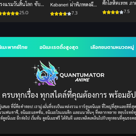
ศึกโลหิตเทพ ภา
รงแรมวันสิ้นโลก ซับ
Kabaneri ผ่าพิภพดงผีดิบ
(พากย์ไทย ซับไ
7.5
ไทย
ภาค 1 ซับไทย 2016
25.0
7.3
ิเมะพากย์ไทย
อนิเมะเรตติ้งสูงสุด
เลือกชมตามหมวดหมู่
 ครบทุกเรื่อง ทุกสไตล์ที่คุณต้องการ พร้อมอั
เสมอ ที่นี่คือคำตอบ! เรามุ่งมั่นที่จะเป็นแหล่งรวม การ์ตูนอนิเมะ ที่ใหญ่ที่สุดและดีที่ส
แนวแฟนตาซี, อนิเมะแอคชั่น, อนิเมะโรแมนติก และแนวอื่นๆ ที่หลากหลาย ตอบโจทย์ทุ
ต์ดูอนิเมะ อีกต่อไป เริ่มต้น ดูอนิเมะฟรี ได้ทันที และเพลิดเพลินไปกับทุกตอนที่คุณรอค