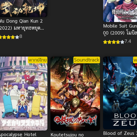
Wu Dong Qian Kun 2
Mobile Suit Gu
(2022) มหายุทธหยุด
00 (2009) โมบิล
พิภพ ภาค 2
8
ดั้ม ดับเบิลโอ
7.4
พากย์ไทย
Soundtrack
พ
Blood of Zeus
Apocalypse Hotel
Koutetsujou no