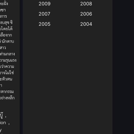
ะฝั่ง
2009
2008
าชา
Big tits (นมใหญ่)
(19)
2007
2006
องการ
บสุข ชิ
2005
2004
Bitch (ผู้หญิงร่าน)
(1)
ยโดยได้
2003
2002
หลือจาก
Blackmail (ข่มขู่)
(1)
ิ
นักดาบ
2001
2000
กสาว
ท่ามกลาง
Blood
(1)
1999
1998
ีความรุนแรง
1997
1996
พบว่าความ
Bondage (ทาส)
(1)
าจไม่ใช่
1993
1992
และตัวตน
boys love
(1)
1991
1990
ขา
ชะตากรรม
Censored (เซ็นเซอร์)
1989
(19)
1988
ย่างหลีก
1987
1985
Comedy (ตลก)
(235)
ู๊
,
1984
1983
ion
,
Comedy (ตลก)
(85)
1982
1981
y