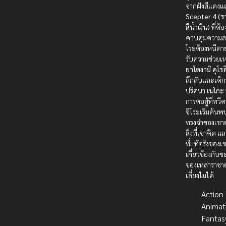
จากฝั่งสีแดงแล
Scepter 4 (ร
สีน้ำเงิน)
ที่ต้
ควบคุมความสง
โระต้องหนีตา
รับความช่วยเ
ยาโตงามิ คุโรอ
ลึกลับและเด็
ปริศนา
เนโกะ
การต่อสู้ที่ทว
ชิโระเริ่มค้น
ทรงจำของเขาอ
สิ่งที่เขาคิด 
ที่แท้จริงของเ
เกี่ยวข้องกับ
ของเหล่าราชาอ
เลี่ยงไม่ได้
Action บ
Animat
Fantas