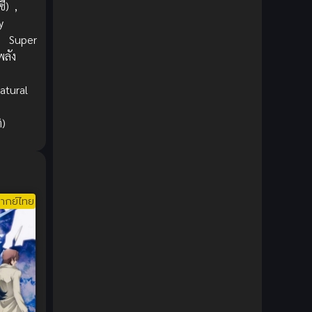
1980
1979
ี)
,
Comic Book การ์ตูน
(1)
y
1977
1972
Coming of Age ก้าวพ้นวัย
(7)
,
Super
พลัง
Coming-of-Age ก้าวผ่านวัย
(6)
atural
Creampie (หลั่งใน)
(19)
ิ)
Crime
(8)
Crime อาชญากรรม
(10)
Cultivation
(33)
ากย์ไทย
Cyberpunk
(4)
Dark Fantasy
(25)
Dark Fantasy ดาร์กแฟนตาซี
(1)