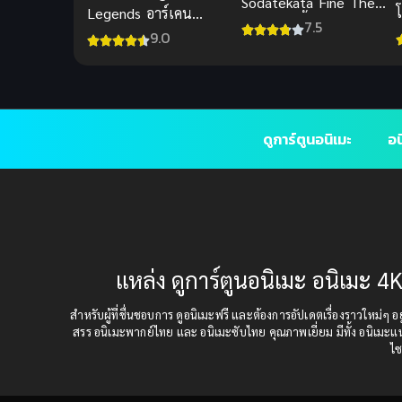
Sodatekata Fine The
โ
Legends อาร์เคน
Movie วิธีปั้นสาวบ้านให้
7.5
ตำนานซีรีส์ ลีกออฟเล
9.0
มาเป็นนางเอกของผม
เจ็นดส์
ซับไทย
ดูการ์ตูนอนิเมะ
อน
แหล่ง ดูการ์ตูนอนิเมะ อนิเมะ 4K
สำหรับผู้ที่ชื่นชอบการ ดูอนิเมะฟรี และต้องการอัปเดตเรื่องราวใหม่ๆ อยู่
สรร อนิเมะพากย์ไทย และ อนิเมะซับไทย คุณภาพเยี่ยม มีทั้ง อนิเมะ
ไซ