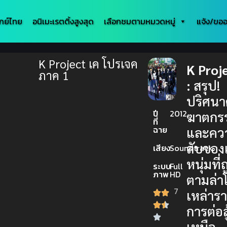
กย์ไทย
อนิเมะเรตติ้งสูงสุด
เลือกชมตามหมวดหมู่
แจ้ง/ขออ
K Project เค โปรเจค
K Proj
ภาค 1
:
สรุป!
ปริศนา
ปี
2012
ฆาตกร
ที่
ฉาย
และคว
ลับของเ
เสียง
Soundtrack
หนุ่มที่
ระบบ
Full
ภาพ
HD
ตามล่า
7
เหล่าร
การต่อสู
เหนือ