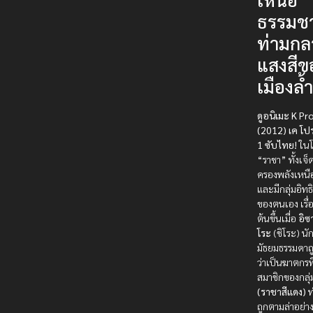
ธรรมชา
ท่ามกล
แสงสีข
เมืองล้
ดูอนิเมะ K Pr
(2012) เค โป
1 ซับไทย!
ในโล
“ราชา” ทั้งเจ็
ครองพลังเหนื
และมีกลุ่มอิท
ของตนเอง เรื่อ
ต้นขึ้นเมื่อ
อิซ
โระ
(ชิโระ) นั
มัธยมธรรมดาถ
ว่าเป็นฆาตกรที
สมาชิกของกลุ
(ราชาสีแดง)
ท
ถูกตามล่าอย่าง