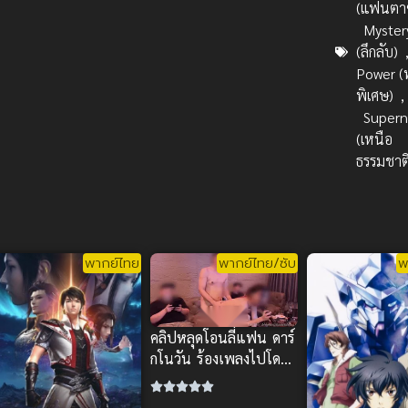
(แฟนตาซ
Myster
(ลึกลับ)
Power (
พิเศษ)
,
Supern
(เหนือ
ธรรมชาต
พากย์ไทย
พากย์ไทย/ซับ
พ
คลิปหลุดโอนลี่แฟน ดาร์
กโนวัน ร้องเพลงไปโดน
จัดหนักไป ท่าหมาสุด
มันส์