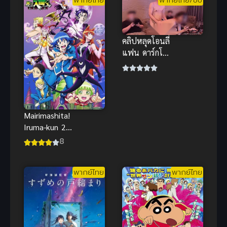
พากย์ไทย อนิ
เมะอบอุ่น
คลิปหลุดโอนลี่
แฟน ดาร์กโน
วัน ร้องเพลง
ไปโดนจัดหนัก
ไป ท่าหมาสุด
มันส์
Mairimashita!
Iruma-kun 2
(2021) อิรุมะ
8
คุงกับโรงเรียน
ปิศาจ ภาค 2
พากย์ไทย
พากย์ไทย