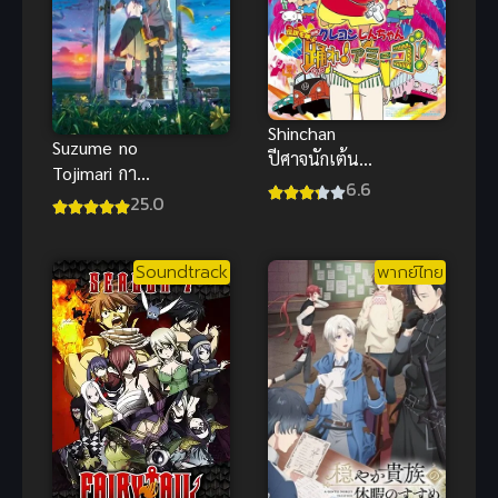
Shinchan
Suzume no
ปีศาจนักเต้น
Tojimari การ
ชินจังเดอะมูฟ
6.6
ผนึกประตูของ
25.0
วี่ พากย์ไทย อ
ซุซุเมะ
นิเมะดนตรีสุด
ป่วน
Soundtrack
พากย์ไทย