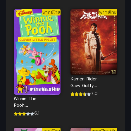
พากย์ไทย
พากย์ไทย
Kamen Rider
Gavv Guilty
Parfait มาสค์
7.0
Winnie The
ไรเดอร์ กาบุ
Pooh
พากย์ไทย
Friendship
6.1
พิกเล็ต หมู
น้อยคนเก่ง
พากย์ไทย
พากย์ไทย/ซับ