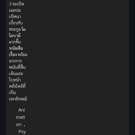
3 จะเปิด
เผยปม
ปริศนา
เกี่ยวกับ
ตระกูล
โม
โมบามิ
มากขึ้น
หนังเต็ม
เรื่อง
พร้อม
ฉากการ
พนันที่ตื่น
เต้นและ
ใบหน้า
คลั่งไคล้ที่
เป็น
เอกลักษณ์!
Ani
mati
on
,
Psy