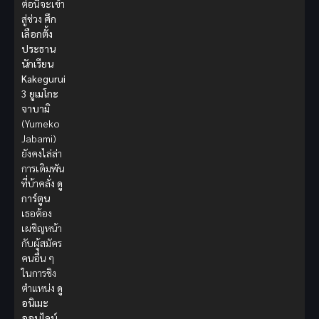
ต่อนี้จะเข้า
สู่ช่วง
ศึก
เลือกตั้ง
ประธาน
นักเรียน
Kakegurui
3
ยูเมโกะ
จาบามิ
(Yumeko
Jabami)
ยังคงไล่ล่า
การเดิมพัน
ที่บ้าคลั่ง
ดู
การ์ตูน
เธอต้อง
เผชิญหน้า
กับผู้สมัคร
คนอื่น ๆ
ในการชิง
ตำแหน่ง
ดู
อนิเมะ
ออนไลน์