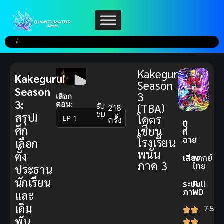
Kakegurui
Kakegurui
Season
Season
3
เลือก
3:
ตอน:
รับ
(TBA)
218
ชม
สรุป!
โคตร
▼
ครั้ง
ปี
ศึก
เซียน
ที่
ฉาย
โรงเรียน
เลือก
พนัน
ตั้ง
เสียง
พากย์
ภาค 3
ไทย
ประธาน
นักเรียน
ระบบ
Full
ภาพ
HD
และ
เดิม
7.5
พัน