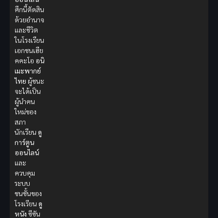
ศึกนี้ตัดสิน
ด้วยอำนาจ
และชีวิต
ในโรงเรียน
เอกชนเฮีย
คคะโอ
อนิ
เมะพากย์
ไทย
ผู้ชนะ
จะได้เป็น
ผู้นำคน
ใหม่ของ
สภา
นักเรียน
ดู
การ์ตูน
ออนไลน์
และ
ควบคุม
ระบบ
ชนชั้นของ
โรงเรียน
ดู
หนัง
ซีซัน