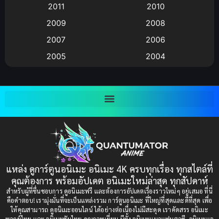
2011
2010
Anime อนิเมะ
(112)
2009
2008
Big tits (นมใหญ่)
(19)
2007
2006
2005
2004
Bitch (ผู้หญิงร่าน)
(1)
2003
2002
Blackmail (ข่มขู่)
(1)
2001
2000
Blood
(1)
1999
1998
1997
1996
Bondage (ทาส)
(1)
1993
1992
boys love
(1)
1991
1990
แหล่ง ดูการ์ตูนอนิเมะ อนิเมะ 4K ครบทุกเรื่อง ทุกสไตล์ที่
Censored (เซ็นเซอร์)
1989
(19)
1988
คุณต้องการ พร้อมอัปเดต อนิเมะใหม่ล่าสุด ทุกสัปดาห์
1987
1985
สำหรับผู้ที่ชื่นชอบการ ดูอนิเมะฟรี และต้องการอัปเดตเรื่องราวใหม่ๆ อยู่เสมอ ที่นี่
Comedy (ตลก)
(85)
คือคำตอบ! เรามุ่งมั่นที่จะเป็นแหล่งรวม การ์ตูนอนิเมะ ที่ใหญ่ที่สุดและดีที่สุด เพื่อ
1984
1983
ให้คุณสามารถ ดูอนิเมะออนไลน์ ได้อย่างต่อเนื่องไม่มีสะดุด เราคัดสรร อนิเมะ
Comedy (ตลก)
(235)
พากย์ไทย และ อนิเมะซับไทย คุณภาพเยี่ยม มีทั้ง อนิเมะแนวแฟนตาซี, อนิเมะแอ