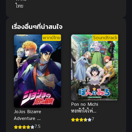
ไทย
เรื่องอื่นๆที่น่าสนใจ
พากย์ไทย
Soundtrack
Pon no Michi
หอพักใจไพ่นก
JoJos Bizarre
กระจอก
Adventure โจ
7
โจ้ ล่าข้าม
7.5
ศตวรรษ