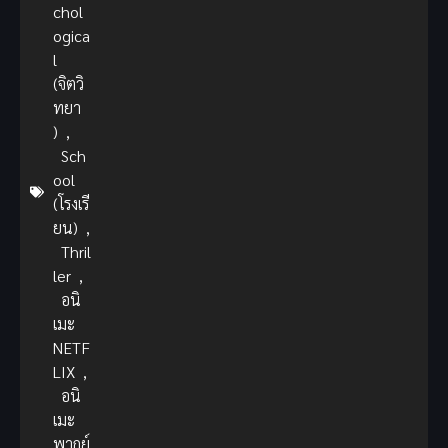
chol
ogica
l
(จิตวิ
ทยา
)
,
Sch
ool
(โรงเรี
ยน)
,
Thril
ler
,
อนิ
เมะ
NETF
LIX
,
อนิ
เมะ
พากย์