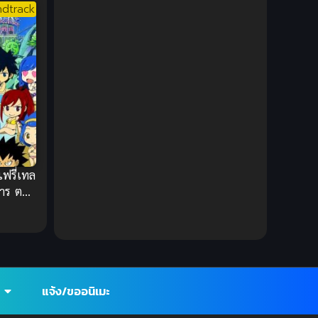
1980
1979
Comic Book การ์ตูน
(1)
dtrack
1977
1972
Coming of Age ก้าวพ้นวัย
(7)
Coming-of-Age ก้าวผ่านวัย
(6)
Creampie (หลั่งใน)
(19)
Crime
(8)
Crime อาชญากรรม
(10)
แฟรี่เทล
หาร ตอน
Cultivation
(33)
Cyberpunk
(4)
Dark Fantasy
(25)
แจ้ง/ขออนิเมะ
Dark Fantasy ดาร์กแฟนตาซี
(1)