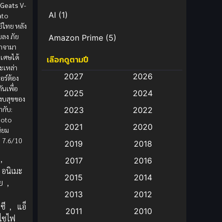
 Geats
V-
AI
(1)
ato
์ไทย หลัง
บลง ภัย
Amazon Prime
(5)
กจามา
ิเศษได้
เลือกดูตามปี
Anal (ประตูหลัง)
(11)
ละเหล่า
2027
2026
อร์ต้อง
Animation
(583)
ันเพื่อ
2025
2024
งบสุขของ
Animation การ์ตูน
(88)
กำกับ:
2023
2022
moto
2021
2020
Animation อนิเมะ
(72)
ิยม
: 7.6/10
2019
2018
Animation แอนิเมชั่น
(1)
,
2017
2016
อนิเมะ
Animation แอนิเมชัน
(19)
2015
2014
ย
,
2013
2012
anime
(9)
ซี
,
แอ็
2011
2010
ไซไฟ
Anime อนิเมะ
(112)