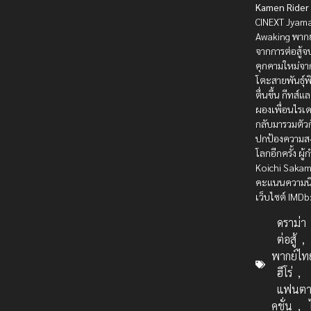
Kamen Rider
CINEXT Jyam
Awaking พากย
จากการต่อสู้จ
คุกคามใหม่จา
โตะสายพันธุ์พ
ตื่นขึ้น กีทส์แ
ผองเพื่อนไรเด
กลับมารวมตัวก
ปกป้องความส
โลกอีกครั้ง ผู้
Koichi Saka
คะแนนความน
เว็บไซต์ IMDb
ดราม่า
ต่อสู้
,
พากย์ไท
ฮีโร่
,
แฟนตา
คชั่น
,