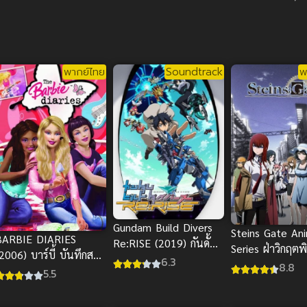
พากย์ไทย
Soundtrack
พ
Gundam Build Divers
Steins Gate An
BARBIE DIARIES
Re:RISE (2019) กันดั้มบิ
Series ฝ่าวิกฤตพ
2006) บาร์บี้ บันทึกสาว
ลด์ไดเวอร์ รีไรซ์
6.3
เวลา พากย์ไทย 
8.8
วัยใส พากย์ไทย
5.5