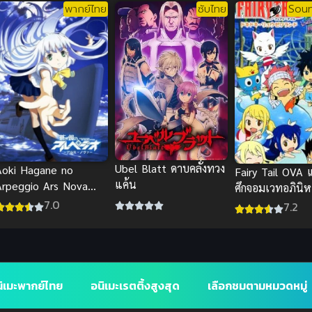
พากย์ไทย
ซับไทย
Soun
Ubel Blatt ดาบคลั่งทวง
Aoki Hagane no
Fairy Tail OVA 
แค้น
Arpeggio Ars Nova
ศึกจอมเวทอภินิ
สงครามเรือรบสยบโลก
พิเศษ
7.0
7.2
(ซับไทย)
ิเมะพากย์ไทย
อนิเมะเรตติ้งสูงสุด
เลือกชมตามหมวดหมู่