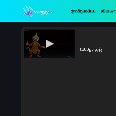
ดูการ์ตูนอนิเมะ
อนิเมะพา
รับชม
87 ครั้ง
Volume
90%