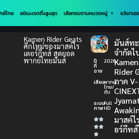
กย์ไทย
อนิเมะเรตติ้งสูงสุด
เลือกชมตามหมวดหมู่
แจ้ง/ขออ
Kamen Rider Geats
มันส์ทะ
ศึกใหม่ของมาสค์ไร
จำกัดไ
เดอร์กีทส์ สุดยอด
พากย์ไทยมันส์
Kamen
ปี
2026
ที่
Rider 
ฉาย
ภาค V-
เสียง
พากย์
ไทย/
CINEX
ซับ
Jyama
ระบบ
Full
ภาพ
HD
Awaki
มาสค์ไ
อร์กีทส์