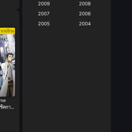
2009
2008
Big tits (นมใหญ่)
(19)
2007
2006
2005
2004
Bitch (ผู้หญิงร่าน)
(1)
ากย์ไทย
2003
2002
Blackmail (ข่มขู่)
(1)
2001
2000
Blood
(1)
1999
1998
1997
1996
Bondage (ทาส)
(1)
1993
1992
boys love
(1)
1991
1990
Censored (เซ็นเซอร์)
1989
(19)
1988
ime
1987
1985
ิชิตกาล
Comedy (ตลก)
(235)
ซับไทย
1984
1983
Comedy (ตลก)
(85)
1982
1981